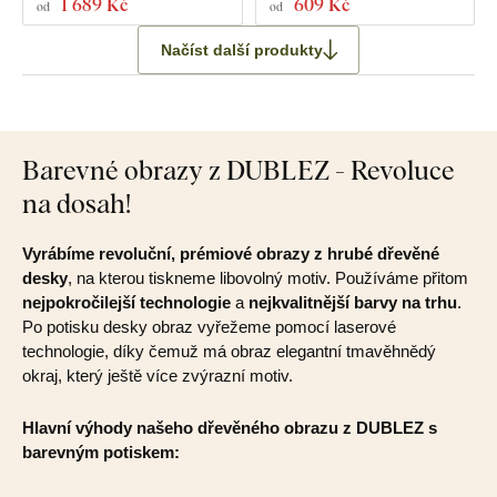
1 689 Kč
609 Kč
od
od
Načíst další produkty
Barevné obrazy z DUBLEZ - Revoluce
na dosah!
Vyrábíme revoluční, prémiové obrazy z hrubé dřevěné
desky
, na kterou tiskneme libovolný motiv. Používáme přitom
nejpokročilejší technologie
a
nejkvalitnější barvy na trhu
.
Po potisku desky obraz vyřežeme pomocí laserové
technologie, díky čemuž má obraz elegantní tmavěhnědý
okraj, který ještě více zvýrazní motiv.
Hlavní výhody našeho dřevěného obrazu z DUBLEZ s
barevným potiskem: