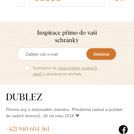
 Díky, Alena
dvou 😊
Inspirace přímo do vaší
schránky
Odebírat
Souhlasím se
zpracováním osobních
údajů
a dostáváním novinek.
Plníme sny o dokonalém interiéru. Přinášíme radost a požitek
do vašich domovů. Již od roku 2018 🧡
+421 940 604 361