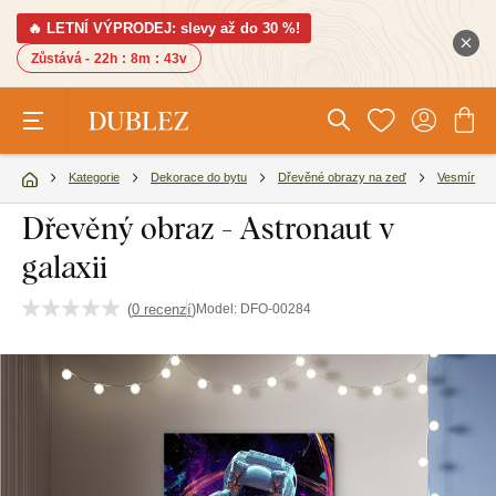
🔥 LETNÍ VÝPRODEJ: slevy až do 30 %!
Zůstává -
22h
:
8m
:
42v
Kategorie
Dekorace do bytu
Dřevěné obrazy na zeď
Vesmír
Dřevěný obraz - Astronaut v
galaxii
(
0 recenzí
)
Model:
DFO-00284