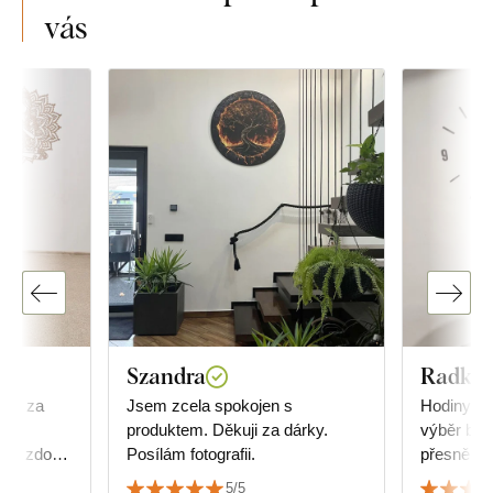
vás
Szandra
Radka 
u i za
Jsem zcela spokojen s
Hodiny jso
ání
produktem. Děkuji za dárky.
výběr bar
Posílám fotografii.
přesně tak
 ve které
nábytku. 
5/5