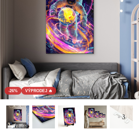
-26%
VÝPRODEJ 🔥
+ 3