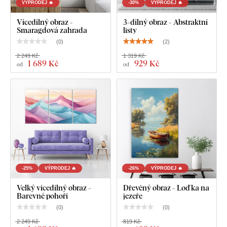
VÝPRODEJ 🔥
-30%
VÝPRODEJ 🔥
Vícedílný obraz -
3-dílný obraz - Abstraktní
Smaragdová zahrada
listy
(
0
)
(
2
)
2 249 Kč
1 319 Kč
1 689 Kč
929 Kč
od
od
-25%
VÝPRODEJ 🔥
-26%
VÝPRODEJ 🔥
Velký vícedílný obraz -
Dřevěný obraz - Loďka na
Barevné pohoří
jezeře
(
0
)
(
0
)
2 249 Kč
819 Kč