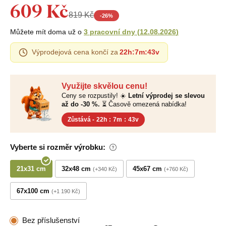
609 Kč
819 Kč
-
26
%
Můžete mít doma už o
3 pracovní dny
(
12.08.2026
)
Výprodejová cena končí za
22h
:
7m
:
42v
Využijte skvělou cenu!
Ceny se rozpustily! ☀️
Letní výprodej se slevou
až do -30 %.
⏳ Časově omezená nabídka!
Zůstává -
22h
:
7m
:
42v
Vyberte si rozměr výrobku:
21x31 cm
32x48 cm
45x67 cm
+340 Kč
+760 Kč
67x100 cm
+1 190 Kč
Bez příslušenství