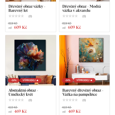
Dřevěný obraz vážky -
Dřevěný obraz - Modrá
Barevný let
vážka v akvarelu
(
0
)
(
0
)
819 Kč
819 Kč
609 Kč
609 Kč
od
od
-24%
VÝPRODEJ 🔥
-24%
VÝPRODEJ 🔥
Abstraktní obraz -
Barevný dřevěný obraz -
Umělecký květ
Vážka na pampelišce
(
0
)
(
0
)
619 Kč
619 Kč
469 Kč
469 Kč
od
od