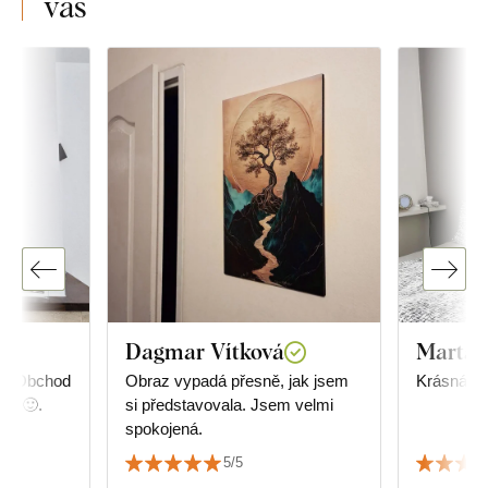
vás
Dagmar Vítková
Marta 
. Obchod
Obraz vypadá přesně, jak jsem
Krásná de
hlé🙂.
si představovala. Jsem velmi
spokojená.
5/5