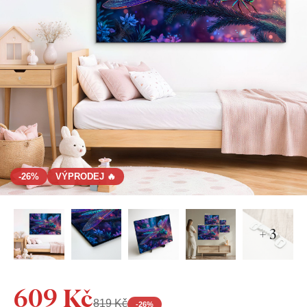
-26%
VÝPRODEJ 🔥
+ 3
609 Kč
819 Kč
-
26
%