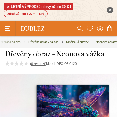
🔥 LETNÍ VÝPRODEJ: slevy až do 30 %!
Zůstává -
4h
:
27m
:
12v
ekorace do bytu
Dřevěné obrazy na zeď
Umělecké obrazy
Neonové obrazy
Dřevěný obraz - Neonová vážka
(
0 recenzí
)
Model:
DFO-OZ-0120