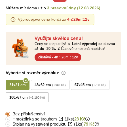
Můžete mít doma už o
3 pracovní dny
(
12.08.2026
)
Výprodejová cena končí za
4h
:
26m
:
11v
Využijte skvělou cenu!
Ceny se rozpustily! ☀️
Letní výprodej se slevou
až do -30 %.
⏳ Časově omezená nabídka!
Zůstává -
4h
:
26m
:
11v
Vyberte si rozměr výrobku:
31x21 cm
48x32 cm
67x45 cm
+340 Kč
+760 Kč
100x67 cm
+1 190 Kč
Bez příslušenství
Hmoždinka se šroubem
(1ks)
23 Kč
Stojan na vystavení produktu
(1ks)
79 Kč