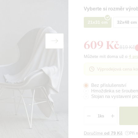
Vyberte si rozměr výro
21x31 cm
32x48 cm
609 Kč
819 Kč
Můžete mít doma už o
4 pr
Výprodejová cena ko
Bez příslušenství
Hmoždinka se šroube
Stojan na vystavení pr
Doručíme
od 79 Kč
Při 