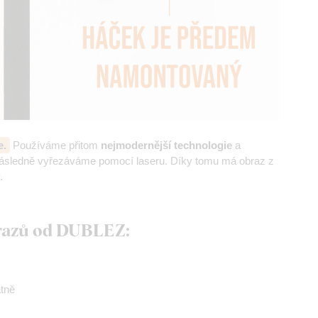
e.
Používáme přitom
nejmodernější technologie
a
následně vyřezáváme pomocí laseru. Díky tomu má obraz z
.
brazů od DUBLEZ:
átně