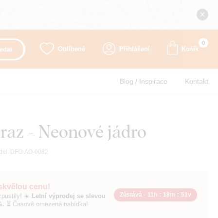
0
Oblíbené
Přihlášení
Košík
edat
Blog / Inspirace
Kontakt
raz - Neonové jádro
del:
DFO-AO-0082
 skvělou cenu!
Zůstává -
11h
:
18m
:
50v
pustily! ☀️
Letní výprodej se slevou
%.
⏳ Časově omezená nabídka!