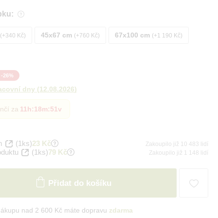
bku:
45x67 cm
67x100 cm
+340 Kč
+760 Kč
+1 190 Kč
-
26
%
acovní dny
(
12.08.2026
)
nčí za
11h
:
18m
:
50v
m
(1ks)
23 Kč
Zakoupilo již 10 483 lidí
oduktu
(1ks)
79 Kč
Zakoupilo již 1 148 lidí
Přidat do košíku
nákupu nad 2 600 Kč máte dopravu
zdarma