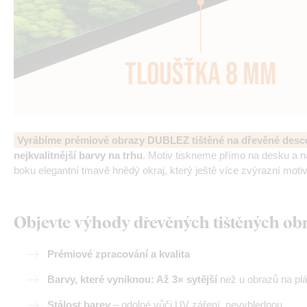
Vyrábíme prémiové obrazy DUBLEZ tištěné na dřevěné desc
nejkvalitnější barvy na trhu
. Motiv tiskneme přímo na desku a 
boku elegantní tmavě hnědý okraj, který ještě více zvýrazní motiv
Objevte výhody dřevěných tištěných o
Prémiové zpracování a kvalita
Barvy, které vyniknou: Až 3× sytější
než u obrazů na pl
Stálost barev
– odolné vůči UV záření, nevyblednou