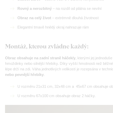
Rovný a nerozbitný
– na rozdíl od plátna se nevlní
Obraz na celý život
– extrémně dlouhá životnost
Elegantní tmavě hnědý okraj nahrazuje rám
Montáž, kterou zvládne každý
:
Obraz obsahuje na zadní straně háček/y
, kterými jej jednoduš
hmoždinky nebo silnější hřebíky. Díky vyšší hmotnosti než běžné
lépe drží na zdi. Váha jednotlivých velikostí je rozepsána v tech
nebo pevnější hřebíky
.
U rozměru 21x31 cm, 32x48 cm a 45x67 cm obsahuje obr
U rozměru 67x100 cm obsahuje obraz 2 háčky.