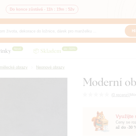
Do konce zůstává -
11h
:
19m
:
50v
Hl
Nové
do -50%
inky
📦 Skladem
mělecké obrazy
Neonové obrazy
Moderní ob
(
0 recenzí
)
Mo
Využijte
Ceny se roz
až do -30 