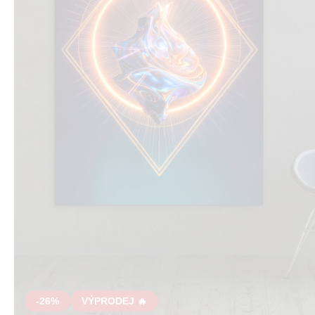
-26%
VÝPRODEJ 🔥