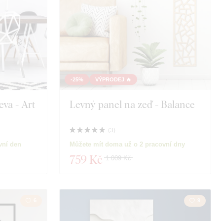
-25%
VÝPRODEJ 🔥
eva - Art
Levný panel na zeď - Balance
(
3
)
vní den
Můžete mít doma už o 2 pracovní dny
759 Kč
1 009 Kč
6
9