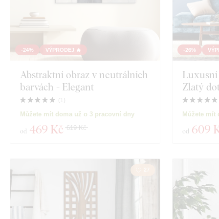
-24%
VÝPRODEJ 🔥
-26%
VÝP
Abstraktní obraz v neutrálních
Luxusní 
barvách - Elegant
Zlatý do
(
1
)
Můžete mít doma už o 3 pracovní dny
Můžete mít 
469 Kč
609 
619 Kč
od
od
27