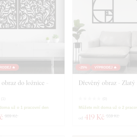
RODEJ 🔥
-25%
VÝPRODEJ 🔥
obraz do ložnice -
Dřevěný obraz - Zlatý 
(
1
)
(
0
)
doma už o 1 pracovní den
Můžete mít doma už o 2 praco
č
419 Kč
989 Kč
559 Kč
od