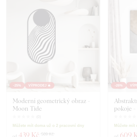
-25%
VÝPRODEJ 🔥
-26%
VÝP
Moderní geometrický obraz -
Abstrakt
Moon Tide
pokoje -
(
0
)
Můžete mít doma už o 2 pracovní dny
Můžete mít 
439 Kč
609 
589 Kč
od
od