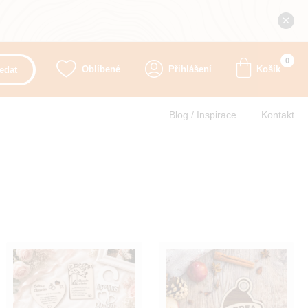
0
Oblíbené
Přihlášení
Košík
edat
Blog / Inspirace
Kontakt