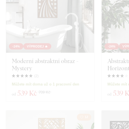
-24%
VÝPRODEJ 🔥
-24%
VÝP
Moderní abstraktní obraz -
Abstrakt
Mystery
Horizon
(
2
)
Můžete mít doma už o 1 pracovní den
Můžete mít 
539 Kč
539 
709 Kč
od
od
12