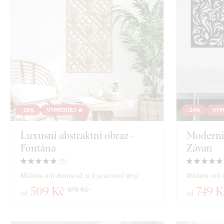
-25%
VÝPRODEJ 🔥
-24%
VÝP
Luxusní abstraktní obraz -
Moderní 
Fontána
Závan
(
5
)
Můžete mít doma už o 2 pracovní dny
Můžete mít 
509 Kč
749 K
679 Kč
od
od