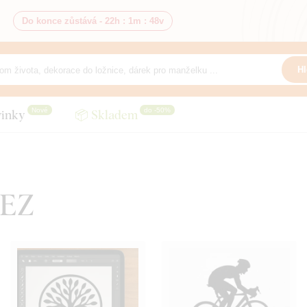
Do konce zůstává -
22h
:
1m
:
46v
Hl
Nové
do -50%
inky
📦 Skladem
LEZ