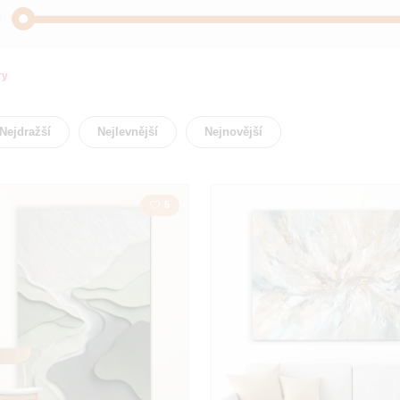
try
Abstrakt
Akty
Bubliny
Budhi
Nejdražší
Nejlevnější
Nejnovější
Domov
Květin
5
Kuchyň
Kůň
Lidé
Manda
Motýli
Přírod
Strom
Srdce
Věnec
Zátiší