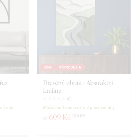
-26%
VÝPRODEJ 🔥
řez
Dřevěný obraz - Abstraktní
krajina
(
0
)
vní dny
Můžete mít doma už o 3 pracovní dny
609 Kč
819 Kč
od