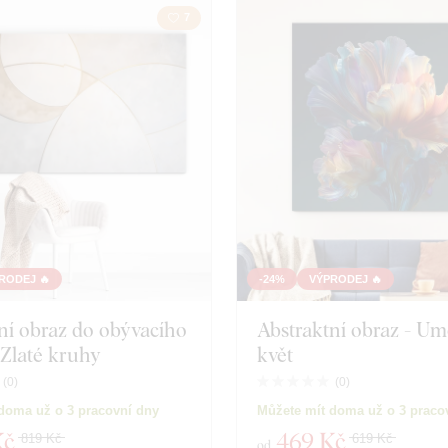
7
RODEJ 🔥
-24%
VÝPRODEJ 🔥
ní obraz do obývacího
Abstraktní obraz - U
 Zlaté kruhy
květ
(
0
)
(
0
)
doma už o 3 pracovní dny
Můžete mít doma už o 3 praco
Kč
469 Kč
819 Kč
619 Kč
od