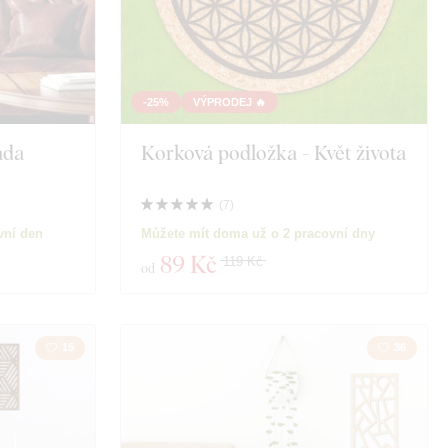
-25%
VÝPRODEJ 🔥
ada
Korková podložka - Květ života
(
7
)
vní den
Můžete mít doma už o 2 pracovní dny
89 Kč
119 Kč
od
15
36