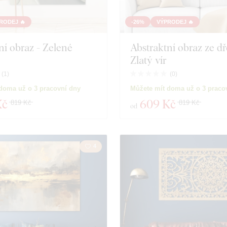
Hudba
Námořn
RODEJ 🔥
-26%
VÝPRODEJ 🔥
ní obraz - Zelené
Abstraktní obraz ze dř
Vesmír
Sport
Zlatý vír
Hry
Portrét
(
1
)
(
0
)
doma už o 3 pracovní dny
Můžete mít doma už o 3 praco
Osobnosti
Svatb
Kč
609 Kč
819 Kč
819 Kč
od
oduktů
Zavřít filtr
4