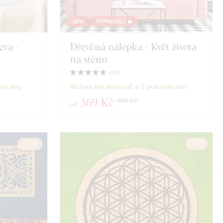
ictví
Motorky
-25%
VÝPRODEJ 🔥
eva -
Dřevěná nálepka - Květ života
Vzdělání
na stěnu
Spiritualita
(
46
)
vní dny
Můžete mít doma už o 1 pracovní den
a
369 Kč
489 Kč
od
43
6