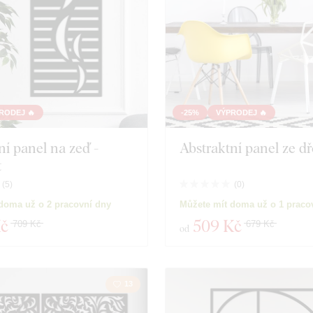
RODEJ 🔥
-25%
VÝPRODEJ 🔥
ní panel na zeď -
Abstraktní panel ze dř
t
(
5
)
(
0
)
doma už o 2 pracovní dny
Můžete mít doma už o 1 praco
Kč
509 Kč
709 Kč
679 Kč
od
13