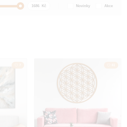
Novinky
Akce
Auto / Motorka
zmus
Citát / Nápis
y
Krajina
7
61
Láska
la
Mapa
a
Polygonal
Sovy
Zvíře