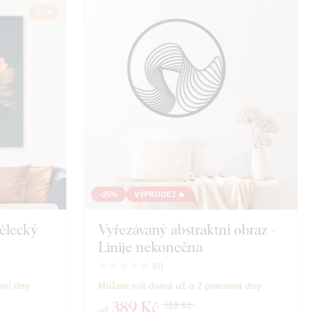
4
-25%
VÝPRODEJ 🔥
mělecký
Vyřezávaný abstraktní obraz -
Linije nekonečna
(
0
)
vní dny
Můžete mít doma už o 2 pracovní dny
389 Kč
519 Kč
od