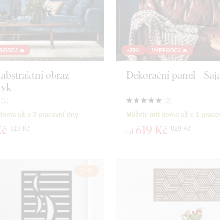
RODEJ 🔥
-25%
VÝPRODEJ 🔥
abstraktní obraz -
Dekorační panel - Saj
tyk
(
1
)
(
3
)
doma už o 3 pracovní dny
Můžete mít doma už o 1 praco
Kč
619 Kč
819 Kč
829 Kč
od
51