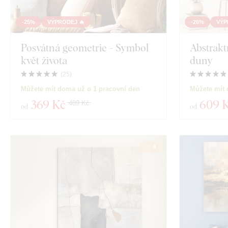
Exkluzivita
Motivace
-25%
VÝPRODEJ 🔥
-26%
VÝP
Materiál
Posvátná geometrie - Symbol
Abstrakt
Hmyz
květ života
duny
Hloubka
Film
(
25
)
Můžete mít doma už o 1 pracovní den
Můžete mít 
Jídlo a nápoje
369 Kč
609 
489 Kč
od
od
Zobrazit 157 pr
4