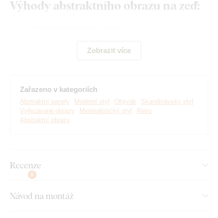
Výhody abstraktního obrazu na zeď:
Moderní a originální vzhled
Skvěle se hodí do malého prostoru
Zobrazit více
Jednoduchá montáž na zeď
Rozvíjí představivost
Zařazeno v kategoriích
Na výběr mnoho dekorů
Abstraktní panely
Moderní styl
Obývák
Skandinávský styl
Vyřezávané obrazy
Minimalistický styl
Retro
Abstraktní obrazy
Montáž, kterou zvládne každý:
Instalace dekorace je opravdu snadná :) Pro zavěšení
Recenze
doporučujeme použít pěnovou lepicí pásku nebo malé hřebíky.
5
Bez vrtání, jednoduše a rychle.
Návod na montáž
Toto příslušenství si můžete pohodlně
dokoupit přímo v
našem e-shopu
u produktu.