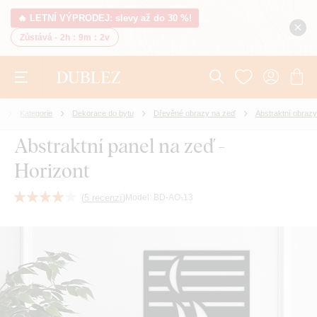
🔥 LETNÍ VÝPRODEJ: slevy až do 30 %!
Zůstává -
2h
:
9m
:
2v
Kategorie
Dekorace do bytu
Dřevěné obrazy na zeď
Abstraktní obrazy
Abstraktní panel na zeď -
Horizont
(
5 recenzí
)
Model:
BD-AO-13