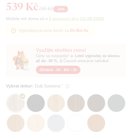
539 Kč
709 Kč
-
25
%
Můžete mít doma už o
2 pracovní dny
(
11.08.2026
)
Výprodejová cena končí za
2h
:
8m
:
2v
Využijte skvělou cenu!
Ceny se rozpustily! ☀️
Letní výprodej se slevou
až do -30 %.
⏳ Časově omezená nabídka!
Zůstává -
2h
:
8m
:
2v
Vybrat dekor:
Dub Sonoma