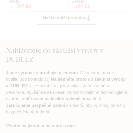
679 Kč
1 869 Kč
509 Kč
1 409 Kč
od
Načíst další produkty
Nahlédněte do zákulisí výroby v
DUBLEZ
Jsme výrobce a prodejce v jednom.
Díky tomu máme
kvalitu pod kontrolou :)
Nahlédněte proto do zákulisí výroby
v DUBLEZ
a seznamte se, jak vznikají vaše vysněné
dekorace.
Vyrábíme ze dřeva
, nejpokročilejšími technologiemi
na trhu,
s důrazem na kvalitu a detail
provedení.
Zaručujeme bezpečné balení
produktů, aby výrobky dorazily
bezpečně k vám domů.
Vsadte na jistotu a nakupte u nás: