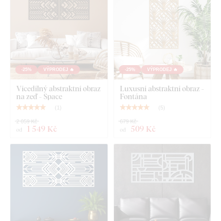
Co najdete v balení?
Abstraktní panel na zeď - Horizont
-25%
VÝPRODEJ 🔥
-25%
VÝPRODEJ 🔥
Vícedílný abstraktní obraz
Luxusní abstraktní obraz -
na zeď - Space
Fontána
(
1
)
(
5
)
2 059 Kč
679 Kč
1 549 Kč
509 Kč
od
od