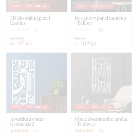
-25%
VÝPRODEJ 🔥
-25%
VÝPRODEJ 🔥
3D Abstraktní panel -
Designový panel na stěnu
Exodus
- Eclipse
(
0
)
(
0
)
1 049 Kč
559 Kč
789 Kč
419 Kč
od
od
-25%
VÝPRODEJ 🔥
-25%
VÝPRODEJ 🔥
Abstraktní obraz -
Obraz abstraktního umění
Geometric 2
- Fantazie
(
6
)
(
2
)