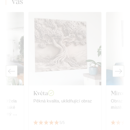
vás
Květa
Mirosl
 obdržela
Pěkná kvalita, uklidňující obraz
Obraz je 
é
místě. Děku
oupený u
5/5