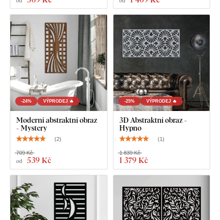
od
od
-24%
VÝPRODEJ 🔥
-25%
VÝPRODEJ 🔥
Moderní abstraktní obraz
3D Abstraktní obraz -
- Mystery
Hypno
(
2
)
(
1
)
709 Kč
1 839 Kč
539 Kč
1 379 Kč
od