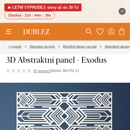
🔥 LETNÍ VÝPRODEJ: slevy až do 30 %!
Zůstává -
21h
:
44m
:
37v
Kategorie
Dekorace do bytu
Dřevěné obrazy na zeď
Abstraktní obrazy
3D Abstraktní panel - Exodus
(
0 recenzí
)
Model:
BD-PN-12