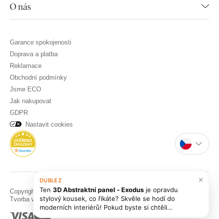
O nás
Garance spokojenosti
Doprava a platba
Reklamace
Obchodní podmínky
Jsme ECO
Jak nakupovat
GDPR
Nastavit cookies
×
DUBLEZ
Ten
3D Abstraktní panel - Exodus
je opravdu
Copyright © DUBLEZ 2026 | Všechna práva vyhrazena
stylový kousek, co říkáte? Skvěle se hodí do
Tvorba výkonných internetových obchodů od
RIESENIA
moderních interiérů! Pokud byste si chtěli
prohlédnout i další podobné
abstraktní obrazy
,