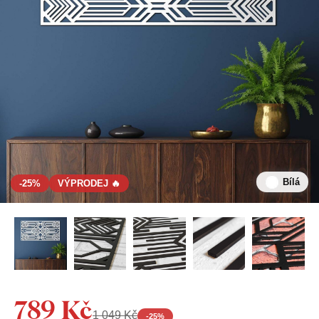
Bílá
-25%
VÝPRODEJ 🔥
789 Kč
1 049 Kč
-
25
%