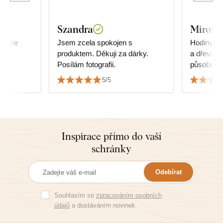
Szandra
Mirosla
ujeme
Jsem zcela spokojen s
Hodiny pů
produktem. Děkuji za dárky.
a dřevěný 
Posílám fotografii.
působí ve
sladit s 
5/5
Inspirace přímo do vaší
schránky
Odebírat
Souhlasím se
zpracováním osobních
údajů
a dostáváním novinek.