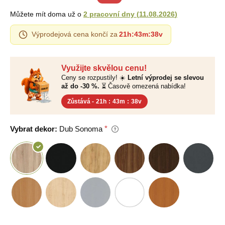
Můžete mít doma už o
2 pracovní dny
(
11.08.2026
)
Výprodejová cena končí za
21h
:
43m
:
38v
Využijte skvělou cenu!
Ceny se rozpustily! ☀️
Letní výprodej se slevou
až do -30 %.
⏳ Časově omezená nabídka!
Zůstává -
21h
:
43m
:
38v
Vybrat dekor:
Dub Sonoma