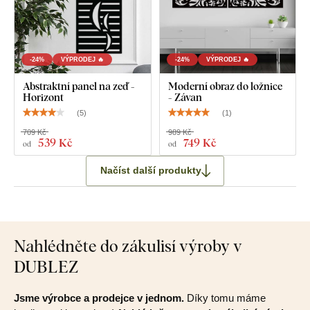
-24%
VÝPRODEJ 🔥
-24%
VÝPRODEJ 🔥
Abstraktní panel na zeď -
Moderní obraz do ložnice
Horizont
- Závan
(
5
)
(
1
)
709 Kč
989 Kč
539 Kč
749 Kč
od
od
Načíst další produkty
Nahlédněte do zákulisí výroby v
DUBLEZ
Jsme výrobce a prodejce v jednom.
Díky tomu máme