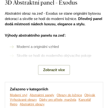
3D Abstraktní panel - Exodus
Abstraktní obraz na zeď - Exodus se stane originální bytovou
dekorací a skvěle se hodí do moderní ložnice.
Dřevěný panel
dodá místnosti nádech luxusu, elegance a stylu.
Výhody abstraktního panelu na zeď:
Moderní a originální vzhled
Skvěle se hodí do moderního obývacího pokoje
Jednoduchá montáž na zeď
Zobrazit více
Dřevěný 3 mm hrubý materiál
Na výběr 2 velikosti a mnoho dekorů
Zařazeno v kategoriích
Moderní styl
Abstraktní panely
Obrazy do ložnice
Obývák
Montáž, kterou zvládne každý:
Vyřezávané obrazy
Dárky pro přítele, manžela
Kancelář
Retro
Abstraktní obrazy