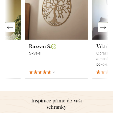
Razvan S.
Viktóri
Skvělé!
Obrázek d
atmosfér
pokoje, ve
Jsem velm
5/5
i službami
Inspirace přímo do vaší
schránky