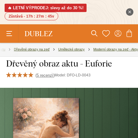
🔥 LETNÍ VÝPRODEJ: slevy až do 30 %!
Zůstává -
17h
:
27m
:
44v
bytu
Dřevěné obrazy na zeď
Umělecké obrazy
Moderní obrazy na zeď - Akty
Dřevěný obraz aktu - Euforie
(
5 recenzí
)
Model:
DFO-LD-0043