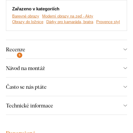
Zařazeno v kategoriích
Barevné obrazy
Moderní obrazy na zeď - Akty
Obrazy do ložnice
Dárky pro kamaráda, bratra
Provence styl
Recenze
Vyrábíme prémiové obrazy DUBLEZ tištěné na dřevěné
5
desce.
Používáme přitom
nejmodernější technologie
a
nejkvalitnější barvy na trhu
. Motiv tiskneme přímo na desku
Návod na montáž
a následně vyřezáváme pomocí laseru. Díky tomu má obraz z
boku elegantní tmavě hnědý okraj, který ještě více zvýrazní
Často se nás ptáte
motiv.
Technické informace
Objevte výhody dřevěných tištěných
obrazů od DUBLEZ:
Doporučené
Prémiové zpracování a kvalita