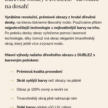
na dosah!
Vyrábíme revoluční, prémiové obrazy z hrubé dřevěné
desky
, na kterou tiskneme libovolný motiv. Používáme přitom
nejpokročilejší technologie
a
nejkvalitnější barvy na trhu
.
Po potisku desky obraz vyřežeme pomocí laserové
technologie, díky čemuž má obraz elegantní tmavěhnědý
okraj, který ještě více zvýrazní motiv.
Hlavní výhody našeho dřevěného obrazu z DUBLEZ s
barevným potiskem:
Prémiová kvalita provedení
3krát sytější barvy
než obrazy na plátně
Obraz je 100% rovný a nevlní se
Tmavohnědý okraj plně nahrazuje rám
Stálé barvy
odolné vůči UV záření