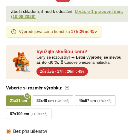
Zboží skladem, ihned k odeslání.
U vás o 1 pracovní den.
(
10.08.2026
)
Výprodejová cena končí za
17h
:
26m
:
44v
Využijte skvělou cenu!
Ceny se rozpustily! ☀️
Letní výprodej se slevou
až do -30 %.
⏳ Časově omezená nabídka!
Zůstává -
17h
:
26m
:
44v
Vyberte si rozměr výrobku:
21x31 cm
32x48 cm
45x67 cm
+340 Kč
+760 Kč
67x100 cm
+1 190 Kč
Bez příslušenství