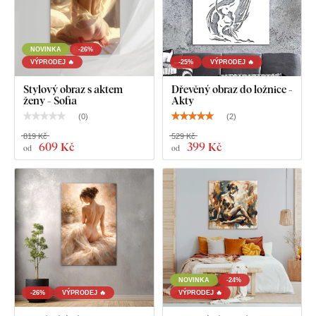
hmoždinky nebo pevnější hřebíky
.
U rozměru 21x31 cm, 32x48 cm a 45x67 cm
NOVINKA
-26%
obsahuje obraz jeden háček.
VÝPRODEJ 🔥
-25%
VÝPRODEJ 🔥
U rozměru 67x100 cm obsahuje obraz 2 háčky.
Stylový obraz s aktem
Dřevěný obraz do ložnice -
ženy - Sofia
Akty
(
0
)
(
2
)
819 Kč
529 Kč
609 Kč
399 Kč
od
od
NOVINKA
-24%
-26%
VÝPRODEJ 🔥
VÝPRODEJ 🔥