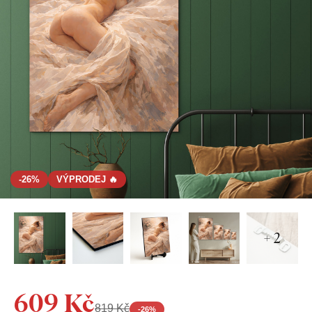
-26%
VÝPRODEJ 🔥
+ 2
609 Kč
819 Kč
-
26
%