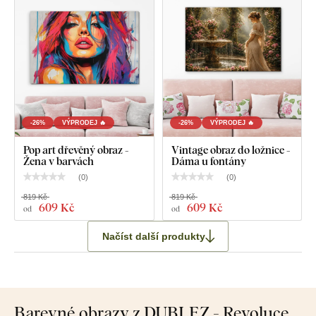
-26%
VÝPRODEJ 🔥
-26%
VÝPRODEJ 🔥
Pop art dřevěný obraz -
Vintage obraz do ložnice -
Žena v barvách
Dáma u fontány
(
0
)
(
0
)
819 Kč
819 Kč
609 Kč
609 Kč
od
od
Načíst další produkty
Barevné obrazy z DUBLEZ - Revoluce