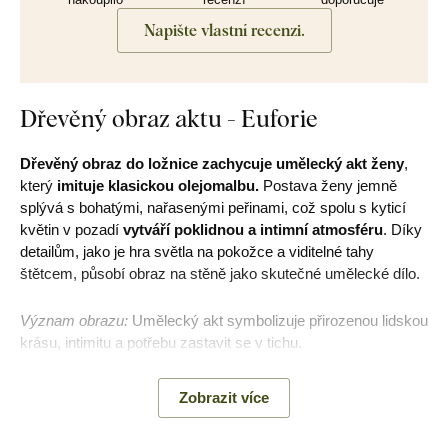
Napište vlastní recenzi.
Dřevěný obraz aktu - Euforie
Dřevěný obraz do ložnice zachycuje umělecký akt ženy
,
který
imituje klasickou olejomalbu.
Postava ženy jemně
splývá s bohatými, nařasenými peřinami, což spolu s kyticí
květin v pozadí
vytváří poklidnou a intimní atmosféru
. Díky
detailům, jako je hra světla na pokožce a viditelné tahy
štětcem, působí obraz na stěně jako skutečné umělecké dílo.
Význam obrazu:
Umělecký akt symbolizuje přirozenou lidskou
krásu, intimitu a potřebu zastavit se v tichu.
Zobrazit více