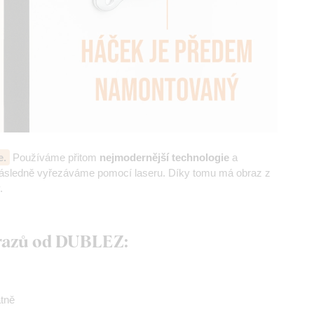
e.
Používáme přitom
nejmodernější technologie
a
následně vyřezáváme pomocí laseru. Díky tomu má obraz z
.
brazů od DUBLEZ:
átně