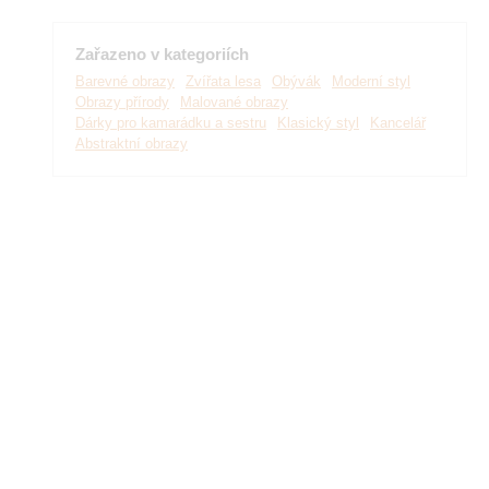
Zařazeno v kategoriích
Barevné obrazy
Zvířata lesa
Obývák
Moderní styl
Obrazy přírody
Malované obrazy
Dárky pro kamarádku a sestru
Klasický styl
Kancelář
Abstraktní obrazy