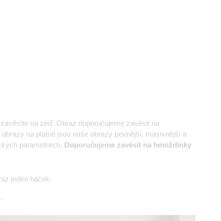
e zavěsíte na zeď. Obraz doporučujeme zavěsit na
 obrazy na plátně jsou naše obrazy pevnější, masivnější a
nických parametrech.
Doporučujeme zavěsit na hmoždinky
az jeden háček.
.