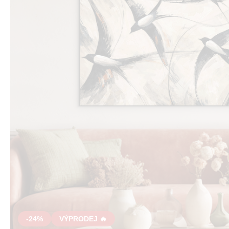
-24%
VÝPRODEJ 🔥