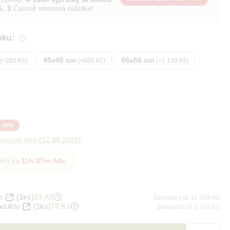
%.
⏳ Časově omezená nabídka!
bku:
45x45 cm
66x66 cm
+280 Kč
+600 Kč
+1 100 Kč
-
25
%
acovní dny
(
12.08.2026
)
nčí za
11h
:
37m
:
43v
m
(1ks)
23 Kč
Zakoupilo již 10 483 lidí
oduktu
(1ks)
79 Kč
Zakoupilo již 1 148 lidí