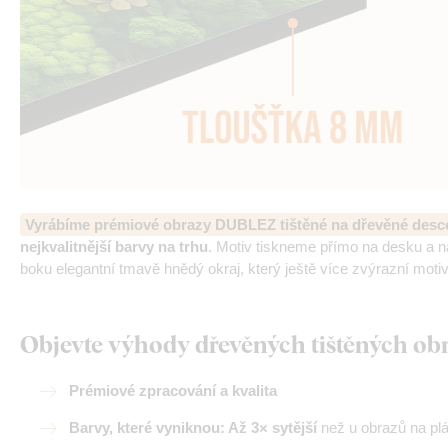
Vyrábíme prémiové obrazy DUBLEZ tištěné na dřevěné desc
nejkvalitnější barvy na trhu
. Motiv tiskneme přímo na desku a 
boku elegantní tmavě hnědý okraj, který ještě více zvýrazní motiv
Objevte výhody dřevěných tištěných o
Prémiové zpracování a kvalita
Barvy, které vyniknou: Až 3× sytější
než u obrazů na pl