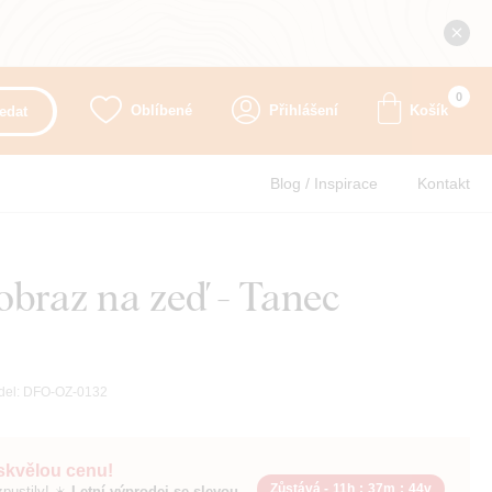
0
Oblíbené
Přihlášení
Košík
edat
Blog / Inspirace
Kontakt
obraz na zeď - Tanec
del:
DFO-OZ-0132
 skvělou cenu!
Zůstává -
11h
:
37m
:
43v
pustily! ☀️
Letní výprodej se slevou