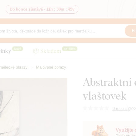
Do konce zůstává -
11h
:
38m
:
43v
Hl
Nové
do -50%
inky
📦 Skladem
mělecké obrazy
Malované obrazy
Abstraktní 
vlaštovek
(
0 recenzí
)
Mo
Využijte
Ceny se roz