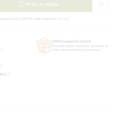
Přidat do košíku
nákupu nad 2 600 Kč máte dopravu
zdarma
100% bezpečné balení
Produkty balíme bezpečně. Nemusíte se
proto obávat poškození přepravou.
 dnů