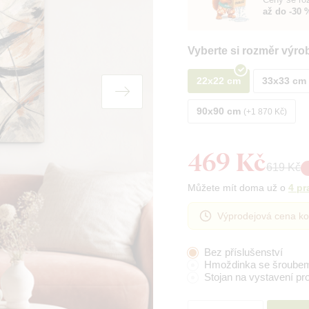
až do -30 
Vyberte si rozměr výro
22x22 cm
33x33 cm
90x90 cm
+1 870 Kč
469 Kč
619 Kč
Můžete mít doma už o
4 pr
Výprodejová cena ko
Bez příslušenství
Hmoždinka se šroube
Stojan na vystavení pr