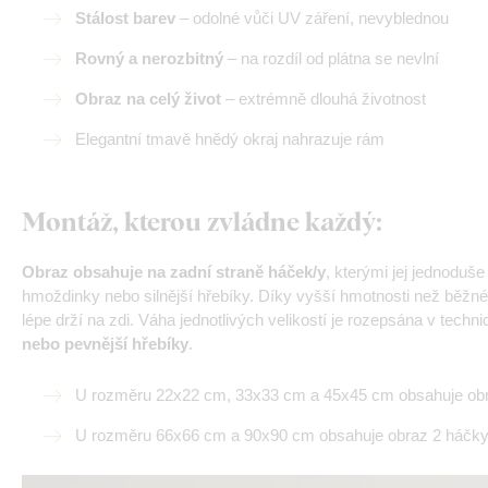
Stálost barev
– odolné vůči UV záření, nevyblednou
Rovný a nerozbitný
– na rozdíl od plátna se nevlní
Obraz na celý život
– extrémně dlouhá životnost
Elegantní tmavě hnědý okraj nahrazuje rám
Montáž, kterou zvládne každý
:
Obraz obsahuje na zadní straně háček/y
, kterými jej jednoduš
hmoždinky nebo silnější hřebíky. Díky vyšší hmotnosti než běžné
lépe drží na zdi. Váha jednotlivých velikostí je rozepsána v tech
nebo pevnější hřebíky
.
U rozměru 22x22 cm, 33x33 cm a 45x45 cm obsahuje obr
U rozměru 66x66 cm a 90x90 cm obsahuje obraz 2 háčky