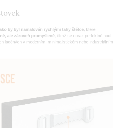
štovek
jako by byl namalován rychlými tahy štětce
, které
ě, ale zároveň promyšleně,
čímž se obraz perfektně hodí
ech laděných v moderním, minimalistickém nebo industriálním