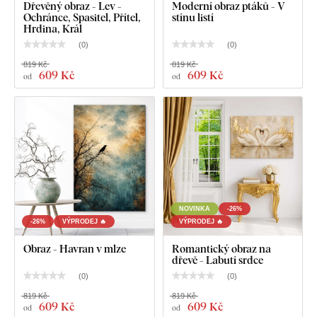
Dřevěný obraz - Lev -
Moderní obraz ptáků - V
Ochránce, Spasitel, Přítel,
stínu listí
Hrdina, Král
(
0
)
(
0
)
819 Kč
819 Kč
609 Kč
609 Kč
od
od
NOVINKA
-26%
-26%
VÝPRODEJ 🔥
VÝPRODEJ 🔥
Obraz - Havran v mlze
Romantický obraz na
dřevě - Labutí srdce
(
0
)
(
0
)
819 Kč
819 Kč
609 Kč
609 Kč
od
od