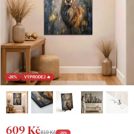
-26%
VÝPRODEJ 🔥
+ 3
609 Kč
819 Kč
-
26
%