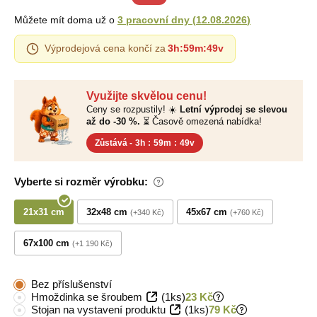
Můžete mít doma už o
3 pracovní dny
(
12.08.2026
)
Výprodejová cena končí za
3h
:
59m
:
48v
Využijte skvělou cenu!
Ceny se rozpustily! ☀️
Letní výprodej se slevou
až do -30 %.
⏳ Časově omezená nabídka!
Zůstává -
3h
:
59m
:
48v
Vyberte si rozměr výrobku:
21x31 cm
32x48 cm
45x67 cm
+340 Kč
+760 Kč
67x100 cm
+1 190 Kč
Bez příslušenství
Hmoždinka se šroubem
(1ks)
23 Kč
Stojan na vystavení produktu
(1ks)
79 Kč