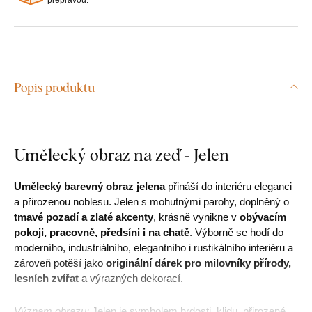
Popis produktu
Umělecký obraz na zeď - Jelen
Umělecký barevný obraz jelena
přináší do interiéru eleganci
a přirozenou noblesu. Jelen s mohutnými parohy, doplněný o
tmavé pozadí a zlaté akcenty
, krásně vynikne v
obývacím
pokoji, pracovně, předsíni i na chatě
. Výborně se hodí do
moderního, industriálního, elegantního i rustikálního interiéru a
zároveň potěší jako
originální dárek pro milovníky přírody,
lesních zvířat
a výrazných dekorací.
Význam obrazu:
Jelen je symbolem hrdosti, klidu, přirozené