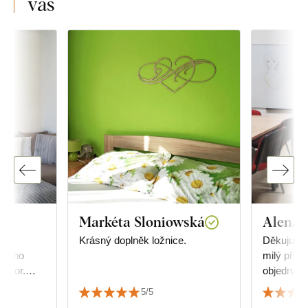
vás
Markéta Sloniowská
Alena 
 s
Krásný doplněk ložnice.
Děkuju ve
acího
milý příst
ostor.
objednávky. Mandala nám
 kvalitou
viceúčelo
5/5