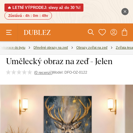
🔥 LETNÍ VÝPRODEJ: slevy až do 30 %!
Zůstává -
4h
:
0m
:
48v
Dekorace do bytu
Dřevěné obrazy na zeď
Obrazy zvířat na zeď
Zvířata lesa
Umělecký obraz na zeď - Jelen
(
0 recenzí
)
Model:
DFO-OZ-0122