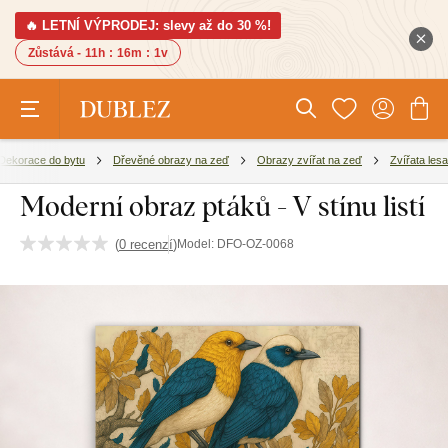
🔥 LETNÍ VÝPRODEJ: slevy až do 30 %!
Zůstává -
11h
:
16m
:
0v
Dekorace do bytu
Dřevěné obrazy na zeď
Obrazy zvířat na zeď
Zvířata lesa
Moderní obraz ptáků - V stínu listí
(
0 recenzí
)
Model:
DFO-OZ-0068