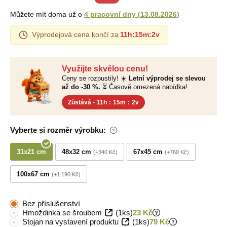
Můžete mít doma už o
4 pracovní dny
(
13.08.2026
)
Výprodejová cena končí za
11h
:
15m
:
1v
Využijte skvělou cenu!
Ceny se rozpustily! ☀️
Letní výprodej se slevou
až do -30 %.
⏳ Časově omezená nabídka!
Zůstává -
11h
:
15m
:
1v
Vyberte si rozměr výrobku:
31x21 cm
48x32 cm
67x45 cm
+340 Kč
+760 Kč
100x67 cm
+1 190 Kč
Bez příslušenství
Hmoždinka se šroubem
(1ks)
23 Kč
Stojan na vystavení produktu
(1ks)
79 Kč