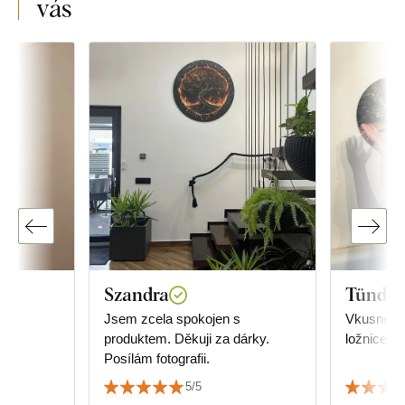
vás
Szandra
Tünde 
Jsem zcela spokojen s
Vkusné, u
produktem. Děkuji za dárky.
ložnice.
Posílám fotografii.
5/5