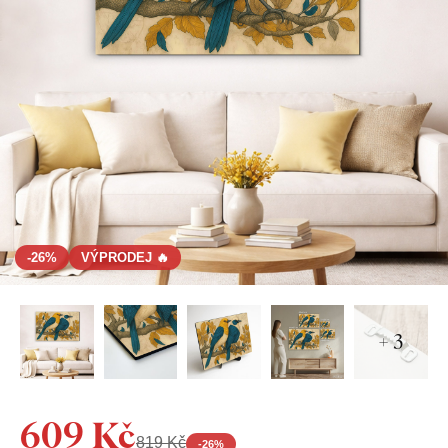
-26%
VÝPRODEJ 🔥
+ 3
609 Kč
819 Kč
-
26
%