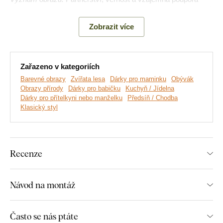
jsou hlavními pilíři tohoto díla, zatímco výrazné zbarvení ptáků
vyzdvihuje krásu individuality v každém prostředí.
Zobrazit více
Zařazeno v kategoriích
Barevné obrazy
Zvířata lesa
Dárky pro maminku
Obývák
Obrazy přírody
Dárky pro babičku
Kuchyň / Jídelna
Dárky pro přítelkyni nebo manželku
Předsíň / Chodba
Klasický styl
Recenze
Vyrábíme prémiové obrazy DUBLEZ tištěné na dřevěné
desce.
Používáme přitom
nejmodernější technologie
a
Návod na montáž
nejkvalitnější barvy na trhu
. Motiv tiskneme přímo na desku
a následně vyřezáváme pomocí laseru. Díky tomu má obraz z
boku elegantní tmavě hnědý okraj, který ještě více zvýrazní
Často se nás ptáte
motiv.