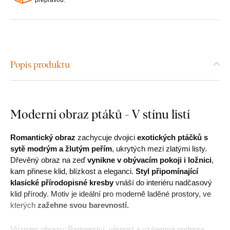
Popis produktu
Moderní obraz ptáků - V stínu listí
Romantický obraz
zachycuje dvojici
exotických ptáčků s
sytě modrým a žlutým peřím
, ukrytých mezi zlatými listy.
Dřevěný obraz na zeď
vynikne v obývacím pokoji i ložnici
,
kam přinese klid, blízkost a eleganci.
Styl připomínající
klasické přírodopisné kresby
vnáší do interiéru nadčasový
klid přírody. Motiv je ideální pro moderně laděné prostory, ve
kterých
zažehne svou barevností.
Význam obrazu:
Partnerství, věrnost a vzájemná podpora