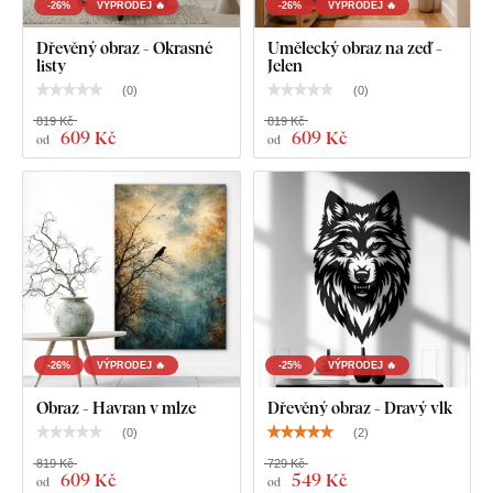
-26%
VÝPRODEJ 🔥
-26%
VÝPRODEJ 🔥
Dřevěný obraz - Okrasné
Umělecký obraz na zeď -
listy
Jelen
(
0
)
(
0
)
819 Kč
819 Kč
609 Kč
609 Kč
od
od
-26%
VÝPRODEJ 🔥
-25%
VÝPRODEJ 🔥
Obraz - Havran v mlze
Dřevěný obraz - Dravý vlk
(
0
)
(
2
)
819 Kč
729 Kč
609 Kč
549 Kč
od
od