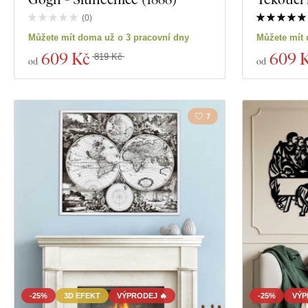
Materiál
(
0
)
Zobrazit 22 pro
Můžete mít doma už o 3 pracovní dny
Můžete mít 
Hloubka
609 Kč
609 
819 Kč
od
od
7
-25%
3D EFEKT
VÝPRODEJ 🔥
-25%
VÝP