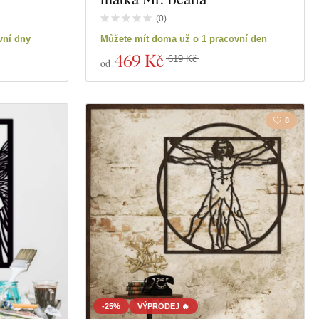
(
0
)
vní dny
Můžete mít doma už o 1 pracovní den
469 Kč
619 Kč
od
8
-25%
VÝPRODEJ 🔥