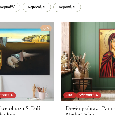
Cestování
Květin
Nejdražší
Nejlevnější
Nejnovější
Mapa
Přírod
5
Portrét
RODEJ 🔥
-26%
VÝPRODEJ 🔥
ce obrazu S. Dalí -
Dřevěný obraz - Pann
 hodiny
Matka Ticha