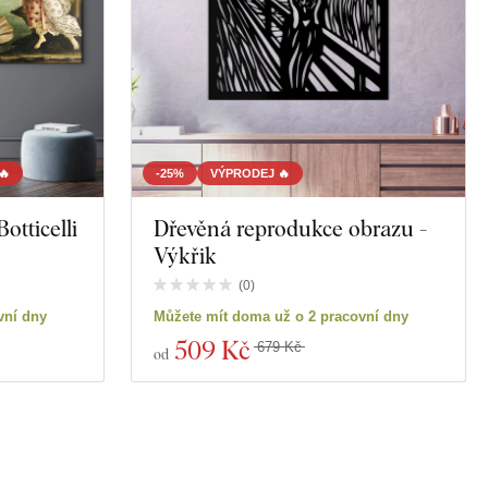
🔥
-25%
VÝPRODEJ 🔥
otticelli
Dřevěná reprodukce obrazu -
Výkřik
(
0
)
vní dny
Můžete mít doma už o 2 pracovní dny
509 Kč
679 Kč
od