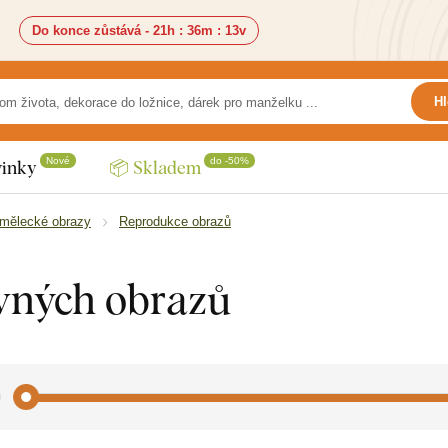
Do konce zůstává -
21h
:
36m
:
11v
Hl
Nové
do -50%
inky
📦 Skladem
mělecké obrazy
Reprodukce obrazů
vných obrazů