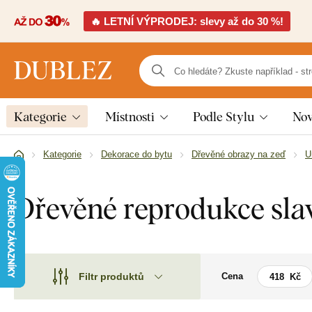
🔥 LETNÍ VÝPRODEJ: slevy až do 30 %!
Kategorie
Místnosti
Podle Stylu
Nov
Kategorie
Dekorace do bytu
Dřevěné obrazy na zeď
U
Dřevěné reprodukce sla
Filtr produktů
Cena
Motiv
Motiv