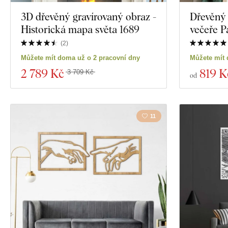
3D dřevěný gravírovaný obraz -
Dřevěný 
Historická mapa světa 1689
večeře P
(
2
)
Můžete mít doma už o 2 pracovní dny
Můžete mít 
2 789 Kč
819 K
3 709 Kč
od
11