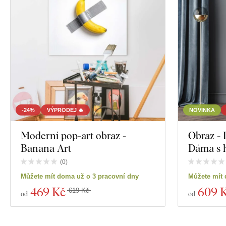
-24%
VÝPRODEJ 🔥
NOVINKA
Moderní pop-art obraz -
Obraz - 
Banana Art
Dáma s 
(
0
)
Můžete mít doma už o 3 pracovní dny
Můžete mít 
469 Kč
609 
619 Kč
od
od