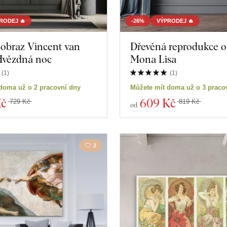
RODEJ 🔥
-26%
VÝPRODEJ 🔥
obraz Vincent van
Dřevěná reprodukce o
Hvězdná noc
Mona Lisa
(
1
)
(
1
)
doma už o 2 pracovní dny
Můžete mít doma už o 3 praco
Kč
609 Kč
729 Kč
819 Kč
od
2