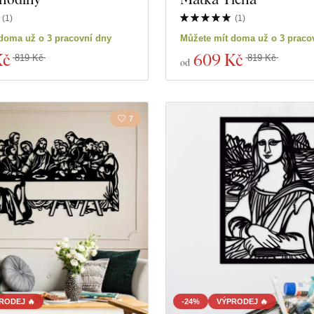
(
1
)
(
1
)
duktů
Zavřít filtr
doma už o 3 pracovní dny
Můžete mít doma už o 3 praco
Kč
609 Kč
819 Kč
819 Kč
od
7
RODEJ 🔥
-24%
VÝPRODEJ 🔥