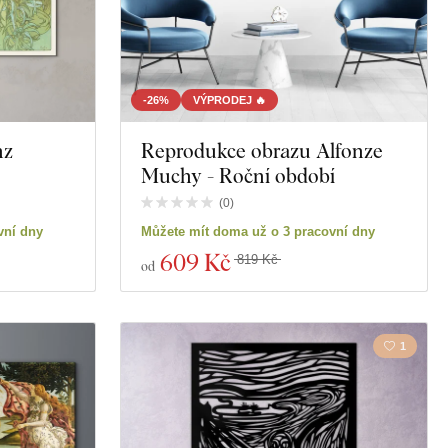
-26%
VÝPRODEJ 🔥
nz
Reprodukce obrazu Alfonze
Muchy - Roční období
(
0
)
vní dny
Můžete mít doma už o 3 pracovní dny
609 Kč
819 Kč
od
1