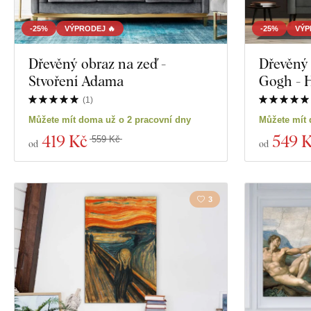
-25%
VÝPRODEJ 🔥
-25%
VÝP
Dřevěný obraz na zeď -
Dřevěný 
Stvoření Adama
Gogh - 
(
1
)
Můžete mít doma už o 2 pracovní dny
Můžete mít 
419 Kč
549 
559 Kč
od
od
3