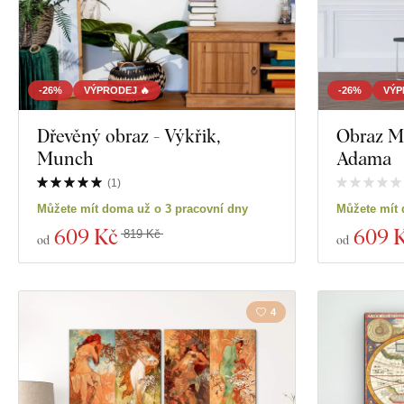
-26%
VÝPRODEJ 🔥
-26%
VÝP
Dřevěný obraz - Výkřik,
Obraz Mi
Munch
Adama
(
1
)
Můžete mít doma už o 3 pracovní dny
Můžete mít 
609 Kč
609 
819 Kč
od
od
4