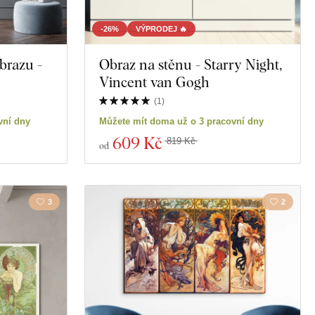
-26%
VÝPRODEJ 🔥
brazu -
Obraz na stěnu - Starry Night,
Vincent van Gogh
(
1
)
vní dny
Můžete mít doma už o 3 pracovní dny
609 Kč
819 Kč
od
3
2