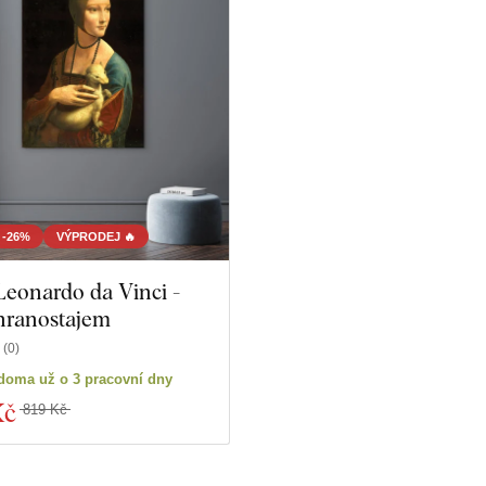
-26%
VÝPRODEJ 🔥
Leonardo da Vinci -
hranostajem
(
0
)
doma už o 3 pracovní dny
Kč
819 Kč