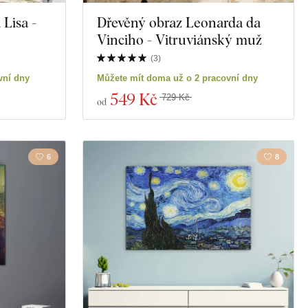
Lisa -
Dřevěný obraz Leonarda da
Vinciho - Vitruviánský muž
(
3
)
vní dny
Můžete mít doma už o 2 pracovní dny
549 Kč
729 Kč
od
6
8