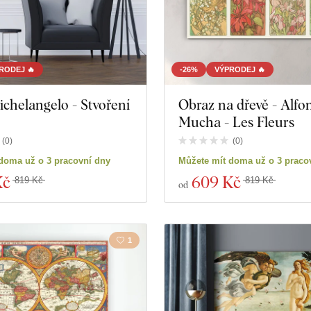
RODEJ 🔥
-26%
VÝPRODEJ 🔥
chelangelo - Stvoření
Obraz na dřevě - Alfo
Mucha - Les Fleurs
(
0
)
(
0
)
doma už o 3 pracovní dny
Můžete mít doma už o 3 praco
Kč
609 Kč
819 Kč
819 Kč
od
1