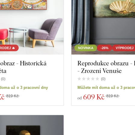
RODEJ 🔥
NOVINKA
-26%
VÝPRODEJ 
obraz - Historická
Reprodukce obrazu - B
ěta
- Zrození Venuše
(
0
)
(
0
)
doma už o 3 pracovní dny
Můžete mít doma už o 3 praco
Kč
609 Kč
819 Kč
819 Kč
od