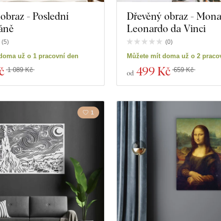
obraz - Poslední
Dřevěný obraz - Mona 
áně
Leonardo da Vinci
(
5
)
(
0
)
doma už o 1 pracovní den
Můžete mít doma už o 2 praco
č
499 Kč
1 089 Kč
659 Kč
od
1