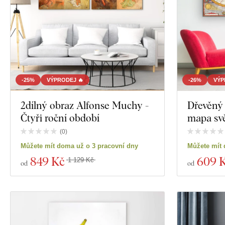
-25%
VÝPRODEJ 🔥
-26%
VÝP
2dílný obraz Alfonse Muchy -
Dřevěný 
Čtyři roční období
mapa sv
(
0
)
Můžete mít doma už o 3 pracovní dny
Můžete mít 
849 Kč
609 
1 129 Kč
od
od