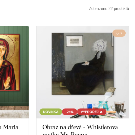
y
Krajina
Zobrazeno 22 produktů
a
Tvář
2
NOVINKA
-24%
VÝPRODEJ 🔥
a Maria
Obraz na dřevě - Whistlerova
matka Mr. Beana