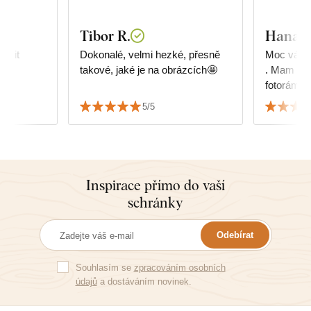
Tibor R.
Hana K
učit
Dokonalé, velmi hezké, přesně
Moc vám d
takové, jaké je na obrázcích🤩
. Mam vel
fotoráme
dokonale 
5/5
👏
Inspirace přímo do vaší
schránky
Odebírat
Souhlasím se
zpracováním osobních
údajů
a dostáváním novinek.