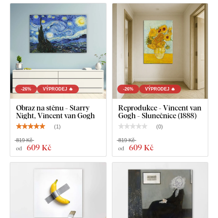
-26%
VÝPRODEJ 🔥
-26%
VÝPRODEJ 🔥
Obraz na stěnu - Starry
Reprodukce - Vincent van
Night, Vincent van Gogh
Gogh - Slunečnice (1888)
(
1
)
(
0
)
819 Kč
819 Kč
609 Kč
609 Kč
od
od