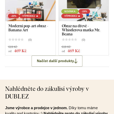
NOVINKA
-24%
-24%
VÝPRODEJ 🔥
VÝPRODEJ 🔥
Moderní pop-art obraz -
Obraz na dřevě -
Banana Art
Whistlerova matka Mr.
Beana
(
0
)
(
0
)
619 Kč
619 Kč
469 Kč
469 Kč
od
od
Načíst další produkty
Nahlédněte do zákulisí výroby v
DUBLEZ
Jsme výrobce a prodejce v jednom.
Díky tomu máme
kvalitu pod kontrolou :)
Nahlédněte proto do zákulisí výroby