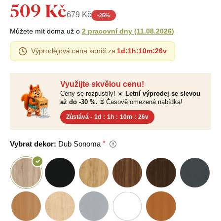
509 Kč
679 Kč
-
25
%
Můžete mít doma už o
2 pracovní dny
(
11.08.2026
)
Výprodejová cena končí za
1d
:
1h
:
10m
:
25v
Využijte skvělou cenu!
Ceny se rozpustily! ☀️
Letní výprodej se slevou
až do -30 %.
⏳ Časově omezená nabídka!
Zůstává -
1d
:
1h
:
10m
:
25v
Vybrat dekor:
Dub Sonoma