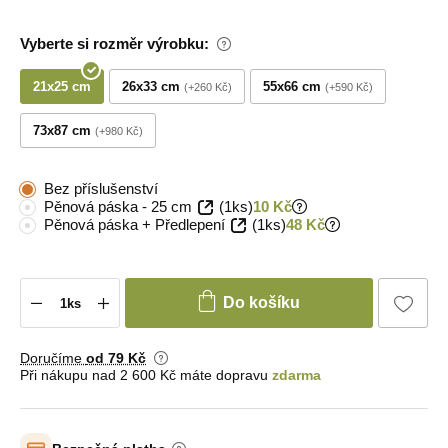
Vyberte si rozměr výrobku:
21x25 cm
26x33 cm
55x66 cm
+260 Kč
+590 Kč
73x87 cm
+980 Kč
Bez příslušenství
Pěnová páska - 25 cm
(1ks)
10 Kč
Pěnová páska + Předlepení
(1ks)
48 Kč
Do košíku
Doručíme
od 79 Kč
Při nákupu nad 2 600 Kč máte dopravu
zdarma