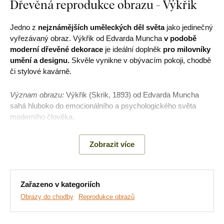
Dřevěná reprodukce obrazu - Výkřik
Jedno z
nejznámějších uměleckých děl světa
jako jedinečný
vyřezávaný obraz. Výkřik od Edvarda Muncha
v podobě
moderní dřevěné dekorace
je ideální doplněk
pro milovníky
umění a designu.
Skvěle vynikne v obývacím pokoji, chodbě
či stylové kavárně.
Význam obrazu:
Výkřik (Skrik, 1893) od Edvarda Muncha
sahá hluboko do emocionálního a psychologického světa
moderního člověka.
Zobrazit více
Hlavní výhody produktu:
Na výběr mnoho dekorů
Zařazeno v kategoriích
Jednoduchá montáž na stěnu
Obrazy do chodby
Reprodukce obrazů
Ekologická výroba ze dřeva