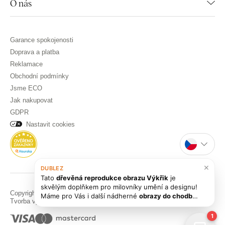
O nás
Garance spokojenosti
Doprava a platba
Reklamace
Obchodní podmínky
Jsme ECO
Jak nakupovat
GDPR
Nastavit cookies
×
DUBLEZ
Tato
dřevěná reprodukce obrazu Výkřik
je
skvělým doplňkem pro milovníky umění a designu!
Copyright © DUBLEZ 2026 | Všechna práva vyhrazena
Máme pro Vás i další nádherné
obrazy do chodby
,
Tvorba výkonných internetových obchodů od
RIESENIA
které by se Vám mohly líbit. Potřebujete s něčím
poradit nebo máte nějaké otázky? 😊
1