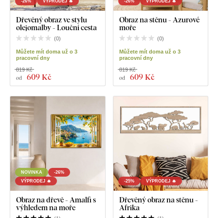
-26%
VÝPRODEJ 🔥
-26%
VÝPRODEJ 🔥
Dřevěný obraz ve stylu
Obraz na stěnu - Azurové
olejomalby - Louční cesta
moře
(
0
)
(
0
)
Můžete mít doma už o 3
Můžete mít doma už o 3
pracovní dny
pracovní dny
819 Kč
819 Kč
609 Kč
609 Kč
od
od
NOVINKA
-26%
VÝPRODEJ 🔥
-25%
VÝPRODEJ 🔥
Obraz na dřevě - Amalfi s
Dřevěný obraz na stěnu -
výhledem na moře
Afrika