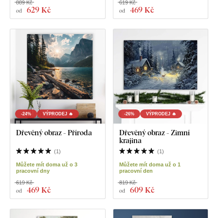
889 Kč
619 Kč
629 Kč
469 Kč
od
od
-24%
VÝPRODEJ 🔥
-26%
VÝPRODEJ 🔥
Dřevěný obraz - Příroda
Dřevěný obraz - Zimní
krajina
(
1
)
(
1
)
Můžete mít doma už o 3
Můžete mít doma už o 1
pracovní dny
pracovní den
619 Kč
819 Kč
469 Kč
609 Kč
od
od