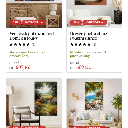
-26%
VÝPRODEJ 🔥
-26%
VÝPRODEJ 🔥
Venkovský obraz na zeď -
Dřevěný boho obraz -
Domek u louky
Pouštní slunce
(
1
)
(
1
)
Můžete mít doma už o 3
Můžete mít doma už o 3
pracovní dny
pracovní dny
819 Kč
819 Kč
609 Kč
609 Kč
od
od