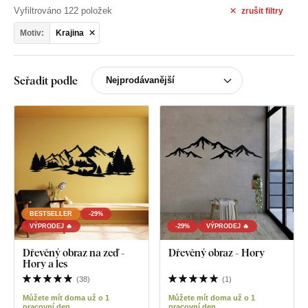
Vyfiltrováno 122 položek
zrušit
filtry
Motiv:
Krajina
Seřadit podle
BESTSELLER
-29%
VÝPRODEJ 🔥
-29%
VÝPRODEJ 🔥
Dřevěný obraz na zeď -
Dřevěný obraz - Hory
Hory a les
(
38
)
(
1
)
Můžete mít doma už o 1
Můžete mít doma už o 1
pracovní den
pracovní den