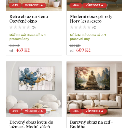
-24%
VÝPRODEJ 🔥
-26%
VÝPRODEJ 🔥
Retro obraz na stěnu -
Moderní obraz přírody -
Otevřené okno
Hory, les a jezero
(
0
)
(
0
)
Můžete mít doma už o 3
Můžete mít doma už o 3
pracovní dny
pracovní dny
619 Kč
819 Kč
469 Kč
609 Kč
od
od
-26%
VÝPRODEJ 🔥
-26%
VÝPRODEJ 🔥
Dřevěný obraz květu do
Barevný obraz na zeď -
ložnice - Modrá vášeň
Buddha