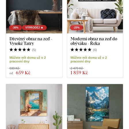
-30%
VÝPRODEJ 🔥
-25%
Dřevěný obraz na zeď -
Moderní obraz na zeď do
Vysoké Tatry
obýváku - Řeka
(
5
)
(
6
)
Můžete mít doma už o 2
Můžete mít doma už o 2
pracovní dny
pracovní dny
939 Kč
2 479 Kč
659 Kč
1 859 Kč
od