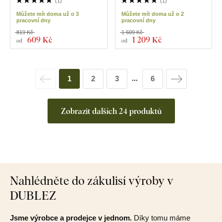
(
1
)
(
1
)
Můžete mít doma už o 3
Můžete mít doma už o 2
pracovní dny
pracovní dny
819 Kč
1 609 Kč
609 Kč
1 209 Kč
od
od
1
2
3
6
...
Zobrazit dalších 24 produktů
Nahlédněte do zákulisí výroby v
DUBLEZ
Jsme výrobce a prodejce v jednom.
Díky tomu máme