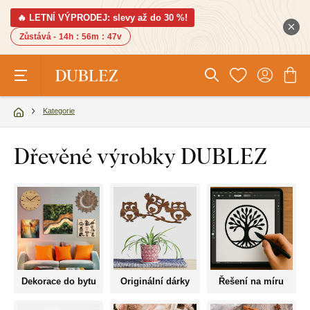
🔥 LETNÍ VÝPRODEJ: slevy až do 30 %!
Zůstává -
14h
:
56m
:
46v
Kategorie
Dřevěné výrobky DUBLEZ
Dekorace do bytu
Originální dárky
Řešení na míru