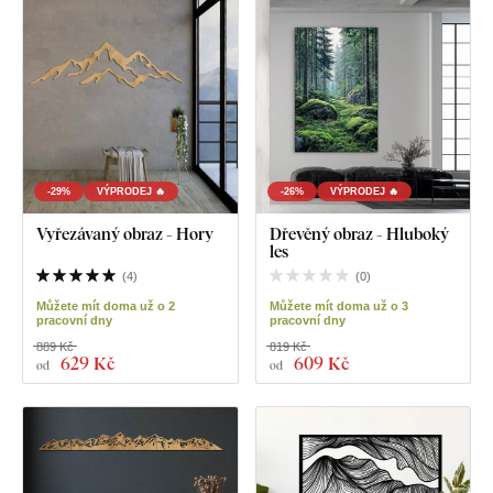
-29%
VÝPRODEJ 🔥
-26%
VÝPRODEJ 🔥
Vyřezávaný obraz - Hory
Dřevěný obraz - Hluboký
les
(
4
)
(
0
)
Můžete mít doma už o 2
Můžete mít doma už o 3
pracovní dny
pracovní dny
889 Kč
819 Kč
629 Kč
609 Kč
od
od