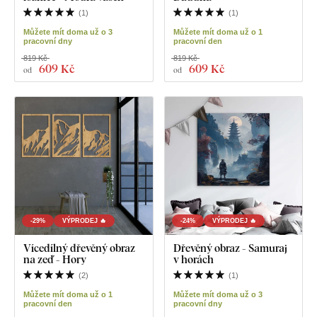
(
1
)
(
1
)
Můžete mít doma už o 3
Můžete mít doma už o 1
pracovní dny
pracovní den
819 Kč
819 Kč
609 Kč
609 Kč
od
od
-29%
VÝPRODEJ 🔥
-24%
VÝPRODEJ 🔥
Vícedílný dřevěný obraz
Dřevěný obraz - Samuraj
na zeď - Hory
v horách
(
2
)
(
1
)
Můžete mít doma už o 1
Můžete mít doma už o 3
pracovní den
pracovní dny