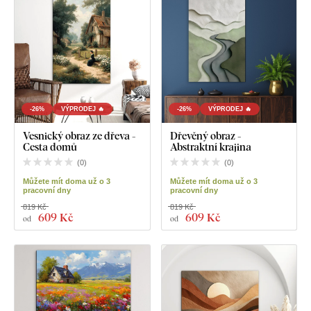
-26%
VÝPRODEJ 🔥
-26%
VÝPRODEJ 🔥
Vesnický obraz ze dřeva -
Dřevěný obraz -
Cesta domů
Abstraktní krajina
(
0
)
(
0
)
Můžete mít doma už o 3
Můžete mít doma už o 3
pracovní dny
pracovní dny
819 Kč
819 Kč
609 Kč
609 Kč
od
od