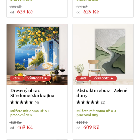
889 Kč
889 Kč
629 Kč
629 Kč
od
od
-24%
VÝPRODEJ 🔥
-26%
VÝPRODEJ 🔥
Dřevěný obraz -
Abstraktní obraz - Zelené
Středomořská krajina
duny
(
4
)
(
1
)
Můžete mít doma už o 1
Můžete mít doma už o 3
pracovní den
pracovní dny
619 Kč
819 Kč
469 Kč
609 Kč
od
od