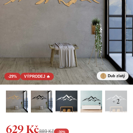
Dub zlatý
-29%
VÝPRODEJ 🔥
+ 2
629 Kč
889 Kč
-
30
%