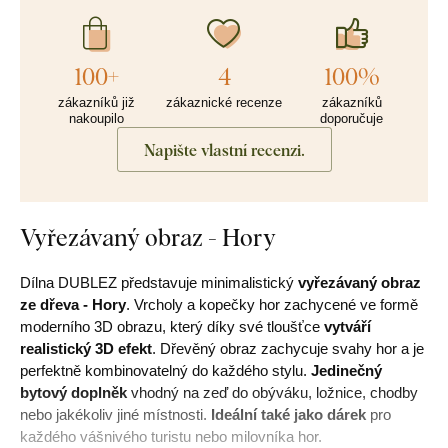
100+
4
100%
zákazníků již
zákaznické recenze
zákazníků
nakoupilo
doporučuje
Napište vlastní recenzi.
Vyřezávaný obraz - Hory
Dílna DUBLEZ představuje minimalistický
vyřezávaný obraz
ze dřeva - Hory
. Vrcholy a kopečky hor zachycené ve formě
moderního 3D obrazu, který díky své tloušťce
vytváří
realistický 3D efekt
. Dřevěný obraz zachycuje svahy hor a je
perfektně kombinovatelný do každého stylu.
Jedinečný
bytový doplněk
vhodný na zeď do obýváku, ložnice, chodby
nebo jakékoliv jiné místnosti.
Ideální také jako dárek
pro
každého vášnivého turistu nebo milovníka hor.