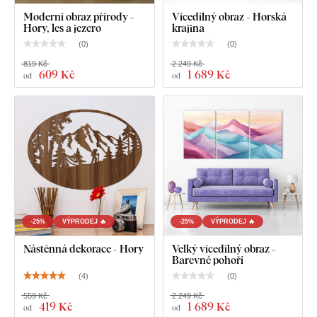
Moderní obraz přírody -
Vícedílný obraz - Horská
Hory, les a jezero
krajina
(
0
)
(
0
)
819 Kč
2 249 Kč
609 Kč
1 689 Kč
od
od
-25%
VÝPRODEJ 🔥
-25%
VÝPRODEJ 🔥
Nástěnná dekorace - Hory
Velký vícedílný obraz -
Barevné pohoří
(
4
)
(
0
)
559 Kč
2 249 Kč
419 Kč
1 689 Kč
od
od