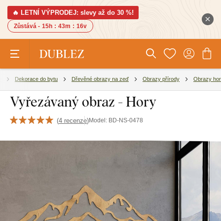
🔥 LETNÍ VÝPRODEJ: slevy až do 30 %!
Zůstává -
15h
:
43m
:
15v
e
Dekorace do bytu
Dřevěné obrazy na zeď
Obrazy přírody
Obrazy hor
Vyřezávaný obraz - Hory
(
4 recenze
)
Model:
BD-NS-0478