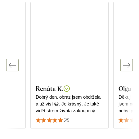
Renáta K.
Oľga I.
Dobrý den, obraz jsem obdržela
Děkuji mo
a už visí 😀. Je krásný. Je také
jsem nadš
vidět strom života zakoupený u
nebyl pos
Vás. Děkuji
doporučuji
5/5