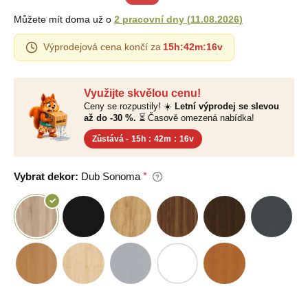
Můžete mít doma už o
2 pracovní dny
(
11.08.2026
)
Výprodejová cena končí za
15h
:
42m
:
15v
Využijte skvělou cenu!
Ceny se rozpustily! ☀️
Letní výprodej se slevou
až do -30 %.
⏳ Časově omezená nabídka!
Zůstává -
15h
:
42m
:
15v
Vybrat dekor:
Dub Sonoma