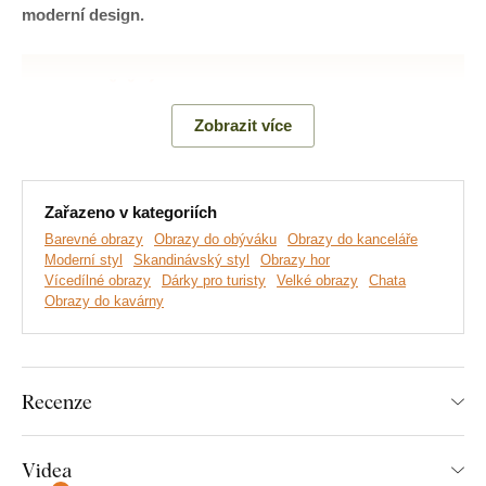
moderní design.
Zobrazit více
Zařazeno v kategoriích
Barevné obrazy
Obrazy do obýváku
Obrazy do kanceláře
Moderní styl
Skandinávský styl
Obrazy hor
Vícedílné obrazy
Dárky pro turisty
Velké obrazy
Chata
Obrazy do kavárny
Vyrábíme prémiové obrazy DUBLEZ tištěné na dřevěné
desce.
Používáme přitom
nejmodernější technologie
a
nejkvalitnější barvy na trhu
. Motiv tiskneme přímo na desku
a následně vyřezáváme pomocí laseru. Díky tomu má obraz z
Recenze
boku elegantní tmavě hnědý okraj, který ještě více zvýrazní
motiv.
Videa