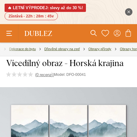
🔥 LETNÍ VÝPRODEJ: slevy až do 30 %!
Zůstává -
22h
:
28m
:
44v
e
Dekorace do bytu
Dřevěné obrazy na zeď
Obrazy přírody
Obrazy hor
Vícedílný obraz - Horská krajina
(
0 recenzí
)
Model:
DFO-00041