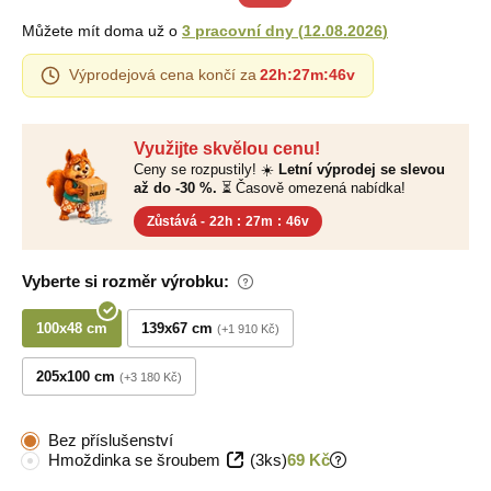
Můžete mít doma už o
3 pracovní dny
(
12.08.2026
)
Výprodejová cena končí za
22h
:
27m
:
45v
Využijte skvělou cenu!
Ceny se rozpustily! ☀️
Letní výprodej se slevou
až do -30 %.
⏳ Časově omezená nabídka!
Zůstává -
22h
:
27m
:
45v
Vyberte si rozměr výrobku:
100x48 cm
139x67 cm
+1 910 Kč
205x100 cm
+3 180 Kč
Bez příslušenství
Hmoždinka se šroubem
(3ks)
69 Kč