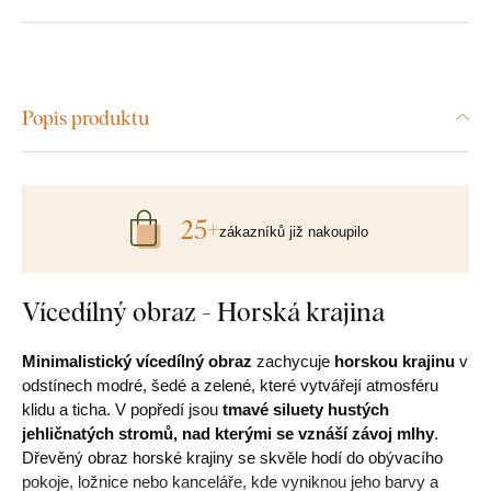
Popis produktu
25+
zákazníků již nakoupilo
Vícedílný obraz - Horská krajina
Minimalistický vícedílný obraz
zachycuje
horskou krajinu
v
odstínech modré, šedé a zelené, které vytvářejí atmosféru
klidu a ticha. V popředí jsou
tmavé siluety hustých
jehličnatých stromů, nad kterými se vznáší závoj mlhy
.
Dřevěný obraz horské krajiny se skvěle hodí do obývacího
pokoje, ložnice nebo kanceláře, kde vyniknou jeho barvy a