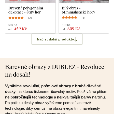
Dřevěná polygonální
Bílý obraz -
dekorace - Štíty hor
Minimalistické hory
(
2
)
(
1
)
659 Kč
819 Kč
459 Kč
609 Kč
od
od
Načíst další produkty
Barevné obrazy z DUBLEZ - Revoluce
na dosah!
Vyrábíme revoluční, prémiové obrazy z hrubé dřevěné
desky
, na kterou tiskneme libovolný motiv. Používáme přitom
nejpokročilejší technologie
a
nejkvalitnější barvy na trhu
.
Po potisku desky obraz vyřežeme pomocí laserové
technologie, díky čemuž má obraz elegantní tmavěhnědý
okraj, který ještě více zvýrazní motiv.