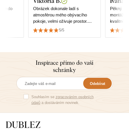
Viktória B.
Ivana
odné do
Obrázek dokonale ladí s
Pěkný dop
atmosférou mého obývacího
montáž, p
pokoje, velmi oživuje prostor.
kvalitně z
Jsem velmi spokojený s kvalitou
5/5
i službami.
Inspirace přímo do vaší
schránky
Odebírat
Souhlasím se
zpracováním osobních
údajů
a dostáváním novinek.