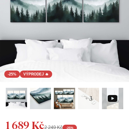
-25%
VÝPRODEJ 🔥
+ 3
1 689 Kč
2 249 Kč
-
25
%