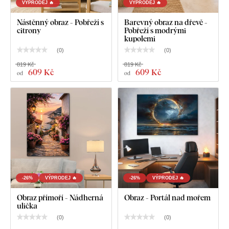
VÝPRODEJ 🔥
VÝPRODEJ 🔥
Nástěnný obraz - Pobřeží s
Barevný obraz na dřevě -
citrony
Pobřeží s modrými
kupolemi
(
0
)
(
0
)
819 Kč
819 Kč
609 Kč
609 Kč
od
od
-26%
VÝPRODEJ 🔥
-26%
VÝPRODEJ 🔥
Obraz přímoří - Nádherná
Obraz - Portál nad mořem
ulička
(
0
)
(
0
)