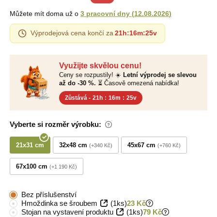
Můžete mít doma už o
3 pracovní dny
(
12.08.2026
)
Výprodejová cena končí za
21h
:
16m
:
24v
Využijte skvělou cenu!
Ceny se rozpustily! ☀️
Letní výprodej se slevou
až do -30 %.
⏳ Časově omezená nabídka!
Zůstává -
21h
:
16m
:
24v
Vyberte si rozměr výrobku:
21x31 cm
32x48 cm
45x67 cm
+340 Kč
+760 Kč
67x100 cm
+1 190 Kč
Bez příslušenství
Hmoždinka se šroubem
(1ks)
23 Kč
Stojan na vystavení produktu
(1ks)
79 Kč