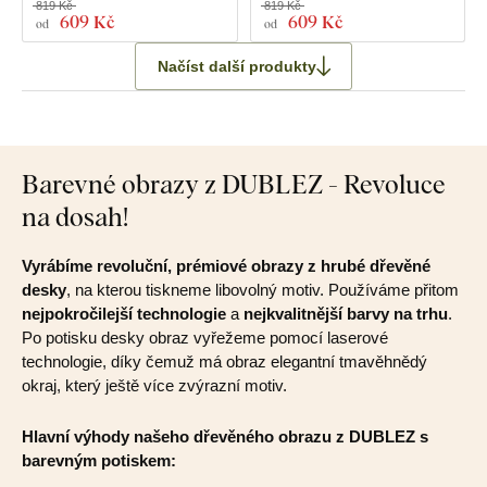
819 Kč
819 Kč
609 Kč
609 Kč
od
od
Načíst další produkty
Barevné obrazy z DUBLEZ - Revoluce
na dosah!
Vyrábíme revoluční, prémiové obrazy z hrubé dřevěné
desky
, na kterou tiskneme libovolný motiv. Používáme přitom
nejpokročilejší technologie
a
nejkvalitnější barvy na trhu
.
Po potisku desky obraz vyřežeme pomocí laserové
technologie, díky čemuž má obraz elegantní tmavěhnědý
okraj, který ještě více zvýrazní motiv.
Hlavní výhody našeho dřevěného obrazu z DUBLEZ s
barevným potiskem: