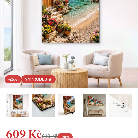
-26%
VÝPRODEJ 🔥
+ 3
609 Kč
819 Kč
-
26
%