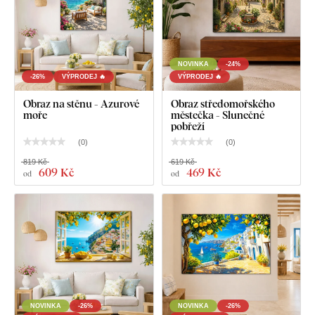
Co najdete v balíku?
NOVINKA
-24%
-26%
VÝPRODEJ 🔥
VÝPRODEJ 🔥
Dřevěný obraz - Přímořský ráj
Obraz na stěnu - Azurové
Obraz středomořského
moře
městečka - Slunečné
pobřeží
V předem namontovaný háček / háčky na druhé straně
obrazu
(
0
)
(
0
)
819 Kč
619 Kč
Přehledný návod na montáž
609 Kč
469 Kč
od
od
NOVINKA
-26%
NOVINKA
-26%