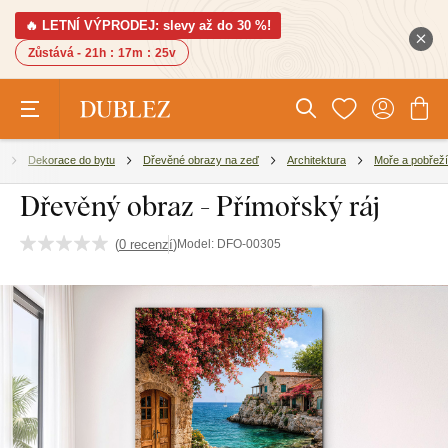
🔥 LETNÍ VÝPRODEJ: slevy až do 30 %!
Zůstává -
21h
:
17m
:
24v
Dekorace do bytu
Dřevěné obrazy na zeď
Architektura
Moře a pobřeží
Dřevěný obraz - Přímořský ráj
(
0 recenzí
)
Model:
DFO-00305