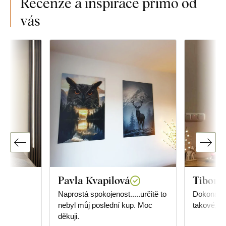
Recenze a inspirace přímo od
vás
Pavla Kvapilová
Tibor R
.
Naprostá spokojenost.....určitě to
Dokonalé,
nebyl můj poslední kup. Moc
takové, ja
děkuji.