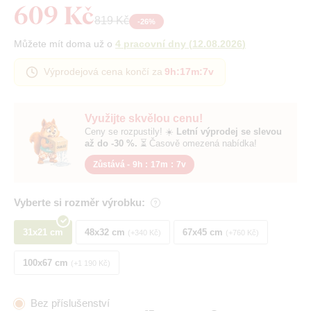
609 Kč
819 Kč
-
26
%
Můžete mít doma už o
4 pracovní dny
(
12.08.2026
)
Výprodejová cena končí za
9h
:
17m
:
6v
Využijte skvělou cenu!
Ceny se rozpustily! ☀️
Letní výprodej se slevou
až do -30 %.
⏳ Časově omezená nabídka!
Zůstává -
9h
:
17m
:
6v
Vyberte si rozměr výrobku:
31x21 cm
48x32 cm
67x45 cm
+340 Kč
+760 Kč
100x67 cm
+1 190 Kč
Bez příslušenství