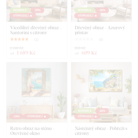
NOVINKA
-25%
NOVINKA
-26%
VÝPRODEJ 🔥
VÝPRODEJ 🔥
Vícedílný dřevěný obraz -
Dřevěný obraz - Azurový
Santorini s citrony
přístav
(
1
)
(
0
)
2 249 Kč
819 Kč
1 689 Kč
609 Kč
od
od
NOVINKA
-26%
-24%
VÝPRODEJ 🔥
VÝPRODEJ 🔥
Retro obraz na stěnu -
Nástěnný obraz - Pobřeží s
Otevřené okno
citrony