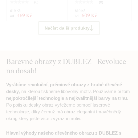
(
0
)
(
0
)
619 Kč
819 Kč
469 Kč
609 Kč
od
od
Načíst další produkty
Barevné obrazy z DUBLEZ - Revoluce
na dosah!
Vyrábíme revoluční, prémiové obrazy z hrubé dřevěné
desky
, na kterou tiskneme libovolný motiv. Používáme přitom
nejpokročilejší technologie
a
nejkvalitnější barvy na trhu
.
Po potisku desky obraz vyřežeme pomocí laserové
technologie, díky čemuž má obraz elegantní tmavěhnědý
okraj, který ještě více zvýrazní motiv.
Hlavní výhody našeho dřevěného obrazu z DUBLEZ s