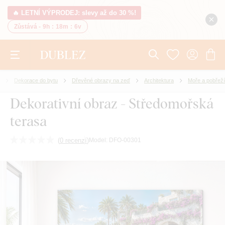
🔥 LETNÍ VÝPRODEJ: slevy až do 30 %!
Zůstává -
9h
:
18m
:
5v
Dekorace do bytu
Dřevěné obrazy na zeď
Architektura
Moře a pobřeží
Dekorativní obraz - Středomořská
terasa
(
0 recenzí
)
Model:
DFO-00301