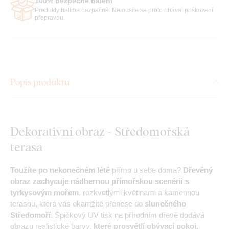
100% bezpečné balení
Produkty balíme bezpečně. Nemusíte se proto obávat poškození
přepravou.
Popis produktu
Dekorativní obraz - Středomořská
terasa
Toužíte po nekonečném létě
přímo u sebe doma?
Dřevěný
obraz zachycuje nádhernou přímořskou scenérii s
tyrkysovým mořem
, rozkvetlými květinami a kamennou
terasou, která vás okamžitě přenese do
slunečného
Středomoří
. Špičkový UV tisk na přírodním dřevě dodává
obrazu realistické barvy,
které prosvětlí obývací pokoj,