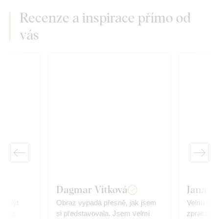
Recenze a inspirace přímo od
vás
Dagmar Vítková
Jana P
ly být
Obraz vypadá přesně, jak jsem
Velmi pěkn
em se
si představovala. Jsem velmi
zpracování