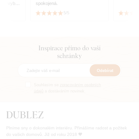
 si vybrat
spokojená.
ale
5/5
k nábytku.
Inspirace přímo do vaší
schránky
Odebírat
Souhlasím se
zpracováním osobních
údajů
a dostáváním novinek.
Plníme sny o dokonalém interiéru. Přinášíme radost a požitek
do vašich domovů. Již od roku 2018 🧡