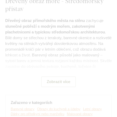
Dřevěný obraz moře - Středomořský
přístav
Dřevěný obraz přímořského města na stěnu
zachycuje
slunečné pobřeží s modrým mořem, zakotvenými
plachetnicemi a typickou středomořskou architekturou
.
Bílé domy se střechou z terakoty, barevné okenice a rozkvetlé
květiny na stěnách vytvářejí dovolenkovou atmosféru. Na
promenádě kráčí pár v letním oblečení, což obrazu dodává
lehkost a život.
Barevný obraz působí jako malovaný
–
sytost barev a jemná textura rozjasní každou místnost. Skvěle
zapadne
do obývacího pokoje, kuchyně, ložnice či
kanceláře.
Zobrazit více
Zařazeno v kategoriích
Barevné obrazy
Obrazy do kuchyně a jídelny
Letní obrazy
Dárky pro přítelkyni nebo manželku
Malované obrazy