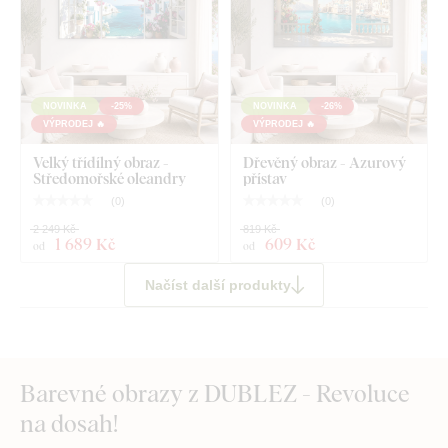
NOVINKA
-25%
NOVINKA
-26%
VÝPRODEJ 🔥
VÝPRODEJ 🔥
Velký třídílný obraz -
Dřevěný obraz - Azurový
Středomořské oleandry
přístav
(
0
)
(
0
)
2 249 Kč
819 Kč
1 689 Kč
609 Kč
od
od
Načíst další produkty
Barevné obrazy z DUBLEZ - Revoluce
na dosah!