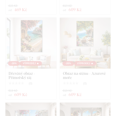
619 Kč
819 Kč
469 Kč
609 Kč
od
od
Název produktu
Předem namontovaný háček / háčky na druhé straně
obrazu
Přehledný návod na montáž
-26%
VÝPRODEJ 🔥
-26%
VÝPRODEJ 🔥
Dřevěný obraz -
Obraz na stěnu - Azurové
Přímořský ráj
moře
(
0
)
(
0
)
819 Kč
819 Kč
609 Kč
609 Kč
od
od