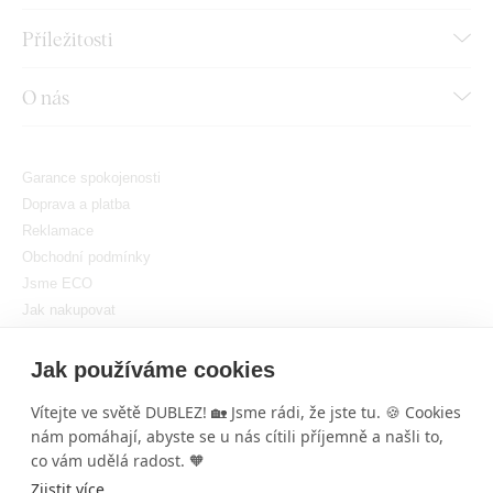
Příležitosti
O nás
Garance spokojenosti
Doprava a platba
Reklamace
Obchodní podmínky
Jsme ECO
Jak nakupovat
GDPR
Nastavit cookies
Jak používáme cookies
Vítejte ve světě DUBLEZ! 🏡 Jsme rádi, že jste tu. 🍪 Cookies
nám pomáhají, abyste se u nás cítili příjemně a našli to,
co vám udělá radost. 🧡
Zjistit více