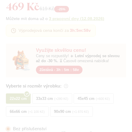
469 Kč
619 Kč
-
25
%
Můžete mít doma už o
3 pracovní dny
(
12.08.2026
)
Výprodejová cena končí za
3h
:
5m
:
57v
Využijte skvělou cenu!
Ceny se rozpustily! ☀️
Letní výprodej se slevou
až do -30 %.
⏳ Časově omezená nabídka!
Zůstává -
3h
:
5m
:
57v
Vyberte si rozměr výrobku:
22x22 cm
33x33 cm
45x45 cm
+280 Kč
+600 Kč
66x66 cm
90x90 cm
+1 100 Kč
+1 870 Kč
Bez příslušenství