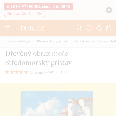
🔥 LETNÍ VÝPRODEJ: slevy až do 30 %!
Zůstává -
3h
:
6m
:
57v
Dekorace do bytu
Dřevěné obrazy na zeď
Architektura
Moře a pobřeží
Dřevěný obraz moře -
Středomořský přístav
(
1 recenze
)
Model:
DFO-00196