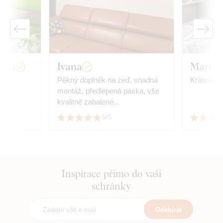
wská
Ivana
Marta 
.
Pěkný doplněk na zeď, snadná
Krásná de
montáž, předlepená páska, vše
kvalitně zabalené...
5/5
Inspirace přímo do vaší
schránky
Odebírat