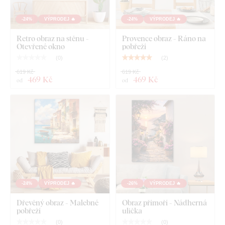
obraz jeden háček.
-24%
VÝPRODEJ 🔥
-24%
VÝPRODEJ 🔥
U rozměru 66x66 cm a 90x90 cm obsahuje obraz 2
háčky.
Retro obraz na stěnu -
Provence obraz - Ráno na
Otevřené okno
pobřeží
(
0
)
(
2
)
619 Kč
619 Kč
469 Kč
469 Kč
od
od
-24%
VÝPRODEJ 🔥
-26%
VÝPRODEJ 🔥
Dřevěný obraz - Malebné
Obraz přímoří - Nádherná
pobřeží
ulička
Co najdete v balení?
(
0
)
(
0
)