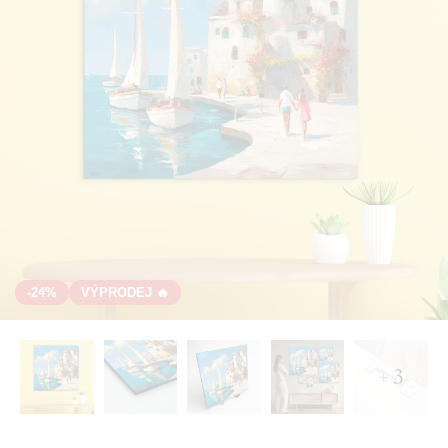
-24%
VÝPRODEJ 🔥
+ 3