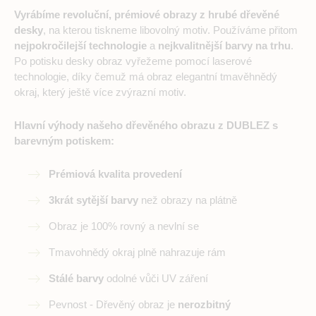
Vyrábíme revoluční, prémiové obrazy z hrubé dřevěné
desky
, na kterou tiskneme libovolný motiv. Používáme přitom
nejpokročilejší technologie
a
nejkvalitnější barvy na trhu
.
Po potisku desky obraz vyřežeme pomocí laserové
technologie, díky čemuž má obraz elegantní tmavěhnědý
okraj, který ještě více zvýrazní motiv.
Hlavní výhody našeho dřevěného obrazu z DUBLEZ s
barevným potiskem:
Prémiová kvalita provedení
3krát sytější barvy
než obrazy na plátně
Obraz je 100% rovný a nevlní se
Tmavohnědý okraj plně nahrazuje rám
Stálé barvy
odolné vůči UV záření
Pevnost - Dřevěný obraz je
nerozbitný