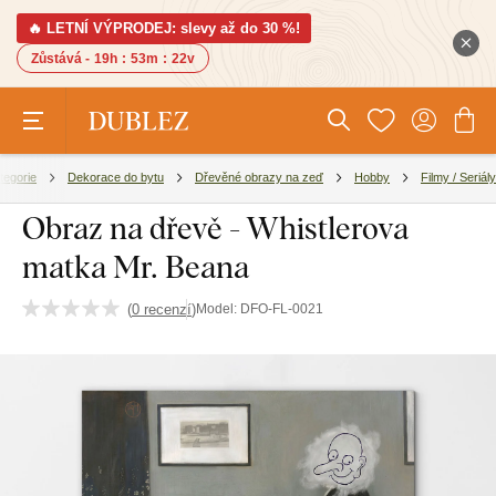
🔥 LETNÍ VÝPRODEJ: slevy až do 30 %!
Zůstává -
19h
:
53m
:
21v
tegorie
Dekorace do bytu
Dřevěné obrazy na zeď
Hobby
Filmy / Seriály
Obraz na dřevě - Whistlerova
matka Mr. Beana
(
0 recenzí
)
Model:
DFO-FL-0021