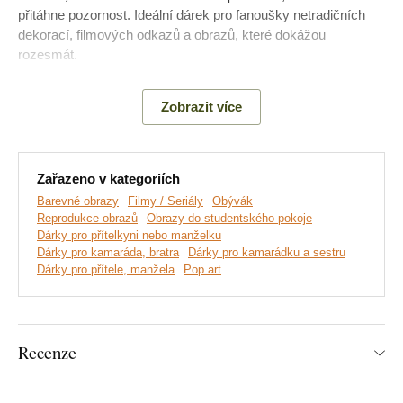
přitáhne pozornost. Ideální dárek pro fanoušky netradičních
dekorací, filmových odkazů a obrazů, které dokážou
rozesmát.
Význam obrazu:
Obraz symbolizuje humor, ironii a schopnost
Zobrazit více
podívat se na umění s lehkostí. Spojuje důstojnost klasického
portrétu s komediálním momentem, který znají fanoušci Mr.
Beana.
Zařazeno v kategoriích
Barevné obrazy
Filmy / Seriály
Obývák
Reprodukce obrazů
Obrazy do studentského pokoje
Dárky pro přítelkyni nebo manželku
Dárky pro kamaráda, bratra
Dárky pro kamarádku a sestru
Dárky pro přítele, manžela
Pop art
Recenze