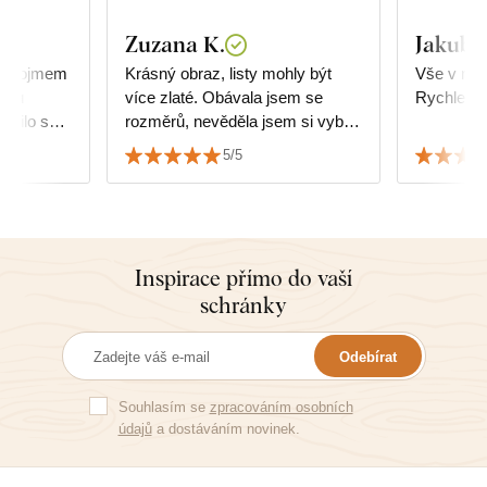
Zuzana K.
Jakub 
ím dojmem
Krásný obraz, listy mohly být
Vše v naprostém pořádku.
iéru
více zlaté. Obávala jsem se
Rychle do
dařilo se
rozměrů, nevěděla jsem si vybrat
hy.
jakou velikost obrazu, ale
5/5
dokonale pasuje a ladí k nábytku.
Inspirace přímo do vaší
schránky
Odebírat
Souhlasím se
zpracováním osobních
údajů
a dostáváním novinek.