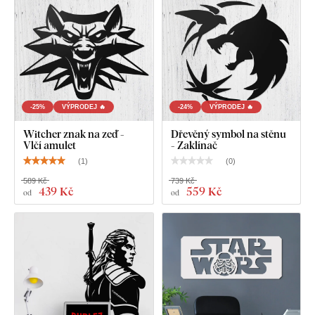
Přehledný návod na montáž
-25%
VÝPRODEJ 🔥
-24%
VÝPRODEJ 🔥
Witcher znak na zeď -
Dřevěný symbol na stěnu
Vlčí amulet
- Zaklínač
(
1
)
(
0
)
589 Kč
739 Kč
439 Kč
559 Kč
od
od