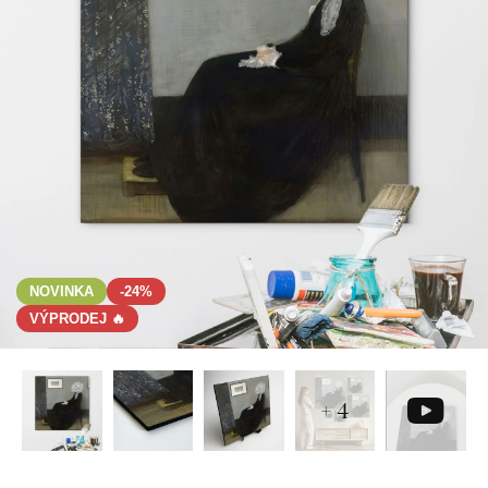
NOVINKA
-24%
VÝPRODEJ 🔥
+ 4