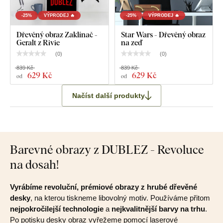
-25%
VÝPRODEJ 🔥
-25%
VÝPRODEJ 🔥
Dřevěný obraz Zaklínač -
Star Wars - Dřevěný obraz
Geralt z Rivie
na zeď
(
0
)
(
0
)
839 Kč
839 Kč
629 Kč
629 Kč
od
od
Načíst další produkty
Barevné obrazy z DUBLEZ - Revoluce
na dosah!
Vyrábíme revoluční, prémiové obrazy z hrubé dřevěné
desky
, na kterou tiskneme libovolný motiv. Používáme přitom
nejpokročilejší technologie
a
nejkvalitnější barvy na trhu
.
Po potisku desky obraz vyřežeme pomocí laserové