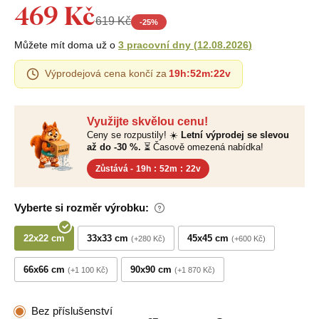
469 Kč
619 Kč
-
25
%
Můžete mít doma už o
3 pracovní dny
(
12.08.2026
)
Výprodejová cena končí za
19h
:
52m
:
21v
Využijte skvělou cenu!
Ceny se rozpustily! ☀️
Letní výprodej se slevou
až do -30 %.
⏳ Časově omezená nabídka!
Zůstává -
19h
:
52m
:
21v
Vyberte si rozměr výrobku:
22x22 cm
33x33 cm
45x45 cm
+280 Kč
+600 Kč
66x66 cm
90x90 cm
+1 100 Kč
+1 870 Kč
Bez příslušenství