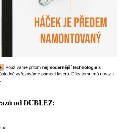
e.
Používáme přitom
nejmodernější technologie
a
následně vyřezáváme pomocí laseru. Díky tomu má obraz z
.
brazů od DUBLEZ:
átně