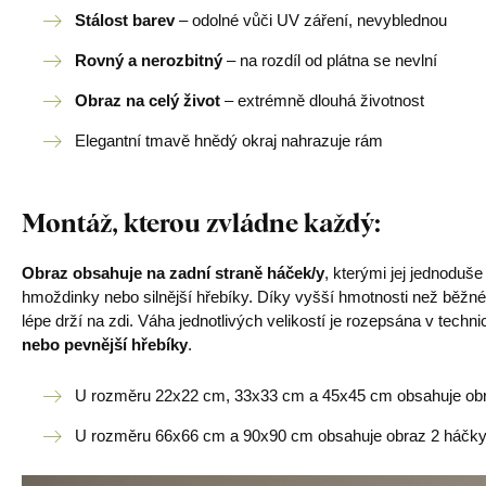
Stálost barev
– odolné vůči UV záření, nevyblednou
Rovný a nerozbitný
– na rozdíl od plátna se nevlní
Obraz na celý život
– extrémně dlouhá životnost
Elegantní tmavě hnědý okraj nahrazuje rám
Montáž, kterou zvládne každý
:
Obraz obsahuje na zadní straně háček/y
, kterými jej jednoduš
hmoždinky nebo silnější hřebíky. Díky vyšší hmotnosti než běžné
lépe drží na zdi. Váha jednotlivých velikostí je rozepsána v tech
nebo pevnější hřebíky
.
U rozměru 22x22 cm, 33x33 cm a 45x45 cm obsahuje obr
U rozměru 66x66 cm a 90x90 cm obsahuje obraz 2 háčky