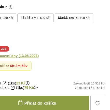
bku:
45x45 cm
66x66 cm
+280 Kč
+600 Kč
+1 100 Kč
-
25
%
acovní dny
(
13.08.2026
)
nčí za
6h
:
2m
:
54v
m
(1ks)
23 Kč
Zakoupilo již 10 513 lidí
oduktu
(1ks)
79 Kč
Zakoupilo již 1 154 lidí
Přidat do košíku