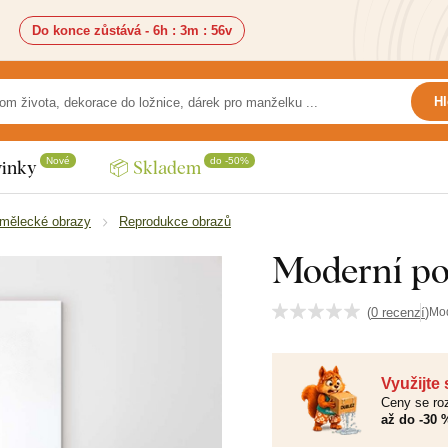
Do konce zůstává -
6h
:
3m
:
55v
Hl
Nové
do -50%
inky
📦 Skladem
mělecké obrazy
Reprodukce obrazů
Moderní po
(
0 recenzí
)
Mo
Využijte
Ceny se roz
až do -30 