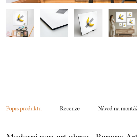
Popis produktu
Recenze
Návod na montá
Moderní pop-art obraz - Banana Ar