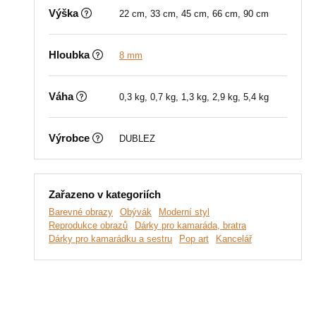
Výška
22 cm, 33 cm, 45 cm, 66 cm, 90 cm
Hloubka
8 mm
Váha
0,3 kg, 0,7 kg, 1,3 kg, 2,9 kg, 5,4 kg
Výrobce
DUBLEZ
Zařazeno v kategoriích
Barevné obrazy
Obývák
Moderní styl
Reprodukce obrazů
Dárky pro kamaráda, bratra
Dárky pro kamarádku a sestru
Pop art
Kancelář