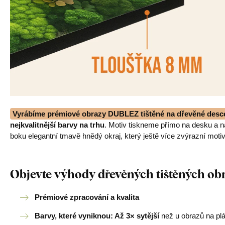
Vyrábíme prémiové obrazy DUBLEZ tištěné na dřevěné desc
nejkvalitnější barvy na trhu
. Motiv tiskneme přímo na desku a 
boku elegantní tmavě hnědý okraj, který ještě více zvýrazní motiv
Objevte výhody dřevěných tištěných o
Prémiové zpracování a kvalita
Barvy, které vyniknou: Až 3× sytější
než u obrazů na pl