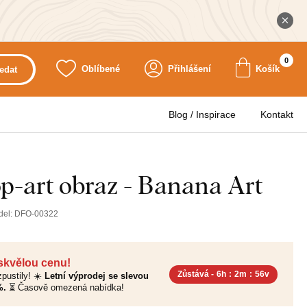
0
Oblíbené
Přihlášení
Košík
edat
Blog / Inspirace
Kontakt
p-art obraz - Banana Art
del:
DFO-00322
 skvělou cenu!
Zůstává -
6h
:
2m
:
54v
pustily! ☀️
Letní výprodej se slevou
%.
⏳ Časově omezená nabídka!