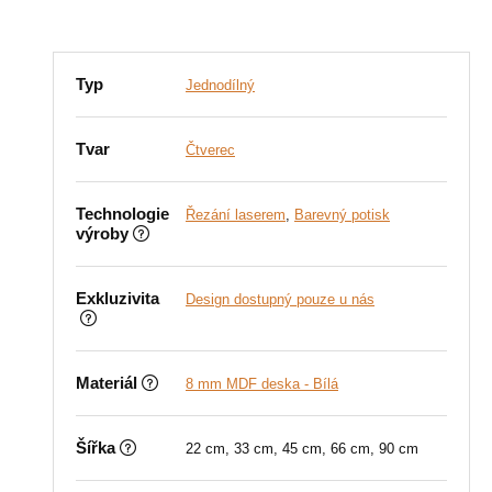
Typ
Jednodílný
Tvar
Čtverec
Technologie
Řezání laserem
,
Barevný potisk
výroby
Exkluzivita
Design dostupný pouze u nás
Materiál
8 mm MDF deska - Bílá
Šířka
22 cm, 33 cm, 45 cm, 66 cm, 90 cm