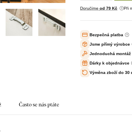
Doručíme
od 79 Kč
Při 
Bezpečná platba
Jsme přímý výrobce
Jednoduchá montáž
Dárky k objednávce
Výměna zboží do 30
ž
Často se nás ptáte
t