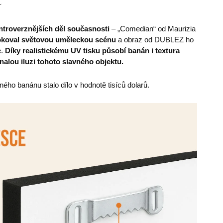
ontroverznějších děl současnosti
– „Comedian“ od Maurizia
okoval světovou uměleckou scénu
a obraz od DUBLEZ ho
.
Díky realistickému UV tisku působí banán i textura
alou iluzi tohoto slavného objektu.
ného banánu stalo dílo v hodnotě tisíců dolarů.