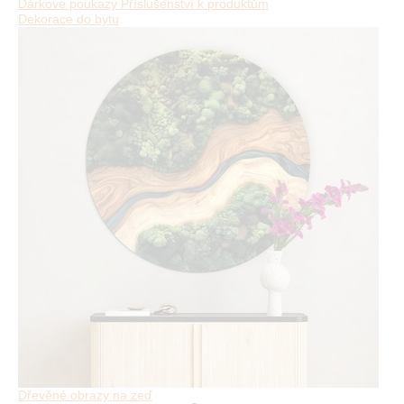
Dárkové poukazy
Příslušenství k produktům
Dekorace do bytu
Dřevěné obrazy na zeď