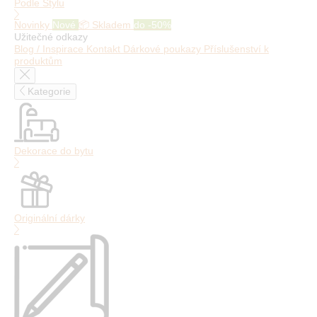
Podle Stylu
Novinky
Nové
📦 Skladem
do -50%
Užitečné odkazy
Blog / Inspirace
Kontakt
Dárkové poukazy
Příslušenství k
produktům
Kategorie
Dekorace do bytu
Originální dárky