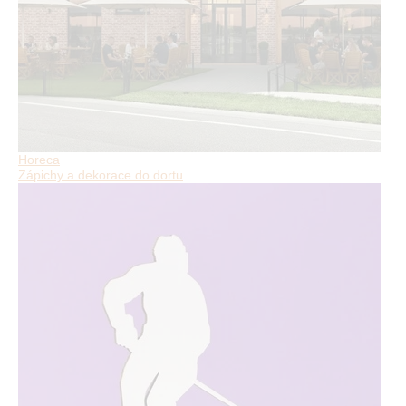
Horeca
Zápichy a dekorace do dortu