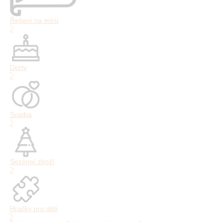
Řešení na míru
Dorty
Svatba
Sezónní zboží
Hračky pro děti