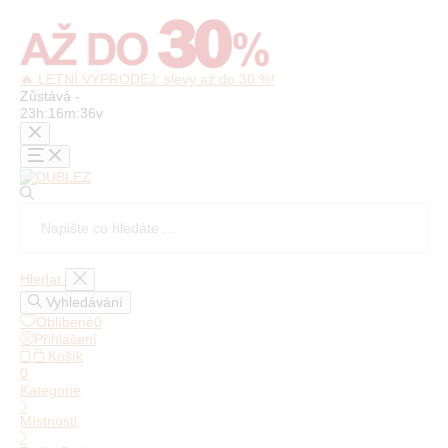
🔥 LETNÍ VÝPRODEJ: slevy až do 30 %!
Zůstává -
23h
:
16m
:
33v
Hledat
Vyhledávání
Oblíbené
0
Přihlášení
Košík
0
Kategorie
Místnosti