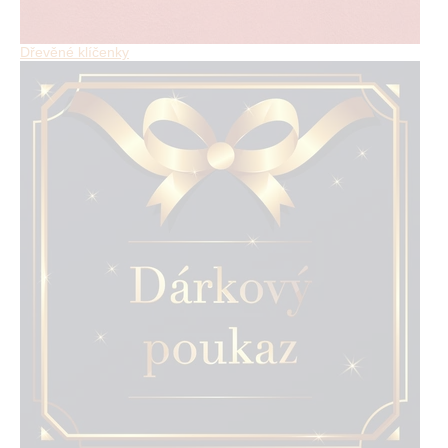
Dřevěné klíčenky