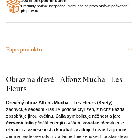
100% bezpečné balení
Produkty balíme bezpečně. Nemusíte se proto obávat poškození
přepravou.
Popis produktu
Obraz na dřevě - Alfonz Mucha - Les
Fleurs
Dřevěný obraz Alfons Mucha – Les Fleurs (Kvety)
zachycuje secesní krásu v podobě čtyř žen, z nichž každá
zosobňuje jinou květinu.
Ľalia
symbolizuje něžnost a jaro,
červená ľalia
přináší energii a vášeň,
kosatec
představuje
eleganci a vznešenost a
karafiát
vyjadřuje hravost a jemnost.
Jemné pastelové odstíny a ladné linie ženských postav dělají