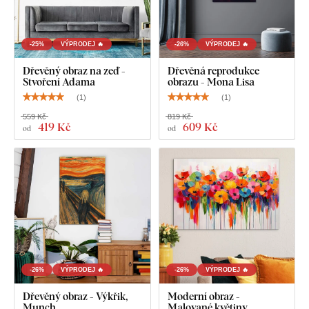
Přehledný návod na montáž
-25%
VÝPRODEJ 🔥
-26%
VÝPRODEJ 🔥
Dřevěný obraz na zeď -
Dřevěná reprodukce
Stvoření Adama
obrazu - Mona Lisa
(
1
)
(
1
)
559 Kč
819 Kč
419 Kč
609 Kč
od
od
-26%
VÝPRODEJ 🔥
-26%
VÝPRODEJ 🔥
Dřevěný obraz - Výkřik,
Moderní obraz -
Munch
Malované květiny