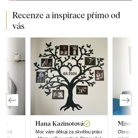
Recenze a inspirace přímo od
vás
á
Hana Kazinotová
Mirosl
alitní
Moc vám děkuji za skvělou práci
Obraz je 