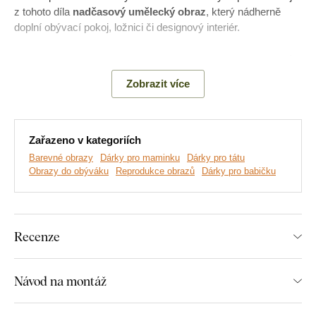
z tohoto díla
nadčasový umělecký obraz
, který nádherně
doplní obývací pokoj, ložnici či designový interiér.
Význam obrazu:
Les Fleurs patří k sérii dekorativních panelů z
roku 1898, které Mucha tvořil pro interiérovou výzdobu.
Zobrazit více
Spojuje v sobě krásu přírody a ženskosti a stalo se ikonou
secesního umění.
Zařazeno v kategoriích
Barevné obrazy
Dárky pro maminku
Dárky pro tátu
Obrazy do obýváku
Reprodukce obrazů
Dárky pro babičku
Recenze
Návod na montáž
Vyrábíme prémiové obrazy DUBLEZ tištěné na dřevěné