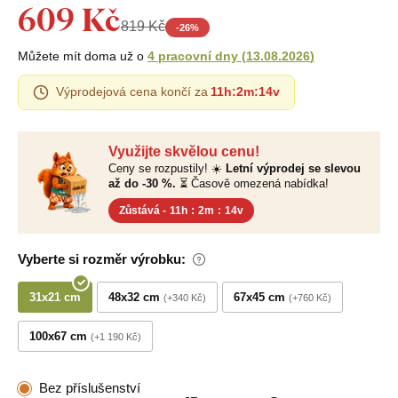
609 Kč
819 Kč
-
26
%
Můžete mít doma už o
4 pracovní dny
(
13.08.2026
)
Výprodejová cena končí za
11h
:
2m
:
13v
Využijte skvělou cenu!
Ceny se rozpustily! ☀️
Letní výprodej se slevou
až do -30 %.
⏳ Časově omezená nabídka!
Zůstává -
11h
:
2m
:
13v
Vyberte si rozměr výrobku:
31x21 cm
48x32 cm
67x45 cm
+340 Kč
+760 Kč
100x67 cm
+1 190 Kč
Bez příslušenství