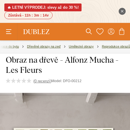
🔥 LETNÍ VÝPRODEJ: slevy až do 30 %!
Zůstává -
11h
:
3m
:
13v
race do bytu
Dřevěné obrazy na zeď
Umělecké obrazy
Reprodukce obrazů
Obraz na dřevě - Alfonz Mucha -
Les Fleurs
(
0 recenzí
)
Model:
DFO-00212