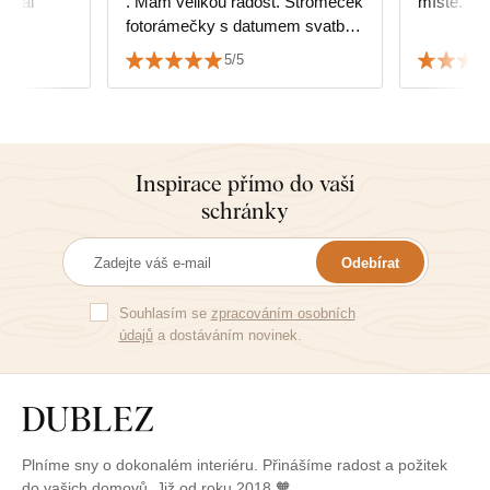
eriál
. Mam velikou radost. Stromeček
místě. Děku
fotorámečky s datumem svatby
dokonale sedí. ☺️👏👏👏👏👏👏
5/5
👏
Inspirace přímo do vaší
schránky
Odebírat
Souhlasím se
zpracováním osobních
údajů
a dostáváním novinek.
Plníme sny o dokonalém interiéru. Přinášíme radost a požitek
do vašich domovů. Již od roku 2018 🧡