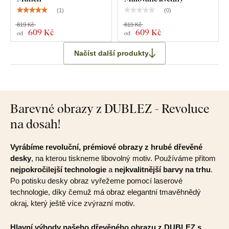
(
1
)
(
0
)
819 Kč
819 Kč
609 Kč
609 Kč
od
od
Načíst další produkty
Barevné obrazy z DUBLEZ - Revoluce
na dosah!
Vyrábíme revoluční, prémiové obrazy z hrubé dřevěné
desky
, na kterou tiskneme libovolný motiv. Používáme přitom
nejpokročilejší technologie
a
nejkvalitnější barvy na trhu
.
Po potisku desky obraz vyřežeme pomocí laserové
technologie, díky čemuž má obraz elegantní tmavěhnědý
okraj, který ještě více zvýrazní motiv.
Hlavní výhody našeho dřevěného obrazu z DUBLEZ s