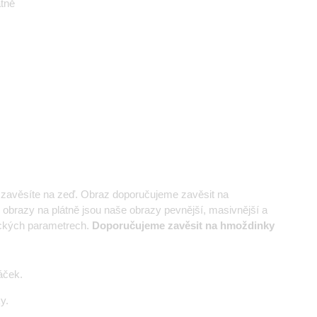
átně
e zavěsíte na zeď. Obraz doporučujeme zavěsit na
 obrazy na plátně jsou naše obrazy pevnější, masivnější a
nických parametrech.
Doporučujeme zavěsit na hmoždinky
áček.
y.