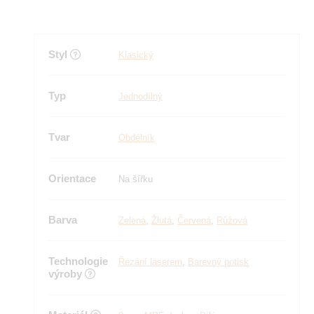
Styl
Klasický
Typ
Jednodílný
Tvar
Obdélník
Orientace
Na šířku
Barva
Zelená
,
Žlutá
,
Červená
,
Růžová
Technologie
Řezání laserem
,
Barevný potisk
výroby