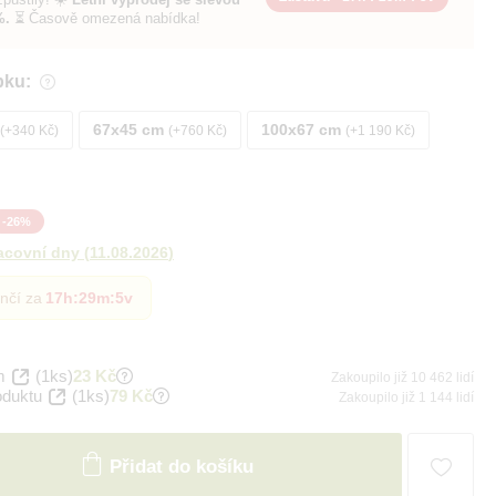
%.
⏳ Časově omezená nabídka!
bku:
67x45 cm
100x67 cm
+340 Kč
+760 Kč
+1 190 Kč
-
26
%
acovní dny
(
11.08.2026
)
nčí za
17h
:
29m
:
4v
m
(1ks)
23 Kč
Zakoupilo již 10 462 lidí
oduktu
(1ks)
79 Kč
Zakoupilo již 1 144 lidí
Přidat do košíku