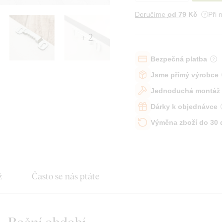
Doručíme
od 79 Kč
Při 
+ 2
Bezpečná platba
Jsme přímý výrobce
Jednoduchá montáž
Dárky k objednávce
Výměna zboží do 30
ž
Často se nás ptáte