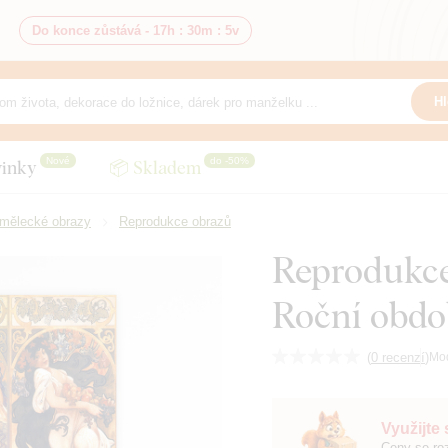
Do konce zůstává -
17h
:
30m
:
4v
Hl
Nové
do -50%
inky
📦 Skladem
mělecké obrazy
Reprodukce obrazů
Reprodukce
Roční obdo
(
0 recenzí
)
Mo
Využijte
Ceny se roz