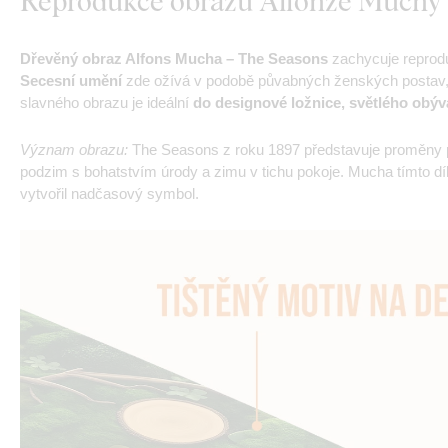
Reprodukce obrazu Alfonze Muchy 
Dřevěný obraz Alfons Mucha – The Seasons
zachycuje reprodu
Secesní umění
zde ožívá v podobě půvabných ženských postav,
slavného obrazu je ideální
do designové ložnice, světlého obýv
Význam obrazu:
The Seasons z roku 1897 představuje proměny přír
podzim s bohatstvím úrody a zimu v tichu pokoje. Mucha tímto d
vytvořil nadčasový symbol.