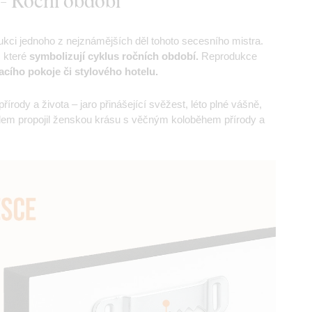
- Roční období
kci jednoho z nejznámějších děl tohoto secesního mistra.
 které
symbolizují cyklus ročních období.
Reprodukce
acího pokoje či stylového hotelu.
ody a života – jaro přinášející svěžest, léto plné vášně,
ílem propojil ženskou krásu s věčným koloběhem přírody a