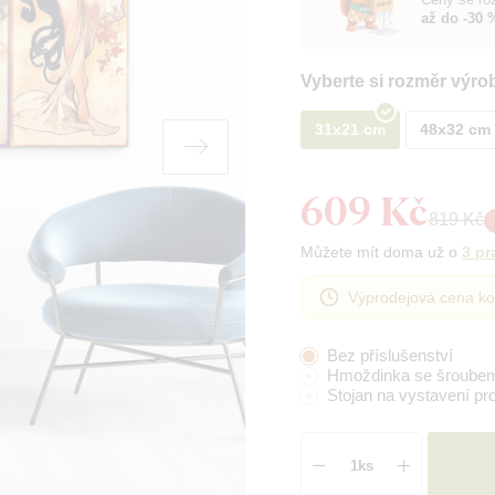
až do -30 
Vyberte si rozměr výro
31x21 cm
48x32 cm
609 Kč
819 Kč
Můžete mít doma už o
3 pr
Výprodejová cena ko
Bez příslušenství
Hmoždinka se šroube
Stojan na vystavení pr