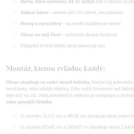
Barvy, které vyniknou: Až 3× sytější
než u obrazů na pl
Stálost barev
– odolné vůči UV záření, nevyblednou
Rovný a nerozbitný
– na rozdíl od plátna se nevlní
Obraz na celý život
– extrémně dlouhá životnost
Elegantní tmavě hnědý okraj nahrazuje rám
Montáž, kterou zvládne každý
:
Obraz obsahuje na zadní straně háček/y
, kterými jej jednoduš
hmoždinky nebo silnější hřebíky. Díky vyšší hmotnosti než běžné
lépe drží na zdi. Váha jednotlivých velikostí je rozepsána v tech
nebo pevnější hřebíky
.
U rozměru 31x21 cm a 48x32 cm obsahuje obraz jeden h
U rozměru 67x45 cm a 100x67 cm obsahuje obraz 2 háčk