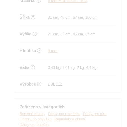
Materiál
8 mm MDF deska - Bílá
Šířka
31 cm, 48 cm, 67 cm, 100 cm
Výška
21 cm, 32 cm, 45 cm, 67 cm
Hloubka
8 mm
Váha
0,43 kg, 1,01 kg, 2 kg, 4,4 kg
Výrobce
DUBLEZ
Zařazeno v kategoriích
Barevné obrazy
Dárky pro maminku
Dárky pro tátu
Obrazy do obýváku
Reprodukce obrazů
Dárky pro babičku