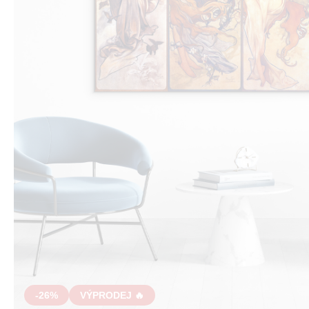
-26%
VÝPRODEJ 🔥