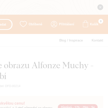
0
Oblíbené
Přihlášení
Košík
edat
Blog / Inspirace
Kontakt
 obrazu Alfonze Muchy -
bí
del:
DFO-00214
 skvělou cenu!
Zůstává -
17h
:
29m
:
4v
pustily! ☀️
Letní výprodej se slevou