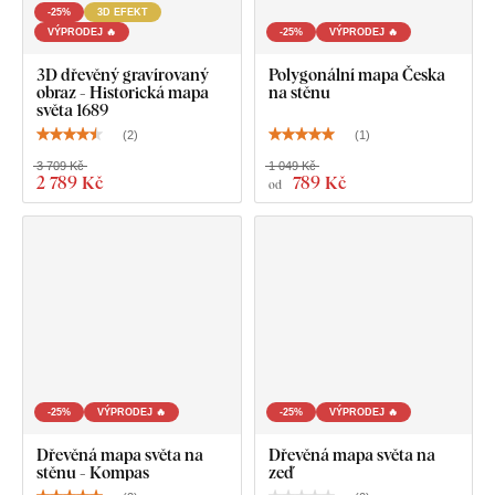
-25%
3D EFEKT
VÝPRODEJ 🔥
-25%
VÝPRODEJ 🔥
3D dřevěný gravírovaný
Polygonální mapa Česka
obraz - Historická mapa
na stěnu
světa 1689
(
2
)
(
1
)
3 709 Kč
1 049 Kč
2 789 Kč
789 Kč
od
-25%
VÝPRODEJ 🔥
-25%
VÝPRODEJ 🔥
Dřevěná mapa světa na
Dřevěná mapa světa na
stěnu - Kompas
zeď