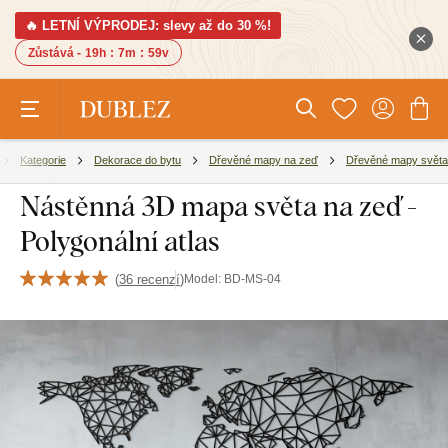
🔥 LETNÍ VÝPRODEJ: slevy až do 30 %!
Zůstává -
19h
:
7m
:
58v
Kategorie
Dekorace do bytu
Dřevěné mapy na zeď
Dřevěné mapy světa
Nástěnná 3D mapa světa na zeď -
Polygonální atlas
(
36 recenzí
)
Model:
BD-MS-04