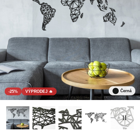
Černá
-25%
VÝPRODEJ 🔥
+ 11