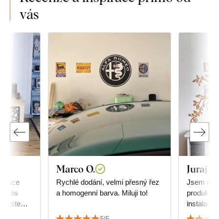
vás
Marco O.
Juraj G
velice
Rychlé dodání, velmi přesný řez
Jsem moc
 u vás
a homogenní barva. Miluji to!
produktem
d, jste
instalace 
jedničku. 
5/5