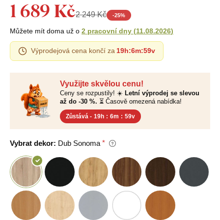
1 689 Kč
2 249 Kč
-
25
%
Můžete mít doma už o
2 pracovní dny
(
11.08.2026
)
Výprodejová cena končí za
19h
:
6m
:
58v
Využijte skvělou cenu!
Ceny se rozpustily! ☀️
Letní výprodej se slevou
až do -30 %.
⏳ Časově omezená nabídka!
Zůstává -
19h
:
6m
:
58v
Vybrat dekor:
Dub Sonoma