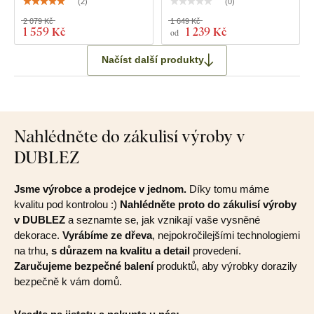
(
2
)
(
0
)
2 079 Kč
1 649 Kč
1 559 Kč
1 239 Kč
od
Načíst další produkty
Nahlédněte do zákulisí výroby v
DUBLEZ
Jsme výrobce a prodejce v jednom.
Díky tomu máme
kvalitu pod kontrolou :)
Nahlédněte proto do zákulisí výroby
v DUBLEZ
a seznamte se, jak vznikají vaše vysněné
dekorace.
Vyrábíme ze dřeva
, nejpokročilejšími technologiemi
na trhu,
s důrazem na kvalitu a detail
provedení.
Zaručujeme bezpečné balení
produktů, aby výrobky dorazily
bezpečně k vám domů.