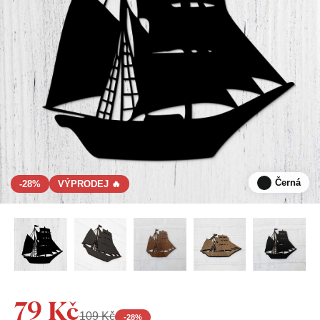
Černá
-28%
VÝPRODEJ 🔥
79 Kč
109 Kč
-
28
%