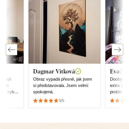
Dagmar Vítková
Eva
ly být
Obraz vypadá přesně, jak jsem
Doobjedna
em se
si představovala. Jsem velmi
extra 17 k
 si vybrat
spokojená.
problém, 
ale
srdečně d
5/5
k nábytku.