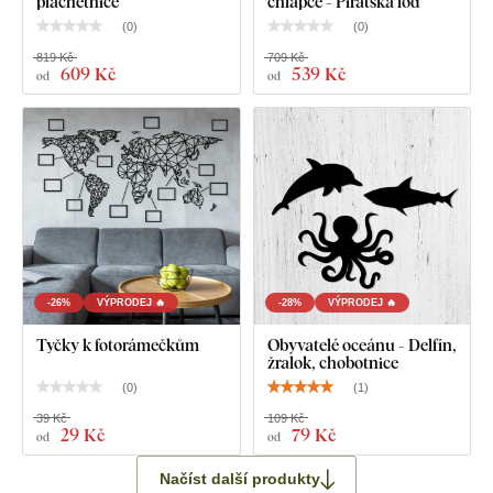
plachetnice
chlapce - Pirátská loď
(
0
)
(
0
)
819 Kč
709 Kč
609 Kč
539 Kč
od
od
-26%
VÝPRODEJ 🔥
-28%
VÝPRODEJ 🔥
Tyčky k fotorámečkům
Obyvatelé oceánu - Delfín,
žralok, chobotnice
(
0
)
(
1
)
39 Kč
109 Kč
29 Kč
79 Kč
od
od
Načíst další produkty