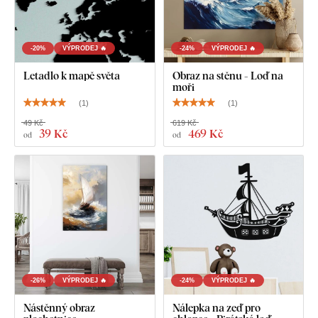
-20%
VÝPRODEJ 🔥
-24%
VÝPRODEJ 🔥
Letadlo k mapě světa
Obraz na stěnu - Loď na
moři
(
1
)
(
1
)
49 Kč
619 Kč
39 Kč
469 Kč
od
od
-26%
VÝPRODEJ 🔥
-24%
VÝPRODEJ 🔥
Nástěnný obraz
Nálepka na zeď pro