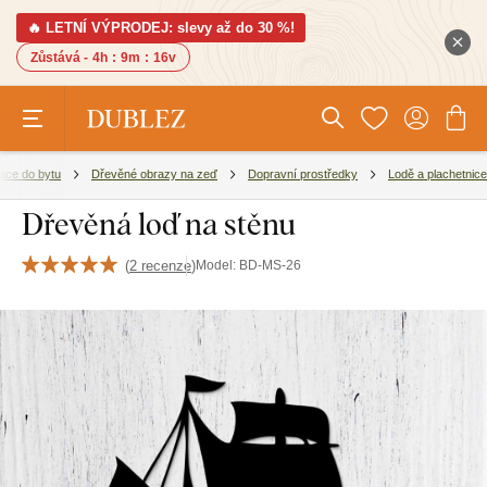
🔥 LETNÍ VÝPRODEJ: slevy až do 30 %!
Zůstává -
4h
:
9m
:
15v
ace do bytu
Dřevěné obrazy na zeď
Dopravní prostředky
Lodě a plachetnice
Dřevěná loď na stěnu
(
2 recenze
)
Model:
BD-MS-26