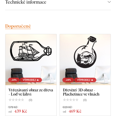
Technické informace
U větších rozměrů je možné dekoraci zavěsit také pomocí
montážního lepidla
.
Doporučené
Kvalita ze dřeva, která vydrží roky
Výrobek je
vyřezávaný laserovou technologií
ze dřevěné
HDF desky – dřevovláknitá deska s vysokou hustotou
,
která vzniká slisováním dřevěných vláken a pryskyřice pod
tlakem. Materiál je
pevný
(tloušťka 3 mm),
tvarově stálý a má
hladký povrch
. Díky své pevnosti umožňuje
precizní řezání i
jemných, tenkých detailů
.
-24%
VÝPRODEJ 🔥
-24%
VÝPRODEJ 🔥
Vyřezávaný obraz ze dřeva
Dřevěný 3D obraz -
- Loď ve láhvi
Plachetnice ve vlnách
(
0
)
(
0
)
579 Kč
619 Kč
439 Kč
469 Kč
od
od