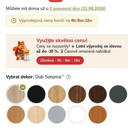
Můžete mít doma už o
2 pracovní dny
(
11.08.2026
)
Výprodejová cena končí za
4h
:
8m
:
15v
Využijte skvělou cenu!
Ceny se rozpustily! ☀️
Letní výprodej se slevou
až do -30 %.
⏳ Časově omezená nabídka!
Zůstává -
4h
:
8m
:
15v
Vybrat dekor:
Dub Sonoma