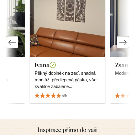
Ivana
Zsanett
Pěkný doplněk na zeď, snadná
Moderní, 
árky.
montáž, předlepená páska, vše
kvalitně zabalené...
5/5
Inspirace přímo do vaší