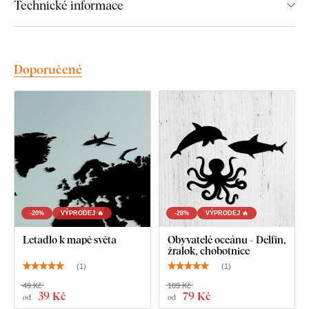
Technické informace
U větších rozměrů je možné dekoraci zavěsit také pomocí
montážního lepidla
.
Doporučené
Kvalita ze dřeva, která vydrží roky
Výrobek je
vyřezávaný laserovou technologií
ze dřevěné
HDF desky – dřevovláknitá deska s vysokou hustotou
,
která vzniká slisováním dřevěných vláken a pryskyřice pod
tlakem. Materiál je
pevný
(tloušťka 3 mm),
tvarově stálý a má
hladký povrch
. Díky své pevnosti umožňuje
precizní řezání i
jemných, tenkých detailů
.
-20%
VÝPRODEJ 🔥
-28%
VÝPRODEJ 🔥
Letadlo k mapě světa
Obyvatelé oceánu - Delfín,
žralok, chobotnice
(
1
)
(
1
)
49 Kč
109 Kč
39 Kč
79 Kč
od
od