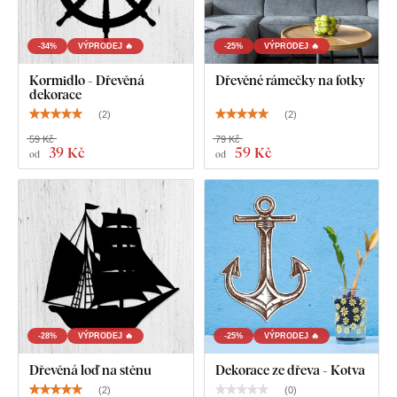
-34%
VÝPRODEJ 🔥
-25%
VÝPRODEJ 🔥
Kormidlo - Dřevěná
Dřevěné rámečky na fotky
dekorace
(
2
)
(
2
)
59 Kč
79 Kč
39 Kč
59 Kč
od
od
-28%
VÝPRODEJ 🔥
-25%
VÝPRODEJ 🔥
Dřevěná loď na stěnu
Dekorace ze dřeva - Kotva
(
2
)
(
0
)