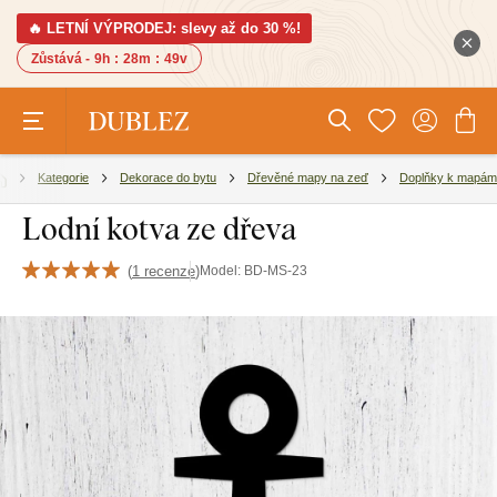
🔥 LETNÍ VÝPRODEJ: slevy až do 30 %!
Zůstává -
9h
:
28m
:
48v
Kategorie
Dekorace do bytu
Dřevěné mapy na zeď
Doplňky k mapám
Lodní kotva ze dřeva
(
1 recenze
)
Model:
BD-MS-23