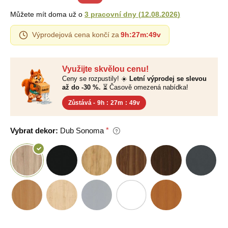
Můžete mít doma už o
3 pracovní dny
(
12.08.2026
)
Výprodejová cena končí za
9h
:
27m
:
48v
Využijte skvělou cenu!
Ceny se rozpustily! ☀️
Letní výprodej se slevou
až do -30 %.
⏳ Časově omezená nabídka!
Zůstává -
9h
:
27m
:
48v
Vybrat dekor:
Dub Sonoma