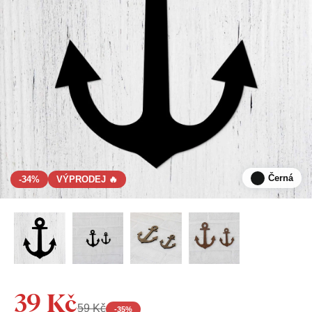
Černá
-34%
VÝPRODEJ 🔥
39 Kč
59 Kč
-
35
%