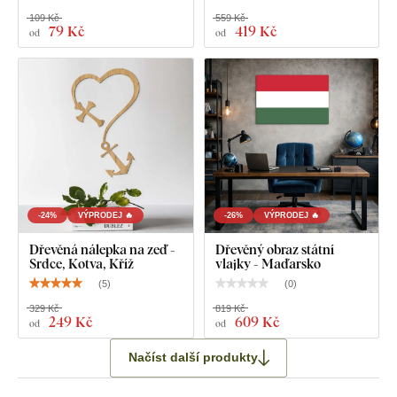
109 Kč
559 Kč
79 Kč
419 Kč
od
od
-24%
VÝPRODEJ 🔥
-26%
VÝPRODEJ 🔥
Dřevěná nálepka na zeď -
Dřevěný obraz státní
Srdce, Kotva, Kříž
vlajky - Maďarsko
(
5
)
(
0
)
329 Kč
819 Kč
249 Kč
609 Kč
od
od
Načíst další produkty