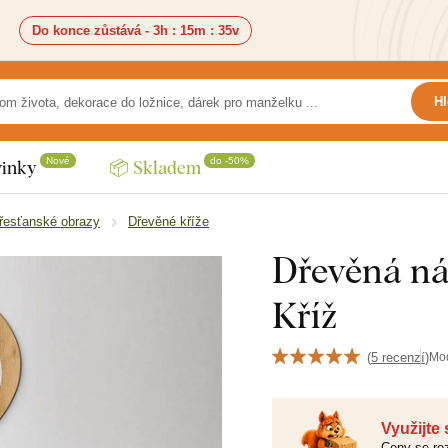
Do konce zůstává -
3h
:
15m
:
33v
Hl
Nové
do -50%
inky
📦 Skladem
řesťanské obrazy
Dřevěné kříže
Dřevěná nál
Kříž
(
5 recenzí
)
Mo
Využijte
Ceny se roz