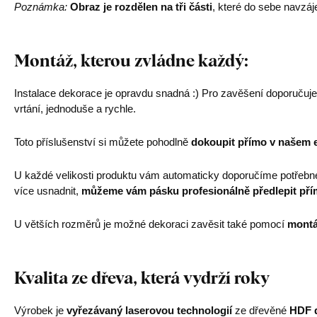
Poznámka:
Obraz je rozdělen na tři části
, které do sebe navzá
Montáž, kterou zvládne každý:
Instalace dekorace je opravdu snadná :) Pro zavěšení doporučuj
vrtání, jednoduše a rychle.
Toto příslušenství si můžete pohodlně
dokoupit přímo v našem 
U každé velikosti produktu vám automaticky doporučíme potřebn
více usnadnit,
můžeme vám pásku profesionálně předlepit pří
U větších rozměrů je možné dekoraci zavěsit také pomocí
montá
Kvalita ze dřeva, která vydrží roky
Výrobek je
vyřezávaný laserovou technologií
ze dřevěné
HDF d