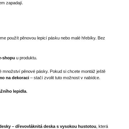
jem zapadají.
eme použít pěnovou lepicí pásku nebo malé hřebíky. Bez
e-shopu
u produktu.
é množství pěnové pásky. Pokud si chcete montáž ještě
mo na dekoraci
– stačí zvolit tuto možnost v nabídce.
žního lepidla
.
esky – dřevovláknitá deska s vysokou hustotou
, která