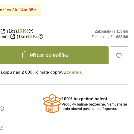
nčí za
3h
:
14m
:
34v
(1ks)
15 Kč
Zakoupilo již 113 lidí
epení
(1ks)
48 Kč
Zakoupilo již 1 683 lidí
Přidat do košíku
nákupu nad 2 600 Kč máte dopravu
zdarma
100% bezpečné balení
Produkty balíme bezpečně. Nemusíte se
proto obávat poškození přepravou.