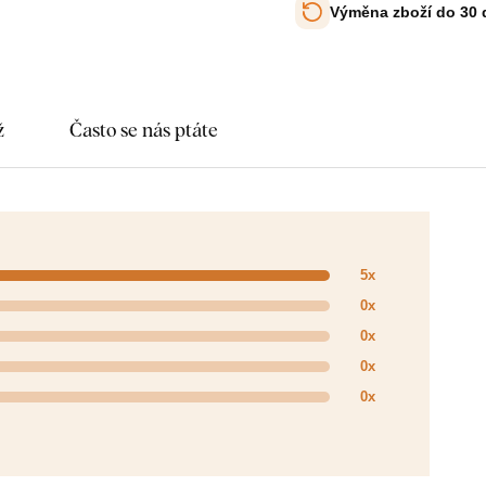
Výměna zboží do 30
ž
Často se nás ptáte
5x
0x
0x
0x
0x