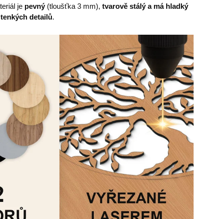
eriál je
pevný
(tloušťka 3 mm),
tvarově stálý a má hladký
 tenkých detailů
.