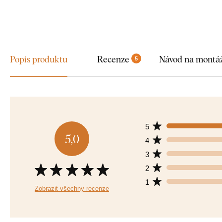
Popis produktu
Recenze
Návod na montá
5
5
5,0
4
3
2
1
Zobrazit všechny recenze