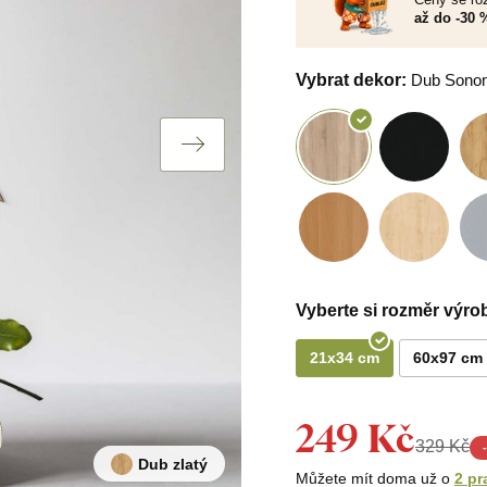
až do -30 
Vybrat dekor:
Dub Sono
Vyberte si rozměr výro
21x34 cm
60x97 cm
249 Kč
329 Kč
-
Dub zlatý
Můžete mít doma už o
2 pr