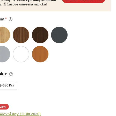
%.
⏳ Časově omezená nabídka!
ma
bku:
+680 Kč
25
%
acovní dny
(
11.08.2026
)