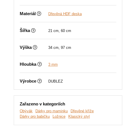
Materiál
Dřevěná HDF deska
Šířka
21 cm, 60 cm
Výška
34 cm, 97 cm
Hloubka
3 mm
Výrobce
DUBLEZ
Zařazeno v kategoriích
Obývák
Dárky pro maminku
Dřevěné kříže
Dárky pro babičku
Ložnice
Klasický styl