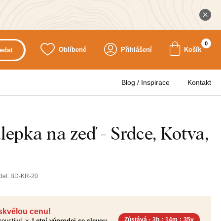
0
Oblíbené
Přihlášení
Košík
edat
Blog / Inspirace
Kontakt
epka na zeď - Srdce, Kotva,
del:
BD-KR-20
 skvělou cenu!
Zůstává -
3h
:
14m
:
34v
pustily! ☀️
Letní výprodej se slevou