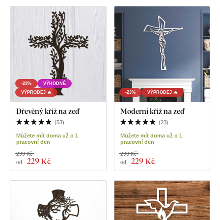
-23%
VÝHODNĚ
VÝPRODEJ 🔥
-23%
VÝPRODEJ 🔥
Dřevěný kříž na zeď
Moderní kříž na zeď
(
53
)
(
23
)
Můžete mít doma už o 1
Můžete mít doma už o 1
pracovní den
pracovní den
299 Kč
299 Kč
229 Kč
229 Kč
od
od