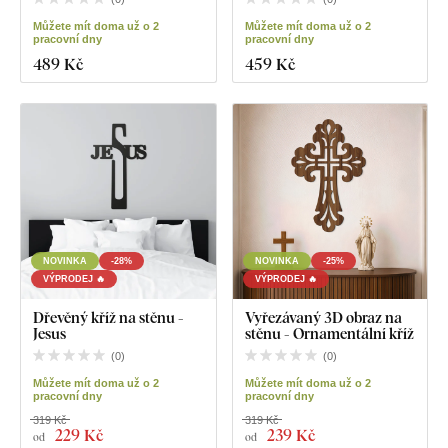
Můžete mít doma už o 2
Můžete mít doma už o 2
pracovní dny
pracovní dny
489 Kč
459 Kč
NOVINKA
-28%
NOVINKA
-25%
VÝPRODEJ 🔥
VÝPRODEJ 🔥
Dřevěný kříž na stěnu -
Vyřezávaný 3D obraz na
Jesus
stěnu - Ornamentální kříž
(
0
)
(
0
)
Můžete mít doma už o 2
Můžete mít doma už o 2
pracovní dny
pracovní dny
319 Kč
319 Kč
229 Kč
239 Kč
od
od