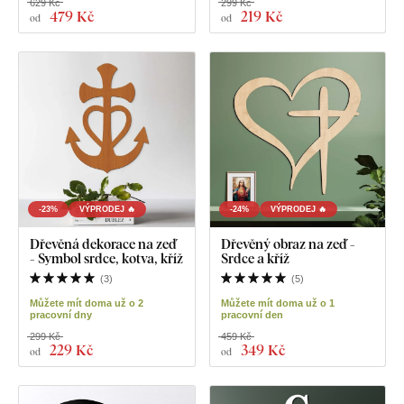
629 Kč
299 Kč
479 Kč
219 Kč
od
od
-23%
VÝPRODEJ 🔥
-24%
VÝPRODEJ 🔥
Dřevěná dekorace na zeď
Dřevěný obraz na zeď -
- Symbol srdce, kotva, kříž
Srdce a kříž
(
3
)
(
5
)
Můžete mít doma už o 2
Můžete mít doma už o 1
pracovní dny
pracovní den
299 Kč
459 Kč
229 Kč
349 Kč
od
od