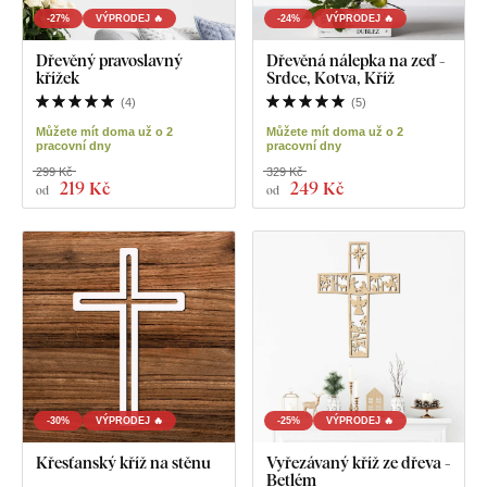
-27%
VÝPRODEJ 🔥
-24%
VÝPRODEJ 🔥
Dřevěný pravoslavný
Dřevěná nálepka na zeď -
křížek
Srdce, Kotva, Kříž
(
4
)
(
5
)
Můžete mít doma už o 2
Můžete mít doma už o 2
pracovní dny
pracovní dny
299 Kč
329 Kč
219 Kč
249 Kč
od
od
-30%
VÝPRODEJ 🔥
-25%
VÝPRODEJ 🔥
Křesťanský kříž na stěnu
Vyřezávaný kříž ze dřeva -
Betlém