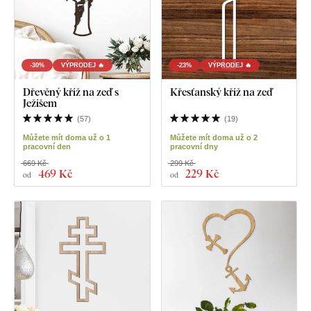
-30%
VÝPRODEJ 🔥
-23%
VÝPRODEJ 🔥
Dřevěný kříž na zeď s
Křesťanský kříž na zeď
Ježíšem
(
57
)
(
19
)
Můžete mít doma už o 1
Můžete mít doma už o 2
pracovní den
pracovní dny
669 Kč
299 Kč
469 Kč
229 Kč
od
od