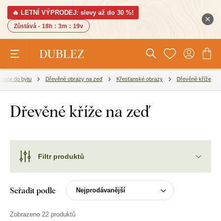
🔥 LETNÍ VÝPRODEJ: slevy až do 30 %!
Zůstává -
18h
:
3m
:
18v
race do bytu
Dřevěné obrazy na zeď
Křesťanské obrazy
Dřevěné kříže
Dřevěné kříže na zeď
Filtr produktů
Seřadit podle
Zobrazeno 22 produktů