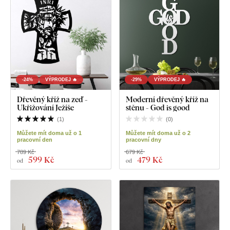
-24%
VÝPRODEJ 🔥
-29%
VÝPRODEJ 🔥
Dřevěný kříž na zeď -
Moderní dřevěný kříž na
Ukřižování Ježíše
stěnu - God is good
(
1
)
(
0
)
Můžete mít doma už o 1
Můžete mít doma už o 2
pracovní den
pracovní dny
789 Kč
679 Kč
599 Kč
479 Kč
od
od