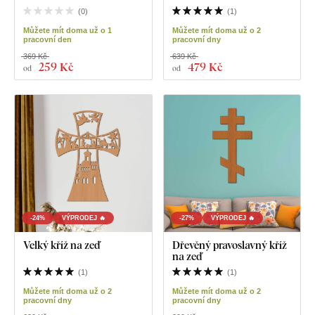
(
0
)
(
1
)
Můžete mít doma už o 1
Můžete mít doma už o 2
pracovní den
pracovní dny
369 Kč
639 Kč
259 Kč
479 Kč
od
od
-24%
VÝPRODEJ 🔥
-27%
VÝPRODEJ 🔥
Velký kříž na zeď
Dřevěný pravoslavný kříž
na zeď
(
1
)
(
1
)
Můžete mít doma už o 2
Můžete mít doma už o 2
pracovní dny
pracovní dny