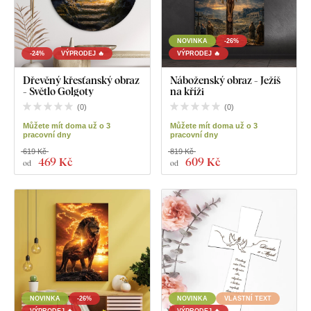
NOVINKA
-26%
-24%
VÝPRODEJ 🔥
VÝPRODEJ 🔥
Dřevěný křesťanský obraz
Náboženský obraz - Ježíš
- Světlo Golgoty
na kříži
(
0
)
(
0
)
Můžete mít doma už o 3
Můžete mít doma už o 3
pracovní dny
pracovní dny
619 Kč
819 Kč
469 Kč
609 Kč
od
od
NOVINKA
-26%
NOVINKA
VLASTNÍ TEXT
VÝPRODEJ 🔥
VÝPRODEJ 🔥