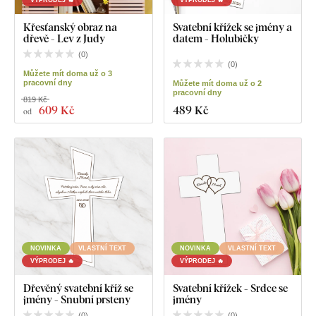
Křesťanský obraz na
Svatební křížek se jmény a
dřevě - Lev z Judy
datem - Holubičky
(
0
)
(
0
)
Můžete mít doma už o 3
pracovní dny
Můžete mít doma už o 2
pracovní dny
819 Kč
609 Kč
489 Kč
od
NOVINKA
VLASTNÍ TEXT
NOVINKA
VLASTNÍ TEXT
VÝPRODEJ 🔥
VÝPRODEJ 🔥
Dřevěný svatební kříž se
Svatební křížek - Srdce se
jmény - Snubní prsteny
jmény
(
0
)
(
0
)