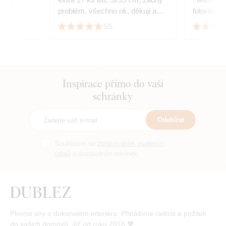
problém, všechno ok, děkuji a
fotoráme
srdečně doporučuji.
dokonale 
5/5
👏
Inspirace přímo do vaší
schránky
Odebírat
Souhlasím se
zpracováním osobních
údajů
a dostáváním novinek.
Plníme sny o dokonalém interiéru. Přinášíme radost a požitek
do vašich domovů. Již od roku 2018 🧡