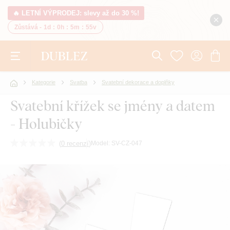
🔥 LETNÍ VÝPRODEJ: slevy až do 30 %!
Zůstává -
1d
:
0h
:
5m
:
54v
Kategorie
Svatba
Svatební dekorace a doplňky
Svatební křížek se jmény a datem
- Holubičky
(
0 recenzí
)
Model:
SV-CZ-047