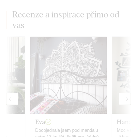
Recenze a inspirace přímo od
vás
Eva
Hana K
Doobjednala jsem pod mandalu
Moc vám d
árky.
extra 17 ks lišt, 5x95 cm, žádný
. Mam vel