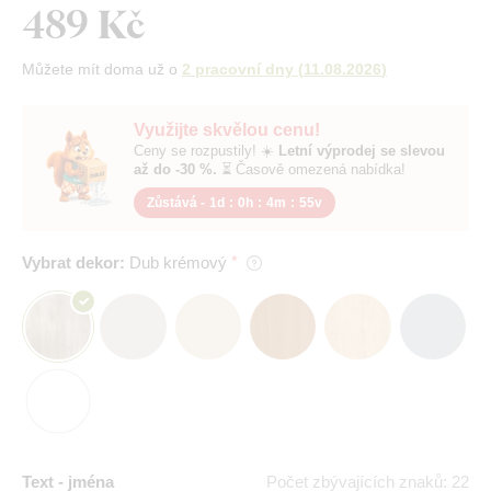
489 Kč
Můžete mít doma už o
2 pracovní dny
(
11.08.2026
)
Využijte skvělou cenu!
Ceny se rozpustily! ☀️
Letní výprodej se slevou
až do -30 %.
⏳ Časově omezená nabídka!
Zůstává -
1d
:
0h
:
4m
:
54v
Vybrat dekor:
Dub krémový
Text - jména
Počet zbývajících znaků: 22