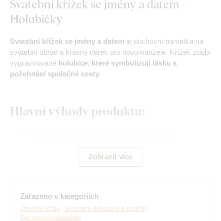
Svatební křížek se jmény a datem -
Holubičky
Svatební křížek se jmény a datem
je duchovní památka na
svatební obřad a krásný dárek pro novomanžele. Křížek zdobí
vygravírované
holubice, které symbolizují lásku a
požehnání společné cesty.
Hlavní výhody produktu:
Originální svatební křížek se jmény a datem
Vhodný jako duchovní památka na svatební obřad
Zobrazit více
Jemný motiv holubic jako symbol lásky a požehnání
Osobní dárek pro novomanžele
Zařazeno v kategoriích
Personalizace jmen a data svatby
Dřevěné kříže
Svatební dekorace a doplňky
Dar pro novomanžele