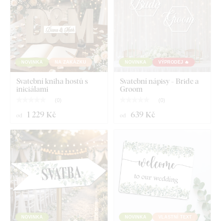
NOVINKA
NA ZAKÁZKU
NOVINKA
VÝPRODEJ 🔥
Svatební kniha hostů s
Svatební nápisy - Bride a
iniciálami
Groom
(
0
)
(
0
)
1 229 Kč
639 Kč
od
od
NOVINKA
NOVINKA
VLASTNÍ TEXT