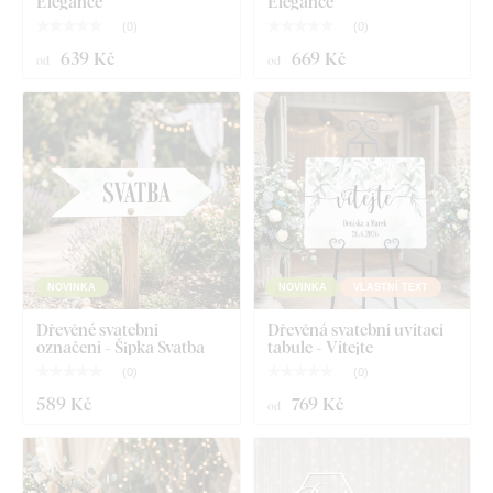
Elegance
Elegance
(
0
)
(
0
)
639 Kč
669 Kč
od
od
NOVINKA
NOVINKA
VLASTNÍ TEXT
Dřevěné svatební
Dřevěná svatební uvítací
označení - Šipka Svatba
tabule - Vítejte
(
0
)
(
0
)
589 Kč
769 Kč
od