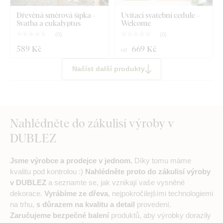
Dřevěná směrová šipka -
Uvítací svatební cedule -
Svatba a eukalyptus
Welcome
(
0
)
(
0
)
589 Kč
669 Kč
od
Načíst další produkty
Nahlédněte do zákulisí výroby v
DUBLEZ
Jsme výrobce a prodejce v jednom.
Díky tomu máme
kvalitu pod kontrolou :)
Nahlédněte proto do zákulisí výroby
v DUBLEZ
a seznamte se, jak vznikají vaše vysněné
dekorace.
Vyrábíme ze dřeva
, nejpokročilejšími technologiemi
na trhu,
s důrazem na kvalitu a detail
provedení.
Zaručujeme bezpečné balení
produktů, aby výrobky dorazily