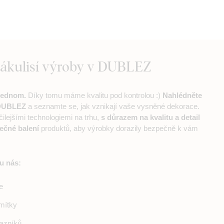
zákulisí výroby v DUBLEZ
jednom.
Díky tomu máme kvalitu pod kontrolou :)
Nahlédněte
 DUBLEZ
a seznamte se, jak vznikají vaše vysněné dekorace.
čilejšími technologiemi na trhu,
s důrazem na kvalitu a detail
ečné balení
produktů, aby výrobky dorazily bezpečně k vám
 u nás:
e
mítky
azníků