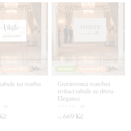
VLASTNÍ TEXT
NOVINKA
VLASTNÍ TEXT
 tabule na svatbu
Gravírovaná svatební
uvítací tabule ze dřeva -
Elegance
(
0
)
(
0
)
Kč
669 Kč
od