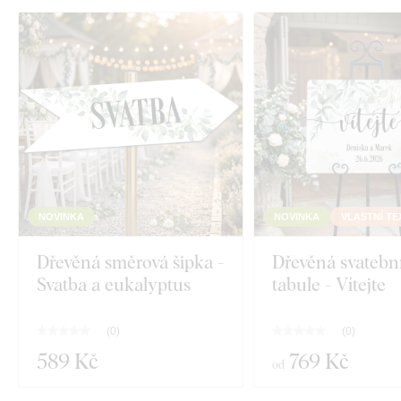
NOVINKA
NOVINKA
VLASTNÍ TE
Dřevěná směrová šipka -
Dřevěná svatební
Svatba a eukalyptus
tabule - Vítejte
(
0
)
(
0
)
589 Kč
769 Kč
od