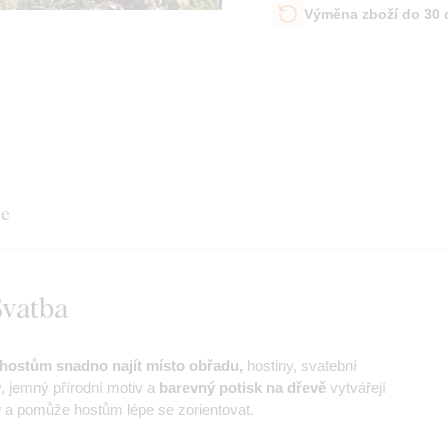
Výměna zboží do 30
te
Svatba
ostům snadno najít místo obřadu,
hostiny, svatební
, jemný přírodní motiv a
barevný potisk na dřevě
vytvářejí
y
a pomůže hostům lépe se zorientovat.