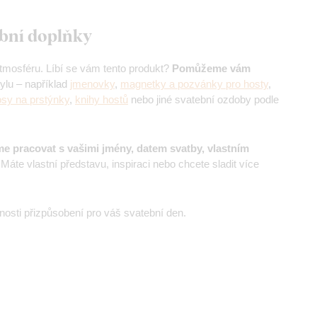
tební doplňky
 atmosféru. Líbí se vám tento produkt?
Pomůžeme vám
lu – například
jmenovky
,
magnetky a pozvánky pro hosty
,
sy na prstýnky
,
knihy hostů
nebo jiné svatební ozdoby podle
e pracovat s vašimi jmény, datem svatby, vlastním
áte vlastní představu, inspiraci nebo chcete sladit více
nosti přizpůsobení pro váš svatební den.