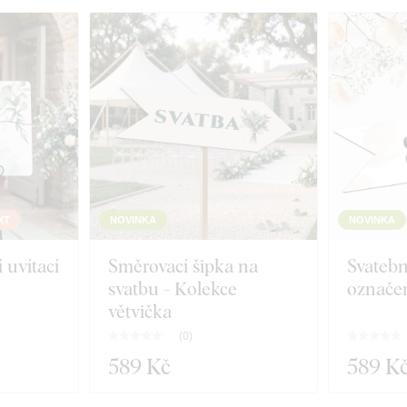
XT
NOVINKA
NOVINKA
 uvítací
Směrovací šipka na
Svatebn
svatbu - Kolekce
označen
větvička
(
0
)
589 Kč
589 K