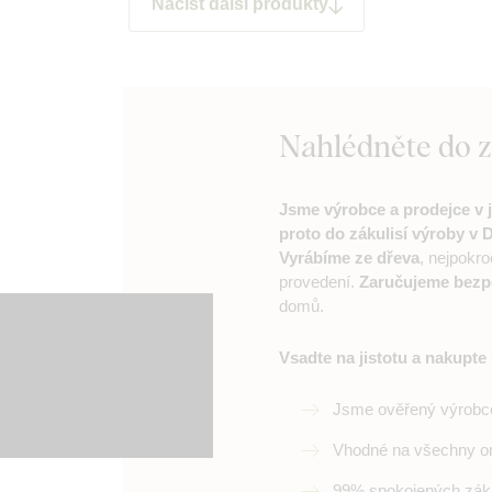
Načíst další produkty
Nahlédněte do 
Jsme výrobce a prodejce v 
proto do zákulisí výroby v
Vyrábíme ze dřeva
, nejpokro
provedení.
Zaručujeme bezp
domů.
Vsadte na jistotu a nakupte
Jsme ověřený výrobc
Vhodné na všechny o
99% spokojených zák