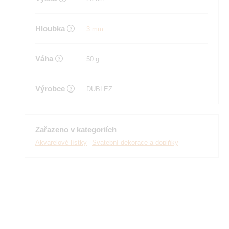
Hloubka
3 mm
Váha
50 g
Výrobce
DUBLEZ
Zařazeno v kategoriích
Akvarelové lístky
Svatební dekorace a doplňky