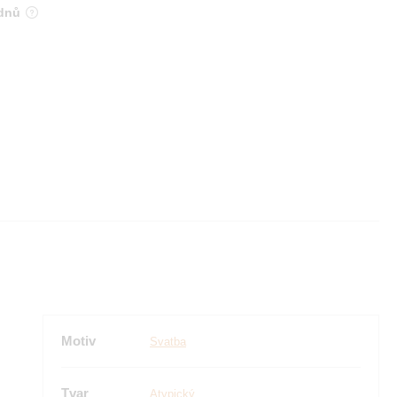
 dnů
Motiv
Svatba
Tvar
Atypický