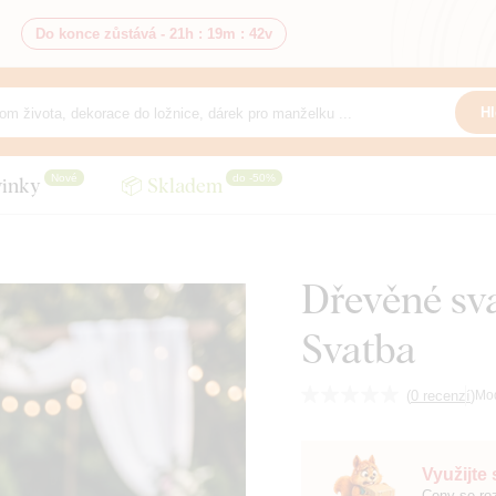
Do konce zůstává -
21h
:
19m
:
41v
Hl
Nové
do -50%
inky
📦 Skladem
Dřevěné sva
Svatba
(
0 recenzí
)
Mo
Využijte
Ceny se roz