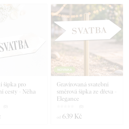
NOVINKA
í šipka pro
Gravírovaná svatební
í cesty - Něha
směrová šipka ze dřeva -
Elegance
(
0
)
(
0
)
č
639 Kč
od