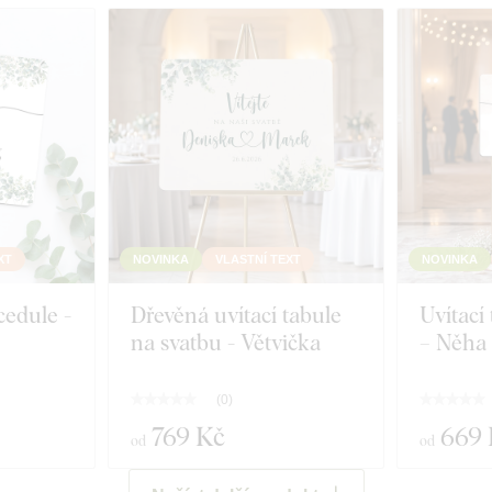
XT
NOVINKA
VLASTNÍ TEXT
NOVINKA
cedule -
Dřevěná uvítací tabule
Uvítací
na svatbu - Větvička
– Něha
(
0
)
769 Kč
669 
od
od