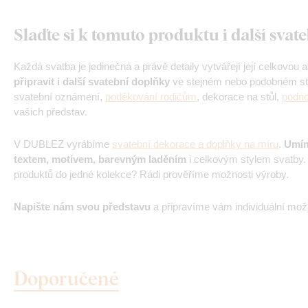
Slaďte si k tomuto produktu i další sva
Každá svatba je jedinečná a právě detaily vytvářejí její celkovou
připravit i další svatební doplňky
ve stejném nebo podobném sty
svatební oznámení,
poděkování rodičům
, dekorace na stůl,
podno
vašich představ.
V DUBLEZ vyrábíme
svatební dekorace a doplňky na míru
.
Umím
textem, motivem, barevným laděním
i celkovým stylem svatby. M
produktů do jedné kolekce? Rádi prověříme možnosti výroby.
Napište nám svou představu
a připravíme vám individuální mož
Doporučené