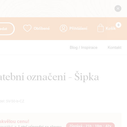
0
Oblíbené
Přihlášení
Košík
edat
Blog / Inspirace
Kontakt
tební označení - Šipka
del:
SV-50-b-CZ
 skvělou cenu!
Zůstává -
21h
:
18m
:
40v
pustily! ☀️
Letní výprodej se slevou