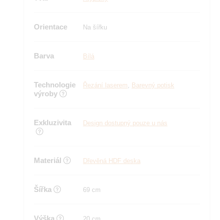
Orientace
Na šířku
Barva
Bílá
Technologie
Řezání laserem
,
Barevný potisk
výroby
Exkluzivita
Design dostupný pouze u nás
Materiál
Dřevěná HDF deska
Šířka
69 cm
Výška
20 cm