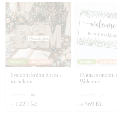
NOVINKA
NA ZAKÁZKU
NOVINKA
VLASTNÍ TE
Svatební kniha hostů s
Uvítací svatební 
iniciálami
Welcome
(
0
)
(
0
)
1 229 Kč
669 Kč
od
od