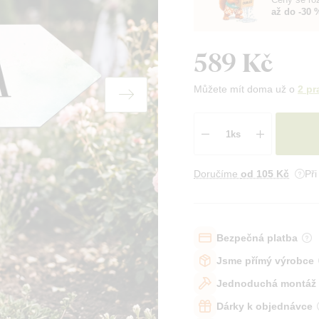
až do -30 
589 Kč
Můžete mít doma už o
2 pr
Doručíme
od 105 Kč
Př
Bezpečná platba
Jsme přímý výrobce
Jednoduchá montáž
Dárky k objednávce