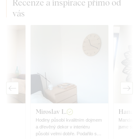
Recenze a inspirace přímo od
vás
Miroslav L.
Hana 
Hodiny působí kvalitním dojmem
Mandala j
a dřevěný dekor v interiéru
jsme spok
působí velmi dobře. Podařilo se