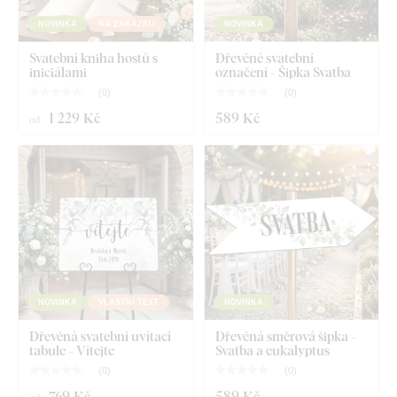
NOVINKA
NA ZAKÁZKU
NOVINKA
Svatební kniha hostů s
Dřevěné svatební
iniciálami
označení - Šipka Svatba
(
0
)
(
0
)
1 229 Kč
589 Kč
od
NOVINKA
VLASTNÍ TEXT
NOVINKA
Dřevěná svatební uvítací
Dřevěná směrová šipka -
tabule - Vítejte
Svatba a eukalyptus
(
0
)
(
0
)
769 Kč
589 Kč