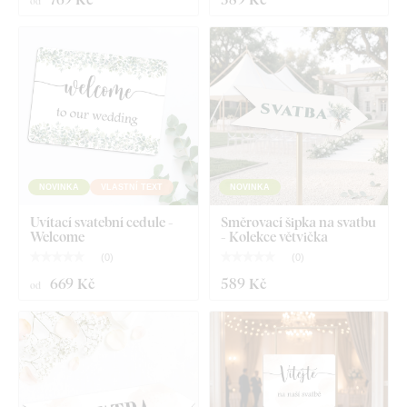
od
NOVINKA
VLASTNÍ TEXT
NOVINKA
Uvítací svatební cedule -
Směrovací šipka na svatbu
Welcome
- Kolekce větvička
(
0
)
(
0
)
669 Kč
589 Kč
od