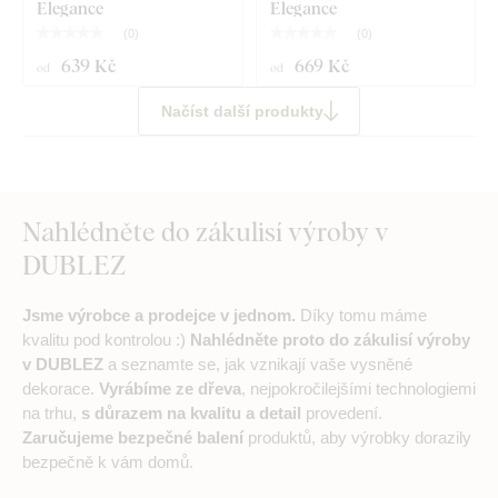
Elegance
Elegance
(
0
)
(
0
)
639 Kč
669 Kč
od
od
Načíst další produkty
Nahlédněte do zákulisí výroby v
DUBLEZ
Jsme výrobce a prodejce v jednom.
Díky tomu máme
kvalitu pod kontrolou :)
Nahlédněte proto do zákulisí výroby
v DUBLEZ
a seznamte se, jak vznikají vaše vysněné
dekorace.
Vyrábíme ze dřeva
, nejpokročilejšími technologiemi
na trhu,
s důrazem na kvalitu a detail
provedení.
Zaručujeme bezpečné balení
produktů, aby výrobky dorazily
bezpečně k vám domů.