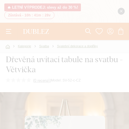
🔥 LETNÍ VÝPRODEJ: slevy až do 30 %!
Zůstává -
10h
:
41m
:
28v
Kategorie
Svatba
Svatební dekorace a doplňky
Dřevěná uvítací tabule na svatbu -
Větvička
(
0 recenzí
)
Model:
SV-52-c-CZ