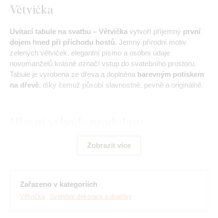
Větvička
Uvítací tabule na svatbu – Větvička
vytvoří příjemný
první
dojem hned při příchodu hostů.
Jemný přírodní motiv
zelených větviček, elegantní písmo a osobní údaje
novomanželů krásně označí vstup do svatebního prostoru.
Tabule je vyrobena ze dřeva a doplněna
barevným potiskem
na dřevě
, díky čemuž působí slavnostně, pevně a originálně.
Hlavní výhody produktu:
Uvítací tabule na svatbu se jmény novomanželů
Zobrazit více
Možnost upravit všechny texty podle vašich představ
Jemný motiv větviček vhodný k přírodní i elegantní
Zařazeno v kategoriích
výzdobě
Větvička
Svatební dekorace a doplňky
Vhodná ke vstupu do sálu, na stojan nebo do