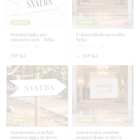
NOVINKA
NOVINKA
VLASTNÍ TEXT
Svatební šipka pro
Uvítací tabule na svatbu –
označení cesty - Něha
Něha
(
0
)
(
0
)
589 Kč
669 Kč
od
NOVINKA
NOVINKA
VLASTNÍ TEXT
Gravírovaná svatební
Gravírovaná svatební
směrová šipka ze dřeva -
uvítací tabule ze dřeva -