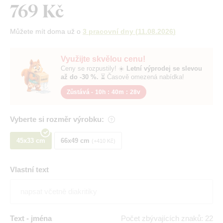
769 Kč
Můžete mít doma už o
3 pracovní dny
(
11.08.2026
)
Využijte skvělou cenu!
Ceny se rozpustily! ☀️
Letní výprodej se slevou
až do -30 %.
⏳ Časově omezená nabídka!
Zůstává -
10h
:
40m
:
27v
Vyberte si rozměr výrobku:
45x33 cm
66x49 cm
+410 Kč
Vlastní text
Text - jména
Počet zbývajících znaků: 22