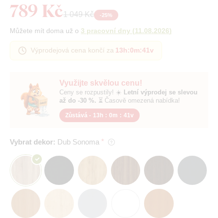
789 Kč
1 049 Kč
-
25
%
Můžete mít doma už o
3 pracovní dny
(
11.08.2026
)
Výprodejová cena končí za
13h
:
0m
:
40v
Využijte skvělou cenu!
Ceny se rozpustily! ☀️
Letní výprodej se slevou
až do -30 %.
⏳ Časově omezená nabídka!
Zůstává -
13h
:
0m
:
40v
Vybrat dekor:
Dub Sonoma