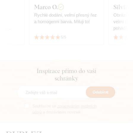
Marco O.
Silvia
,
Rychlé dodání, velmi přesný řez
Obrázky 
ně
a homogenní barva. Miluji to!
velmi potě
čitě
pohádka.
5/5
Inspirace přímo do vaší
schránky
Odebírat
Souhlasím se
zpracováním osobních
údajů
a dostáváním novinek.