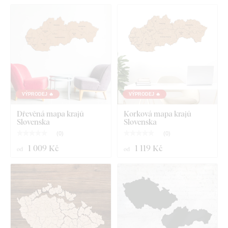
VÝPRODEJ 🔥
VÝPRODEJ 🔥
Dřevěná mapa krajů
Korková mapa krajů
Slovenska
Slovenska
(
0
)
(
0
)
1 009 Kč
1 119 Kč
od
od