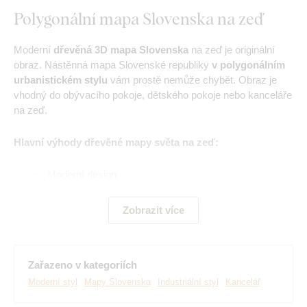
Polygonální mapa Slovenska na zeď
Moderní
dřevěná 3D mapa Slovenska
na zeď je originální
obraz. Nástěnná mapa Slovenské republiky
v polygonálním
urbanistickém stylu
vám prostě nemůže chybět. Obraz je
vhodný do obývacího pokoje, dětského pokoje nebo kanceláře
na zeď.
Hlavní výhody dřevěné mapy světa na zeď:
Moderní design
Detailně zpracovaná mapa Slovenska
Zobrazit více
3 mm hrubý materiál
Ideální dárek
Zařazeno v kategoriích
Jednoduchá montáž na zeď
Moderní styl
Mapy Slovenska
Industriální styl
Kancelář