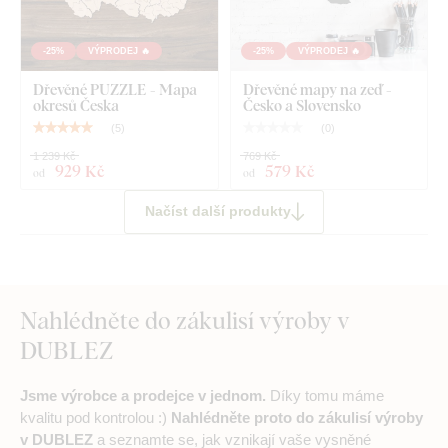
-25%
VÝPRODEJ 🔥
-25%
VÝPRODEJ 🔥
Dřevěné PUZZLE - Mapa
Dřevěné mapy na zeď -
okresů Česka
Česko a Slovensko
(
5
)
(
0
)
1 239 Kč
769 Kč
929 Kč
579 Kč
od
od
Načíst další produkty
Nahlédněte do zákulisí výroby v
DUBLEZ
Jsme výrobce a prodejce v jednom.
Díky tomu máme
kvalitu pod kontrolou :)
Nahlédněte proto do zákulisí výroby
v DUBLEZ
a seznamte se, jak vznikají vaše vysněné