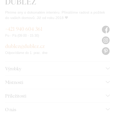
Plníme sny o dokonalém interiéru. Přinášíme radost a požitek
do vašich domovů. Již od roku 2018 🧡
+421 940 604 361
Po - Pá (09:00 - 15:30)
dublez@dublez.cz
Odpovídáme do 1. prac. dne
Výrobky
Místnosti
Příležitosti
O nás