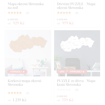
Co najdete v balení?
Mapa okresů Slovenska
Dřevěné PUZZLE - Mapa
na zeď
okresů Slovenska
Mapa Slovenska v polygonálním stylu
(
2
)
(
9
)
1 239 Kč
1 299 Kč
929 Kč
979 Kč
od
od
VÝPRODEJ 🔥
-25%
VÝPRODEJ 🔥
Korková mapa okresů
PUZZLE ze dřeva - Mapa
Slovenska
krajů Slovenska
(
0
)
(
2
)
1 009 Kč
1 239 Kč
759 Kč
od
od