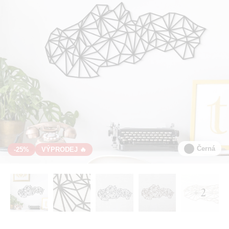
Černá
-25%
VÝPRODEJ 🔥
+ 2