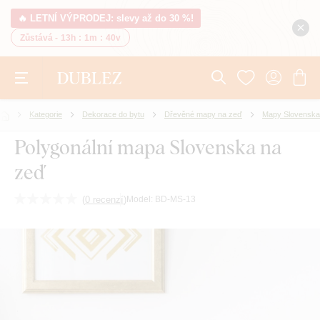
🔥 LETNÍ VÝPRODEJ: slevy až do 30 %!
Zůstává -
13h
:
1m
:
39v
Kategorie
Dekorace do bytu
Dřevěné mapy na zeď
Mapy Slovenska
Polygonální mapa Slovenska na
zeď
(
0 recenzí
)
Model:
BD-MS-13