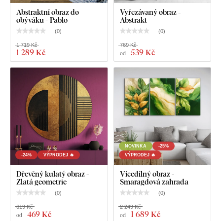
Abstraktní obraz do
Vyřezávaný obraz -
obýváku - Pablo
Abstrakt
(
0
)
(
0
)
1 719 Kč
769 Kč
1 289 Kč
539 Kč
od
NOVINKA
-25%
-24%
VÝPRODEJ 🔥
VÝPRODEJ 🔥
Dřevěný kulatý obraz -
Vícedílný obraz -
Zlatá geometrie
Smaragdová zahrada
(
0
)
(
0
)
619 Kč
2 249 Kč
469 Kč
1 689 Kč
od
od