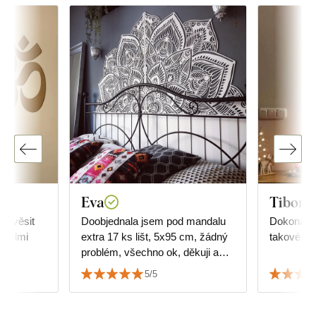
Eva
Tibor R
 pověsit
Doobjednala jsem pod mandalu
Dokonalé,
 Velmi
extra 17 ks lišt, 5x95 cm, žádný
takové, ja
problém, všechno ok, děkuji a
srdečně doporučuji.
5/5