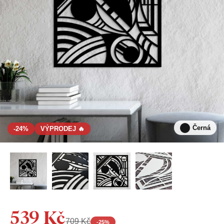
Černá
-24%
VÝPRODEJ 🔥
539 Kč
709 Kč
-
25
%