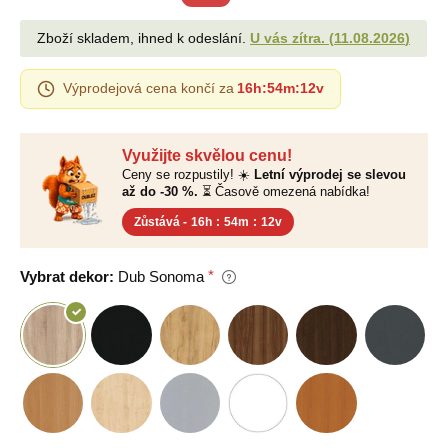
Zboží skladem, ihned k odeslání.
U vás zítra.
(
11.08.2026
)
Výprodejová cena končí za
16h
:
54m
:
11v
Využijte skvělou cenu!
Ceny se rozpustily! ☀️
Letní výprodej se slevou
až do -30 %.
⏳ Časově omezená nabídka!
Zůstává -
16h
:
54m
:
11v
Vybrat dekor:
Dub Sonoma