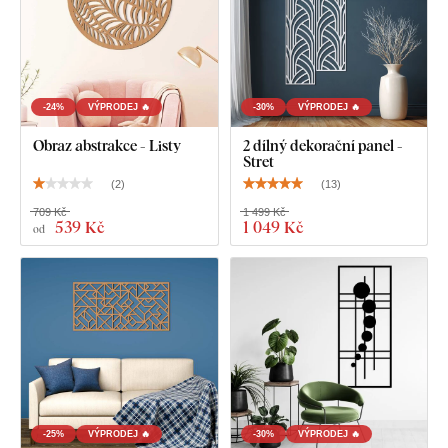
Co najdete v balení?
Abstraktní obraz na stěnu - Geometric
-24%
VÝPRODEJ 🔥
-30%
VÝPRODEJ 🔥
Obraz abstrakce - Listy
2 dílný dekorační panel -
Stret
(
2
)
(
13
)
709 Kč
1 499 Kč
539 Kč
1 049 Kč
od
-25%
VÝPRODEJ 🔥
-30%
VÝPRODEJ 🔥