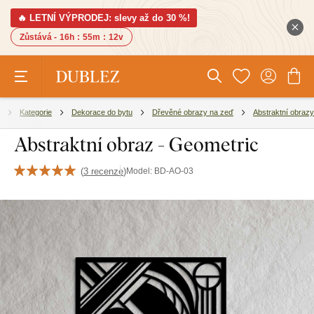
🔥 LETNÍ VÝPRODEJ: slevy až do 30 %!
Zůstává -
16h
:
55m
:
10v
Kategorie
Dekorace do bytu
Dřevěné obrazy na zeď
Abstraktní obrazy
Abstraktní obraz - Geometric
(
3 recenze
)
Model:
BD-AO-03