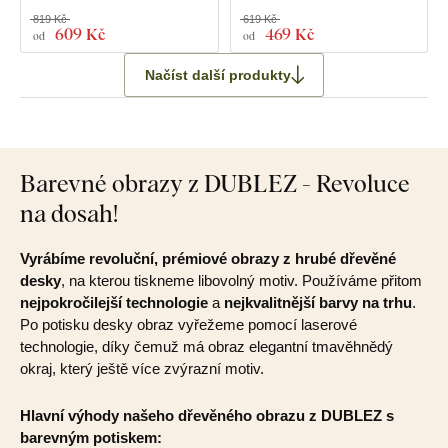
819 Kč
619 Kč
609 Kč
469 Kč
od
od
Načíst další produkty
Barevné obrazy z DUBLEZ - Revoluce
na dosah!
Vyrábíme revoluční, prémiové obrazy z hrubé dřevěné
desky
, na kterou tiskneme libovolný motiv. Používáme přitom
nejpokročilejší technologie
a
nejkvalitnější barvy na trhu
.
Po potisku desky obraz vyřežeme pomocí laserové
technologie, díky čemuž má obraz elegantní tmavěhnědý
okraj, který ještě více zvýrazní motiv.
Hlavní výhody našeho dřevěného obrazu z DUBLEZ s
barevným potiskem: