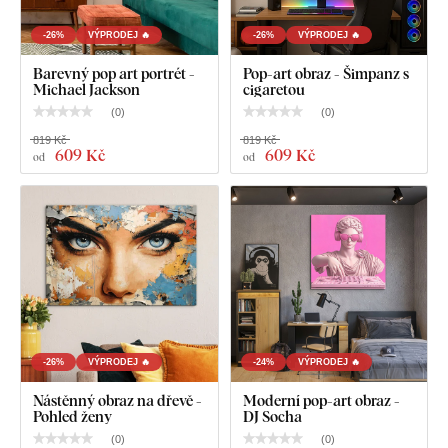
-26%
VÝPRODEJ 🔥
-26%
VÝPRODEJ 🔥
Barevný pop art portrét -
Pop-art obraz - Šimpanz s
Michael Jackson
cigaretou
(
0
)
(
0
)
819 Kč
819 Kč
609 Kč
609 Kč
od
od
-26%
VÝPRODEJ 🔥
-24%
VÝPRODEJ 🔥
Nástěnný obraz na dřevě -
Moderní pop-art obraz -
Pohled ženy
DJ Socha
(
0
)
(
0
)