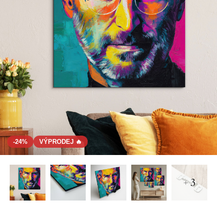
-24%
VÝPRODEJ 🔥
+ 3