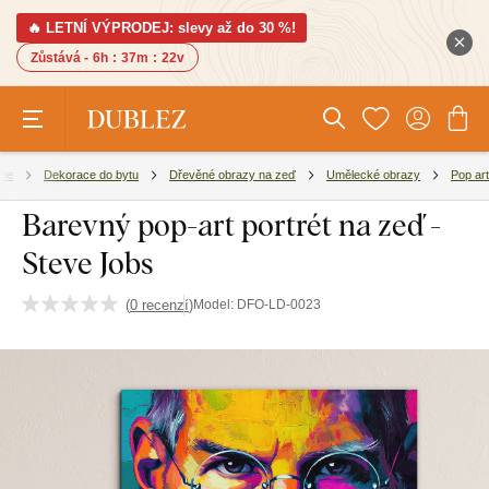
🔥 LETNÍ VÝPRODEJ: slevy až do 30 %!
Zůstává -
6h
:
37m
:
22v
rie
Dekorace do bytu
Dřevěné obrazy na zeď
Umělecké obrazy
Pop art
Barevný pop-art portrét na zeď -
Steve Jobs
(
0 recenzí
)
Model:
DFO-LD-0023