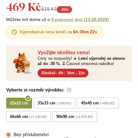
469 Kč
619 Kč
-
25
%
Můžete mít doma už o
4 pracovní dny
(
13.08.2026
)
Výprodejová cena končí za
6h
:
36m
:
21v
Využijte skvělou cenu!
Ceny se rozpustily! ☀️
Letní výprodej se slevou
až do -30 %.
⏳ Časově omezená nabídka!
Zůstává -
6h
:
36m
:
21v
Vyberte si rozměr výrobku:
22x22 cm
33x33 cm
45x45 cm
+280 Kč
+600 Kč
66x66 cm
90x90 cm
+1 100 Kč
+1 870 Kč
Bez příslušenství