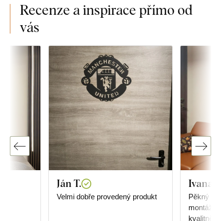
Recenze a inspirace přímo od
vás
Ján T.
Ivana
.
Velmi dobře provedený produkt
Pěkný dop
montáž, p
kvalitně z