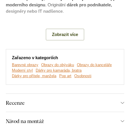
moderního designu
. Originální
dárek pro podnikatele,
designéry nebo IT nadšence
.
Význam obrazu:
Steve Jobs je symbolem odvahy myslet
jinak, prolomit limity a spojovat technologii s uměním.
Zobrazit více
Zařazeno v kategoriích
Barevné obrazy
Obrazy do obýváku
Obrazy do kanceláře
Moderní styl
Dárky pro kamaráda, bratra
Dárky pro přítele, manžela
Pop art
Osobnosti
Recenze
Vyrábíme prémiové obrazy DUBLEZ tištěné na dřevěné
Návod na montáž
desce.
Používáme přitom
nejmodernější technologie
a
nejkvalitnější barvy na trhu
. Motiv tiskneme přímo na desku