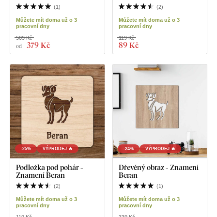
(
1
)
(
2
)
Můžete mít doma už o 3
Můžete mít doma už o 3
pracovní dny
pracovní dny
509 Kč
119 Kč
379 Kč
89 Kč
od
-25%
VÝPRODEJ 🔥
-24%
VÝPRODEJ 🔥
Podložka pod pohár -
Dřevěný obraz - Znamení
Znamení Beran
Beran
(
2
)
(
1
)
Můžete mít doma už o 3
Můžete mít doma už o 3
pracovní dny
pracovní dny