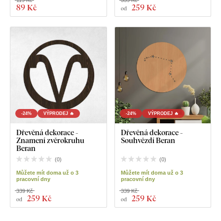
119 Kč
339 Kč
89 Kč
259 Kč
od
-24%
VÝPRODEJ 🔥
-24%
VÝPRODEJ 🔥
Dřevěná dekorace -
Dřevěná dekorace -
Znamení zvěrokruhu
Souhvězdí Beran
Beran
(
0
)
(
0
)
Můžete mít doma už o 3
Můžete mít doma už o 3
pracovní dny
pracovní dny
339 Kč
339 Kč
259 Kč
259 Kč
od
od