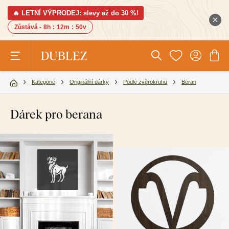
🔥 LETNÍ VÝPRODEJ: slevy až do 30 %!
Zůstává -
8h
:
12m
:
49v
Kategorie
Originální dárky
Podle zvěrokruhu
Beran
Dárek pro berana