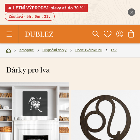
🔥 LETNÍ VÝPRODEJ: slevy až do 30 %!
Zůstává -
5h
:
6m
:
30v
Kategorie
Originální dárky
Podle zvěrokruhu
Lev
Dárky pro lva