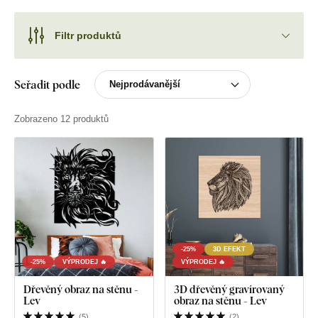
Filtr produktů
Seřadit podle
Zobrazeno 12 produktů
-25%
3D EFEKT
-25%
VÝPRODEJ 🔥
VÝPRODEJ 🔥
Dřevěný obraz na stěnu -
3D dřevěný gravírovaný
Lev
obraz na stěnu - Lev
(
5
)
(
2
)