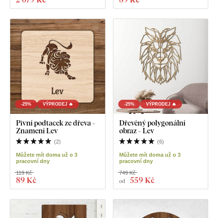
-25%
VÝPRODEJ 🔥
-25%
VÝPRODEJ 🔥
Pivní podtacek ze dřeva -
Dřevěný polygonální
Znamení Lev
obraz - Lev
(
2
)
(
6
)
Můžete mít doma už o 3
Můžete mít doma už o 3
pracovní dny
pracovní dny
119 Kč
749 Kč
89 Kč
559 Kč
od