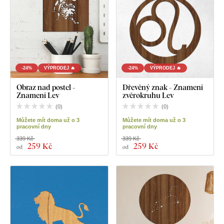
-24%
VÝPRODEJ 🔥
-24%
VÝPRODEJ 🔥
Obraz nad postel -
Dřevěný znak - Znamení
Znamení Lev
zvěrokruhu Lev
(
0
)
(
0
)
Můžete mít doma už o 3
Můžete mít doma už o 3
pracovní dny
pracovní dny
339 Kč
339 Kč
259 Kč
259 Kč
od
od