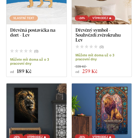
VLASTNÍ TEXT
-24%
VÝPRODEJ 🔥
Dřevěná postavička na
Dřevěný symbol -
dort - Lev
Souhvězdí zvěrokruhu
Lev
(
0
)
(
0
)
Můžete mít doma už o 3
pracovní dny
Můžete mít doma už o 3
pracovní dny
339 Kč
189 Kč
259 Kč
od
od
-26%
VÝPRODEJ 🔥
-26%
VÝPRODEJ 🔥