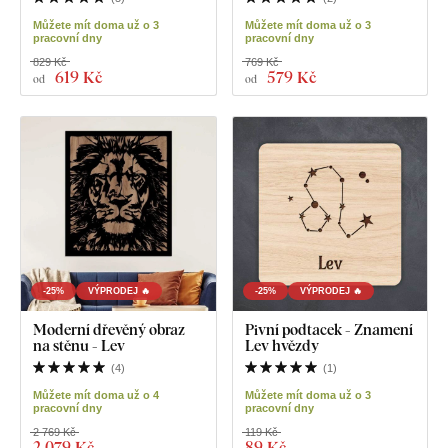
Můžete mít doma už o 3
Můžete mít doma už o 3
pracovní dny
pracovní dny
829 Kč
769 Kč
619 Kč
579 Kč
od
od
-25%
VÝPRODEJ 🔥
-25%
VÝPRODEJ 🔥
Moderní dřevěný obraz
Pivní podtacek - Znamení
na stěnu - Lev
Lev hvězdy
(
4
)
(
1
)
Můžete mít doma už o 4
Můžete mít doma už o 3
pracovní dny
pracovní dny
2 769 Kč
119 Kč
2 079 Kč
89 Kč