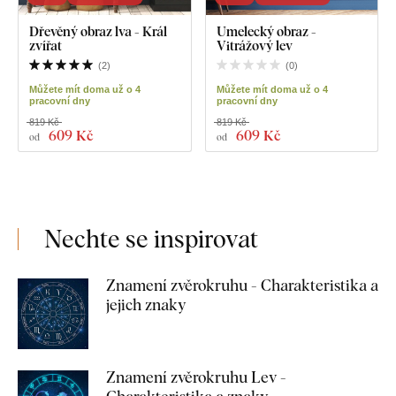
Dřevěný obraz lva - Král
Umelecký obraz -
zvířat
Vitrážový lev
(
2
)
(
0
)
Můžete mít doma už o 4
Můžete mít doma už o 4
pracovní dny
pracovní dny
819 Kč
819 Kč
609 Kč
609 Kč
od
od
Nechte se inspirovat
Znamení zvěrokruhu - Charakteristika a
jejich znaky
Znamení zvěrokruhu Lev -