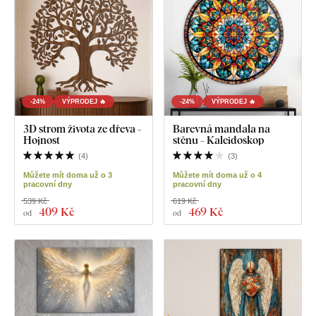
-24%
VÝPRODEJ 🔥
-24%
VÝPRODEJ 🔥
3D strom života ze dřeva -
Barevná mandala na
Hojnost
stěnu - Kaleidoskop
(
4
)
(
3
)
Můžete mít doma už o 3
Můžete mít doma už o 4
pracovní dny
pracovní dny
539 Kč
619 Kč
409 Kč
469 Kč
od
od