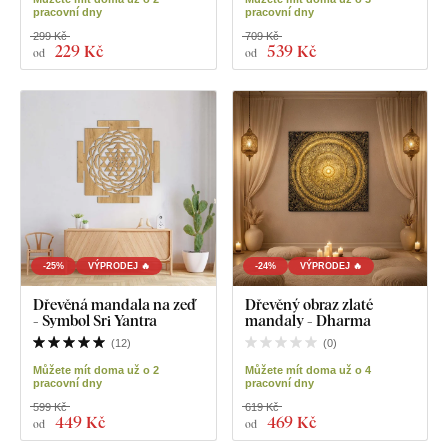
pracovní dny
pracovní dny
299 Kč
709 Kč
229 Kč
539 Kč
od
od
-25%
VÝPRODEJ 🔥
-24%
VÝPRODEJ 🔥
Dřevěná mandala na zeď
Dřevěný obraz zlaté
- Symbol Sri Yantra
mandaly - Dharma
(
12
)
(
0
)
Můžete mít doma už o 2
Můžete mít doma už o 4
pracovní dny
pracovní dny
599 Kč
619 Kč
449 Kč
469 Kč
od
od