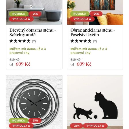
NOVINKA
-26%
NOVINKA
-26%
VÝPRODEJ 🔥
VÝPRODEJ 🔥
Dřevěný obraz na stěnu -
Obraz anděla na stěnu -
Světelný anděl
Poselství květin
(
2
)
(
2
)
Můžete mít doma už o 4
Můžete mít doma už o 4
pracovní dny
pracovní dny
819 Kč
819 Kč
609 Kč
609 Kč
od
od
NOVINKA
-25%
VÝPRODEJ 🔥
-25%
VÝPRODEJ 🔥