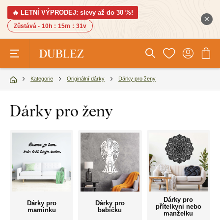
🔥 LETNÍ VÝPRODEJ: slevy až do 30 %!
Zůstává -
10h
:
15m
:
30v
Kategorie
Originální dárky
Dárky pro ženy
Dárky pro ženy
Dárky pro
Dárky pro
Dárky pro
přítelkyni nebo
maminku
babičku
manželku