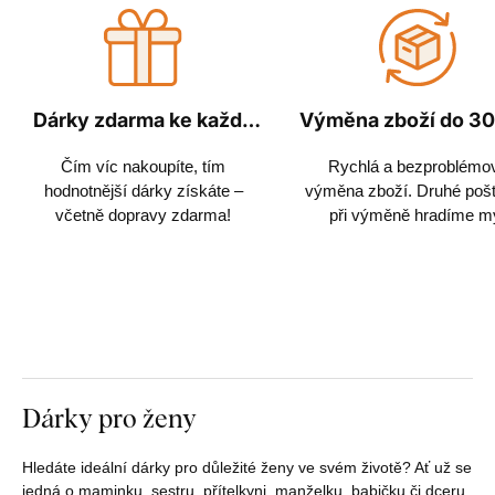
Dárky zdarma ke každé
Výměna zboží do 30
objednávce
Čím víc nakoupíte, tím
Rychlá a bezproblémo
hodnotnější dárky získáte –
výměna zboží. Druhé poš
včetně dopravy zdarma!
při výměně hradíme m
Dárky pro ženy
Hledáte ideální dárky pro důležité ženy ve svém životě? Ať už se
jedná o maminku, sestru, přítelkyni, manželku, babičku či dceru,