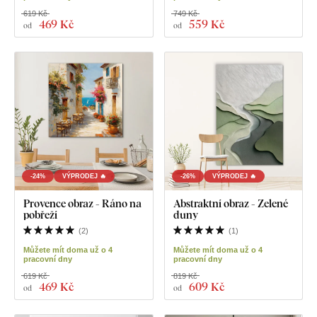
619 Kč
749 Kč
469 Kč
559 Kč
od
od
-24%
VÝPRODEJ 🔥
-26%
VÝPRODEJ 🔥
Provence obraz - Ráno na
Abstraktní obraz - Zelené
pobřeží
duny
(
2
)
(
1
)
Můžete mít doma už o 4
Můžete mít doma už o 4
pracovní dny
pracovní dny
619 Kč
819 Kč
469 Kč
609 Kč
od
od