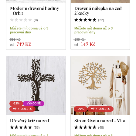
Moderní dřevěné hodiny
Dřevěná nálepka na zeď -
- Orbit
2 kočky
(
0
)
(
22
)
Můžete mít doma už o 3
Můžete mít doma už o 3
pracovní dny
pracovní dny
999 Kč
199 Kč
749 Kč
149 Kč
od
od
-23%
VÝHODNĚ
VÝPRODEJ 🔥
-24%
VÝPRODEJ 🔥
Dřevěný kříž na zeď
Strom života na zeď - Vita
(
53
)
(
48
)
Můžete mít doma už o 2
Můžete mít doma už o 3