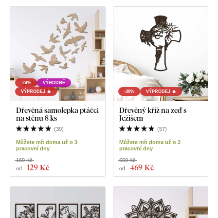
-24%
VÝHODNĚ
VÝPRODEJ 🔥
-30%
VÝPRODEJ 🔥
Dřevěná samolepka ptáčci
Dřevěný kříž na zeď s
na stěnu 8 ks
Ježíšem
(
39
)
(
57
)
Můžete mít doma už o 3
Můžete mít doma už o 2
pracovní dny
pracovní dny
169 Kč
669 Kč
129 Kč
469 Kč
od
od