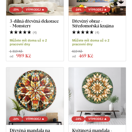
-25%
VÝPRODEJ 🔥
-24%
VÝPRODEJ 🔥
3-dílná dřevěná dekorace
Dřevěný obraz -
- Monstery
Středomořská krajina
(
4
)
(
4
)
Můžete mít doma už o 2
Můžete mít doma už o 2
pracovní dny
pracovní dny
1 319 Kč
619 Kč
989 Kč
469 Kč
od
od
-24%
VÝPRODEJ 🔥
-24%
VÝPRODEJ 🔥
Dřevěná mandala na
Květinová mandala -