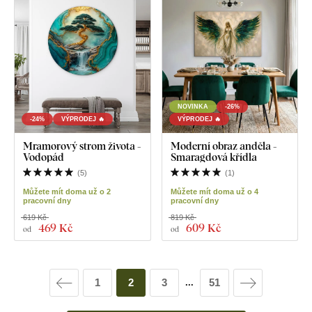
NOVINKA
-26%
-24%
VÝPRODEJ 🔥
VÝPRODEJ 🔥
Mramorový strom života -
Moderní obraz anděla -
Vodopád
Smaragdová křídla
(
5
)
(
1
)
Můžete mít doma už o 2
Můžete mít doma už o 4
pracovní dny
pracovní dny
619 Kč
819 Kč
469 Kč
609 Kč
od
od
1
2
3
51
...