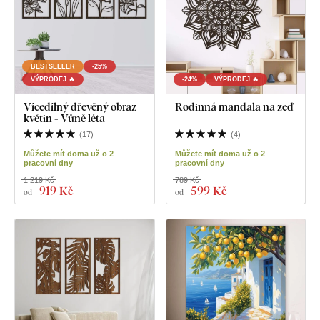
BESTSELLER
-25%
VÝPRODEJ 🔥
-24%
VÝPRODEJ 🔥
Vícedílný dřevěný obraz
Rodinná mandala na zeď
květin - Vůně léta
(
17
)
(
4
)
Můžete mít doma už o 2
Můžete mít doma už o 2
pracovní dny
pracovní dny
1 219 Kč
789 Kč
919 Kč
599 Kč
od
od