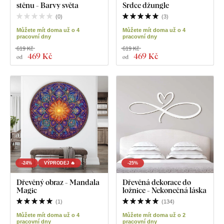
stěnu - Barvy světa
Srdce džungle
(
0
)
(
3
)
Můžete mít doma už o 4
Můžete mít doma už o 4
pracovní dny
pracovní dny
619 Kč
619 Kč
469 Kč
469 Kč
od
od
-24%
VÝPRODEJ 🔥
-25%
Dřevěný obraz - Mandala
Dřevěná dekorace do
Magic
ložnice - Nekonečná láska
(
1
)
(
134
)
Můžete mít doma už o 4
Můžete mít doma už o 2
pracovní dny
pracovní dny