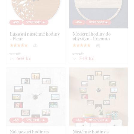
Návod na montáž
-25%
VÝPRODEJ 🔥
-25%
VÝPRODEJ 🔥
Luxusní nástěnné hodiny
Moderní hodiny do
- Fleur
obýváku - Encanto
(
2
)
(
6
)
889 Kč
729 Kč
669 Kč
549 Kč
od
od
-25%
VÝPRODEJ 🔥
-25%
VÝPRODEJ 🔥
Nalepovací hodiny s
Nástěnné hodiny s