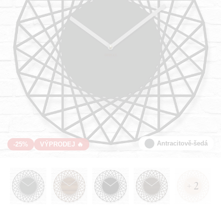
Antracitově-šedá
-25%
VÝPRODEJ 🔥
+ 2