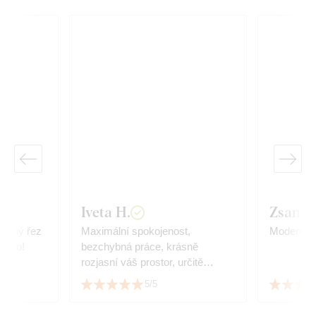
Iveta H.
Zsanett
řesný řez
Maximální spokojenost,
Moderní, 
ji to!
bezchybná práce, krásně
rozjasní váš prostor, určitě
doporučuji.
5/5