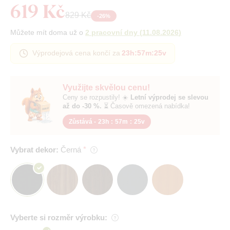
619 Kč
829 Kč
-
26
%
Můžete mít doma už o
2 pracovní dny
(
11.08.2026
)
Výprodejová cena končí za
23h
:
57m
:
25v
Využijte skvělou cenu!
Ceny se rozpustily! ☀️
Letní výprodej se slevou
až do -30 %.
⏳ Časově omezená nabídka!
Zůstává -
23h
:
57m
:
25v
Vybrat dekor:
Černá
Vyberte si rozměr výrobku: