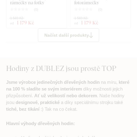
rámečky na fotky
fotorámečky
(
0
)
(
0
)
1 569 Kč
1 569 Kč
1 179 Kč
1 179 Kč
od
od
Načíst další produkty
Hodiny z DUBLEZ jsou prostě TOP
Jsme výrobce jedinečných dřevěných hodin
na míru,
které
na 100 % sladíte se svým interiérem
díky možnosti jejich
přizpůsobení.
Ať už velikostí nebo dekorem
. Naše hodiny
jsou
designové, praktické
a díky speciálnímu strojku také
tiché, bez tikání
:) Tak na co čekat.
Hlavní výhody dřevěných hodin: