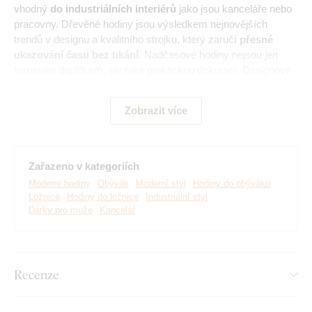
vhodný
do industriálních interiérů
jako jsou kanceláře nebo
pracovny. Dřevěné hodiny jsou výsledkem nejnovějších
trendů v designu a kvalitního strojku, který zaručí
přesné
ukazování času bez tikání.
Nadčasové hodiny nejsou jen
luxusním doplňkem, ale také praktickou dekorací. Designové
hodiny ze dřeva jsou
skvělým dárkem pro muže.
Zobrazit více
Hlavní výhody dřevěných hodin:
Zařazeno v kategoriích
Hodiny slouží jako designový doplněk
Moderní hodiny
Obývák
Moderní styl
Hodiny do obýváku
Vhodné na zeď do moderního interiéru
Ložnice
Hodiny do ložnice
Industriální styl
Dárky pro muže
Kancelář
Hodiny jsou vyrobeny ekologicky ze dřeva
Tichý chod strojku bez tikání
Recenze
Luxusní provedení nástěnných hodin