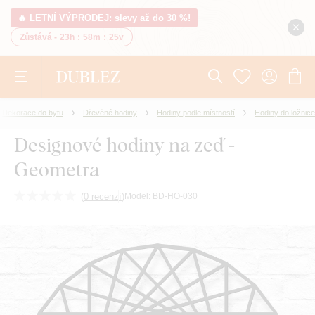
🔥 LETNÍ VÝPRODEJ: slevy až do 30 %!
Zůstává -
23h
:
58m
:
24v
Dekorace do bytu
Dřevěné hodiny
Hodiny podle místností
Hodiny do ložnice
Designové hodiny na zeď -
Geometra
(
0 recenzí
)
Model:
BD-HO-030