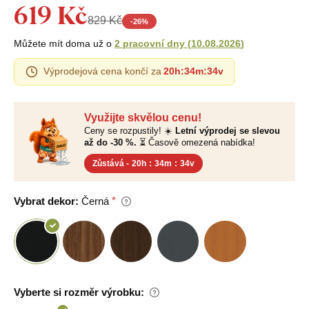
619 Kč
829 Kč
-
26
%
Můžete mít doma už o
2 pracovní dny
(
10.08.2026
)
Výprodejová cena končí za
20h
:
34m
:
34v
Využijte skvělou cenu!
Ceny se rozpustily! ☀️
Letní výprodej se slevou
až do -30 %.
⏳ Časově omezená nabídka!
Zůstává -
20h
:
34m
:
34v
Vybrat dekor:
Černá
Vyberte si rozměr výrobku: