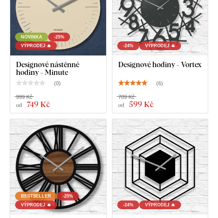
Návod na montáž
NOVINKA
-25%
VÝPRODEJ 🔥
-24%
VÝPRODEJ 🔥
Designové nástěnné
Designové hodiny - Vortex
hodiny - Minute
(
0
)
(
6
)
999 Kč
789 Kč
749 Kč
599 Kč
od
od
BESTSELLER
-25%
VÝPRODEJ 🔥
-24%
VÝPRODEJ 🔥