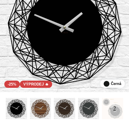
Černá
-25%
VÝPRODEJ 🔥
+ 2