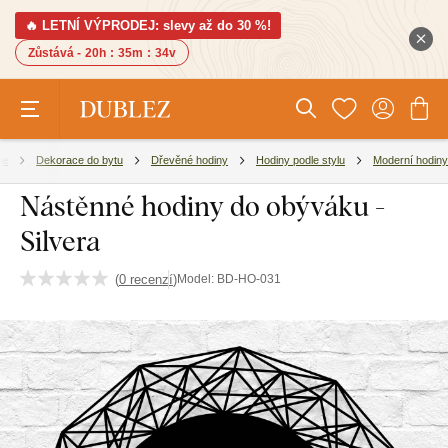
🔥 LETNÍ VÝPRODEJ: slevy až do 30 %!
Zůstává -
20h
:
35m
:
33v
ie
Dekorace do bytu
Dřevěné hodiny
Hodiny podle stylu
Moderní hodiny
Nástěnné hodiny do obýváku -
Silvera
(
0 recenzí
)
Model:
BD-HO-031