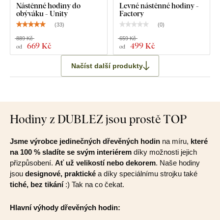
Nástěnné hodiny do
Levné nástěnné hodiny -
obýváku - Unity
Factory
(
33
)
(
0
)
889 Kč
659 Kč
669 Kč
499 Kč
od
od
Načíst další produkty
Hodiny z DUBLEZ jsou prostě TOP
Jsme výrobce jedinečných dřevěných hodin
na míru,
které
na 100 % sladíte se svým interiérem
díky možnosti jejich
přizpůsobení.
Ať už velikostí nebo dekorem
. Naše hodiny
jsou
designové, praktické
a díky speciálnímu strojku také
tiché, bez tikání
:) Tak na co čekat.
Hlavní výhody dřevěných hodin: