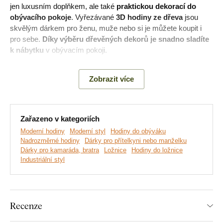
jen luxusním doplňkem, ale také
praktickou dekorací do
obývacího pokoje
. Vyřezávané
3D hodiny ze dřeva
jsou
skvělým dárkem pro ženu, muže nebo si je můžete koupit i
pro sebe.
Díky výběru dřevěných dekorů je snadno sladíte
k nábytku
v obývacím pokoji.
Zobrazit více
Hlavní výhody dřevěných hodin:
Luxusní provedení nástěnných hodin
Zařazeno v kategoriích
Hodiny slouží jako designový doplněk
Moderní hodiny
Moderní styl
Hodiny do obýváku
Nadrozměrné hodiny
Dárky pro přítelkyni nebo manželku
Vhodné na zeď do moderního interiéru
Dárky pro kamaráda, bratra
Ložnice
Hodiny do ložnice
Industriální styl
Hodiny jsou vyrobeny ekologicky ze dřeva
Tichý chod strojku bez tikání
Recenze
Montáž, kterou zvládne každý
: