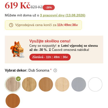
619 Kč
829 Kč
-
26
%
Můžete mít doma už o
3 pracovní dny
(
13.08.2026
)
Výprodejová cena končí za
11h
:
49m
:
35v
Využijte skvělou cenu!
Ceny se rozpustily! ☀️
Letní výprodej se slevou
až do -30 %.
⏳ Časově omezená nabídka!
Zůstává -
11h
:
49m
:
35v
Vybrat dekor:
Dub Sonoma