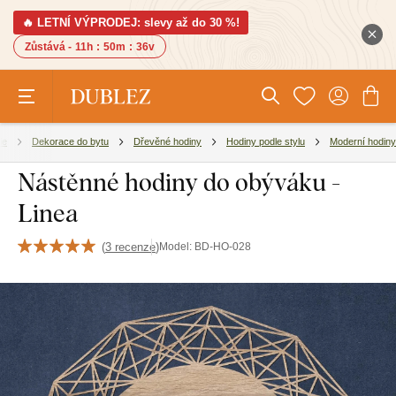
🔥 LETNÍ VÝPRODEJ: slevy až do 30 %!
Zůstává -
11h
:
50m
:
35v
ie
Dekorace do bytu
Dřevěné hodiny
Hodiny podle stylu
Moderní hodiny
Nástěnné hodiny do obýváku -
Linea
(
3 recenze
)
Model:
BD-HO-028