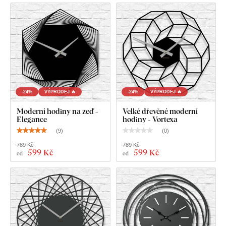
která vzniká slisováním dřevěných vláken a pryskyřice pod
tlakem. Materiál je
pevný
(tloušťka 3 mm),
tvarově stálý a má
hladký povrch
. Díky své pevnosti umožňuje
precizní řezání i
jemných, tenkých detailů
.
-24%
VÝPRODEJ 🔥
-24%
VÝPRODEJ 🔥
Moderní hodiny na zeď -
Velké dřevěné moderní
Elegance
hodiny - Vortexa
(
9
)
(
0
)
789 Kč
789 Kč
599 Kč
599 Kč
od
od
Na výběr máte z
12 dekorů
s polomatným lakem, který
zvyšuje
odolnost proti běžnému poškrábání
.
Tloušťka 3
mm
dodává produktu
3D efekt
s jemným stínováním, díky
čemuž na stěně působí čistě a elegantně – na rozdíl od
tenkých papírových samolepek.