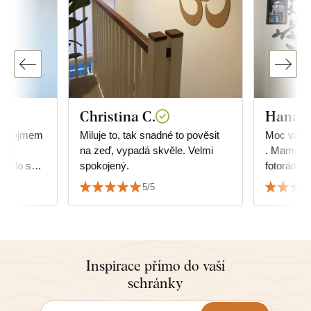
Christina C.
Hana K
ím dojmem
Miluje to, tak snadné to pověsit
Moc vám d
iéru
na zeď, vypadá skvěle. Velmi
. Mam vel
dařilo se
spokojený.
fotoráme
hy.
dokonale 
5/5
👏
Inspirace přímo do vaší
schránky