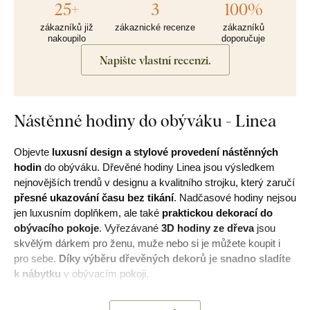
25+
3
100%
zákazníků již
zákaznické recenze
zákazníků
nakoupilo
doporučuje
Napište vlastní recenzi.
Nástěnné hodiny do obýváku - Linea
Objevte
luxusní design a stylové provedení
nástěnných
hodin
do obýváku. Dřevěné hodiny Linea jsou výsledkem
nejnovějších trendů v designu a kvalitního strojku, který zaručí
přesné ukazování času bez tikání
. Nadčasové hodiny nejsou
jen luxusním doplňkem, ale také
praktickou dekorací do
obývacího pokoje
. Vyřezávané
3D hodiny ze dřeva
jsou
skvělým dárkem pro ženu, muže nebo si je můžete koupit i
pro sebe.
Díky výběru dřevěných dekorů je snadno sladíte
k nábytku
v obývacím pokoji.