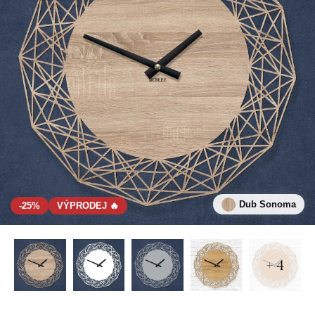
Dub Sonoma
-25%
VÝPRODEJ 🔥
+ 4