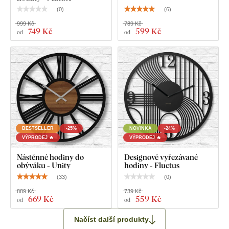
(
0
)
(
6
)
999 Kč
789 Kč
749 Kč
599 Kč
od
od
BESTSELLER
-25%
NOVINKA
-24%
VÝPRODEJ 🔥
VÝPRODEJ 🔥
Nástěnné hodiny do
Designové vyřezávané
obýváku - Unity
hodiny - Fluctus
(
33
)
(
0
)
889 Kč
739 Kč
669 Kč
559 Kč
od
od
Načíst další produkty