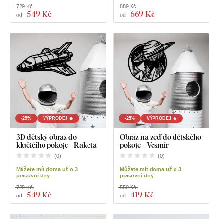
729 Kč
889 Kč
549 Kč
669 Kč
od
od
-25%
VÝPRODEJ 🔥
-25%
VÝPRODEJ 🔥
3D dětský obraz do
Obraz na zeď do dětského
klučičího pokoje - Raketa
pokoje - Vesmír
(
0
)
(
0
)
Můžete mít doma už o 3
Můžete mít doma už o 3
pracovní dny
pracovní dny
729 Kč
559 Kč
549 Kč
419 Kč
od
od