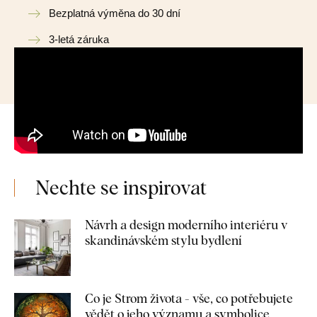
Bezplatná výměna do 30 dní
3-letá záruka
Nechte se inspirovat
Návrh a design moderního interiéru v
skandinávském stylu bydlení
Co je Strom života - vše, co potřebujete
vědět o jeho významu a symbolice