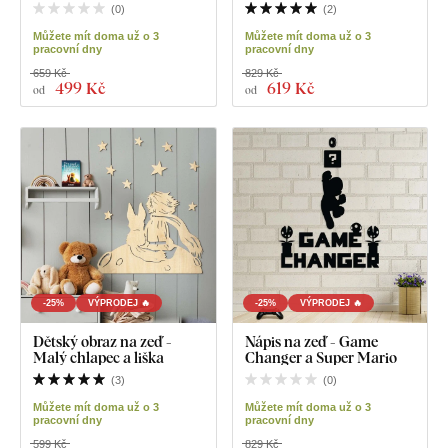
(
0
)
(
2
)
Můžete mít doma už o 3
Můžete mít doma už o 3
pracovní dny
pracovní dny
659 Kč
829 Kč
499 Kč
619 Kč
od
od
-25%
VÝPRODEJ 🔥
-25%
VÝPRODEJ 🔥
Dětský obraz na zeď -
Nápis na zeď - Game
Malý chlapec a liška
Changer a Super Mario
(
3
)
(
0
)
Můžete mít doma už o 3
Můžete mít doma už o 3
pracovní dny
pracovní dny
599 Kč
829 Kč