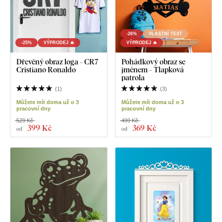
-26%
VLASTNÍ TEXT
-25%
VÝPRODEJ 🔥
VÝPRODEJ 🔥
Dřevěný obraz loga - CR7
Pohádkový obraz se
Cristiano Ronaldo
jménem - Tlapková
patrola
(
1
)
(
3
)
Můžete mít doma už o 3
Můžete mít doma už o 3
pracovní dny
pracovní dny
529 Kč
499 Kč
399 Kč
369 Kč
od
od