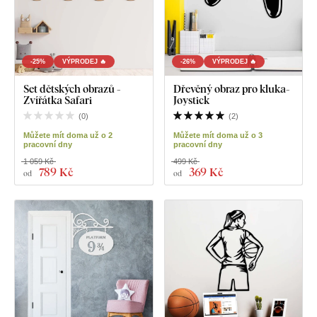
-25%
VÝPRODEJ 🔥
-26%
VÝPRODEJ 🔥
Set dětských obrazů -
Dřevěný obraz pro kluka-
Zvířátka Safari
Joystick
(
0
)
(
2
)
Můžete mít doma už o 2
Můžete mít doma už o 3
pracovní dny
pracovní dny
1 059 Kč
499 Kč
789 Kč
369 Kč
od
od