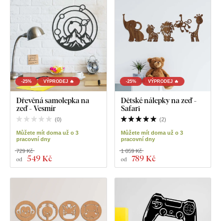
-25%
VÝPRODEJ 🔥
-25%
VÝPRODEJ 🔥
Dřevěná samolepka na
Dětské nálepky na zeď -
zeď - Vesmír
Safari
(
0
)
(
2
)
Můžete mít doma už o 3
Můžete mít doma už o 3
pracovní dny
pracovní dny
729 Kč
1 059 Kč
549 Kč
789 Kč
od
od