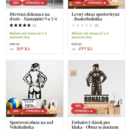
-26%
VÝPRODEJ 🔥
-24%
VÝPRODEJ 🔥
Dřevěná dekorace na
Levný obraz sportovkyně
dveře - Nástupiště 9 a 3/4
- Basketbalistka
(
2
)
(
0
)
Můžete mít doma už o 3
Můžete mít doma už o 3
pracovní dny
pracovní dny
499 Kč
659 Kč
369 Kč
499 Kč
od
od
-25%
VLASTNÍ TEXT
-24%
VÝPRODEJ 🔥
VÝPRODEJ 🔥
Sportovní obraz na zeď -
Fotbalový dárek pro
Volejbalistka
kluka - Obraz se jménem