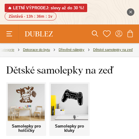
🔥 LETNÍ VÝPRODEJ: slevy až do 30 %!
Zůstává -
13h
:
36m
:
0v
Kategorie
Dekorace do bytu
Dřevěné nálepky
Dětské samolepky na zeď
Dětské samolepky na zeď
Samolepky pro
Samolepky pro
holčičky
kluky