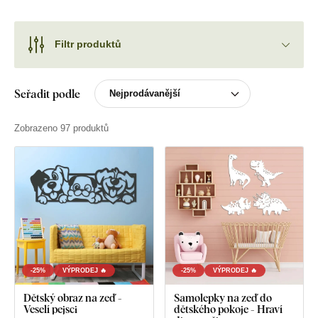
Filtr produktů
Seřadit podle
Zobrazeno 97 produktů
-25%
VÝPRODEJ 🔥
-25%
VÝPRODEJ 🔥
Dětský obraz na zeď -
Samolepky na zeď do
Veselí pejsci
dětského pokoje - Hraví