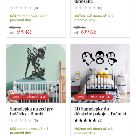
dinosauři
(
0
)
(
0
)
Můžete mít doma už o 3
Můžete mít doma už o 3
pracovní dny
pracovní dny
929 Kč
929 Kč
699 Kč
699 Kč
od
od
-25%
VÝPRODEJ 🔥
-25%
VÝPRODEJ 🔥
Samolepka na zeď pro
3D Samolepky do
holčičky - Bambi
dětského pokoje - Tučňáci
(
0
)
(
1
)
Můžete mít doma už o 3
Můžete mít doma už o 3
pracovní dny
pracovní dny