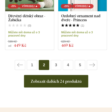
-25%
VÝPRODEJ 🔥
-25%
VÝPRODEJ 🔥
Dřevěný dětský obraz -
Ozdobný ornament nad
Žabička
dveře - Princess
(
0
)
(
1
)
Můžete mít doma už o 3
Můžete mít doma už o 3
pracovní dny
pracovní dny
599 Kč
629 Kč
449 Kč
469 Kč
od
1
2
3
4
5
Zobrazit dalších 24 produktů