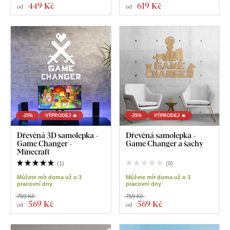
449 Kč
619 Kč
od
od
-25%
VÝPRODEJ 🔥
-25%
VÝPRODEJ 🔥
Dřevěná 3D samolepka -
Dřevěná samolepka -
Game Changer -
Game Changer a šachy
Minecraft
(
1
)
(
0
)
Můžete mít doma už o 3
Můžete mít doma už o 3
pracovní dny
pracovní dny
759 Kč
759 Kč
569 Kč
569 Kč
od
od