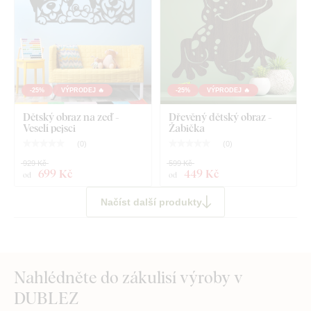
-25%
VÝPRODEJ 🔥
-25%
VÝPRODEJ 🔥
Dětský obraz na zeď -
Dřevěný dětský obraz -
Veselí pejsci
Žabička
(
0
)
(
0
)
929 Kč
599 Kč
699 Kč
449 Kč
od
od
Načíst další produkty
Nahlédněte do zákulisí výroby v
DUBLEZ