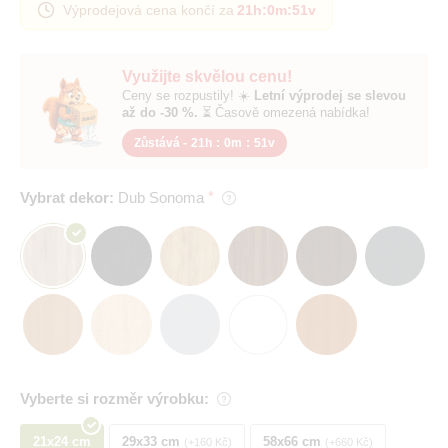
Výprodejová cena končí za
21h
:
0m
:
50v
Využijte skvělou cenu!
Ceny se rozpustily! ☀️
Letní výprodej se slevou
až do -30 %.
⏳ Časově omezená nabídka!
Zůstává -
21h
:
0m
:
50v
Vybrat dekor:
Dub Sonoma
Vyberte si rozměr výrobku:
21x24 cm
29x33 cm
58x66 cm
+160 Kč
+660 Kč