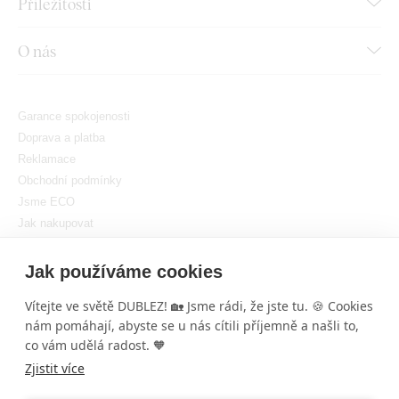
Příležitosti
O nás
Garance spokojenosti
Doprava a platba
Reklamace
Obchodní podmínky
Jsme ECO
Jak nakupovat
GDPR
Nastavit cookies
Jak používáme cookies
Vítejte ve světě DUBLEZ! 🏡 Jsme rádi, že jste tu. 🍪 Cookies
nám pomáhají, abyste se u nás cítili příjemně a našli to,
co vám udělá radost. 🧡
Zjistit více
Copyright © DUBLEZ 2026 | Všechna práva vyhrazena