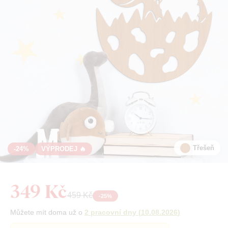
Třešeň
-24%
VÝPRODEJ 🔥
349 Kč
459 Kč
-
25
%
Můžete mít doma už o
2 pracovní dny
(
10.08.2026
)