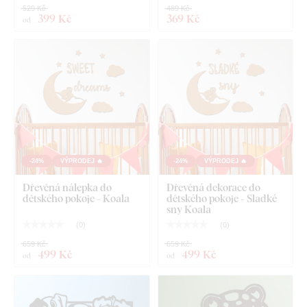
529 Kč
489 Kč
399 Kč
369 Kč
od
-24%
VÝPRODEJ 🔥
-24%
VÝPRODEJ 🔥
Dřevěná nálepka do
Dřevěná dekorace do
dětského pokoje - Koala
dětského pokoje - Sladké
sny Koala
(
0
)
(
0
)
659 Kč
659 Kč
499 Kč
499 Kč
od
od