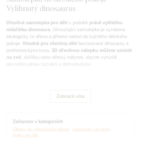
Vylíhnutý dinosaurus
Dřevěná samolepka pro děti
v podobě
právě vylíhlého
mláďátka dinosaura.
Okouzlující samolepka je vyrobena
ekologicky ze dřeva a přinese radost do každého dětského
pokoje.
Vhodné pro všechny děti
fascinované dinosaury a
prehistorickými tvory.
3D dřevěnou nálepku můžete umístit
na zeď
, skříňku nebo dětský nábytek, abyste vytvořili
atmosféru plnou zázraků a dobrodružství.
Hlavní výhody produktu:
Zobrazit více
Široká paleta dekorů
Ideální dárek pro děti
Zařazeno v kategoriích
Jednoduchá montáž na zeď
Obrazy do chlapeckého pokoje
Samolepky pro kluky
Dárky pro děti
Ekologická výroba ze dřeva