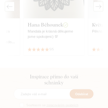
Hana Běhounek
Květa
u i za
Mandala je krásná děkujeme
Pěkná kval
ání
jsme spokojeni:) 💯
 ve které
5/5
 Díky, Alena
Inspirace přímo do vaší
schránky
Odebírat
Souhlasím se
zpracováním osobních