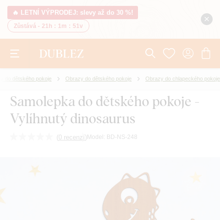
🔥 LETNÍ VÝPRODEJ: slevy až do 30 %!
Zůstává -
21h
:
1m
:
50v
y do dětského pokoje
Obrazy do dětského pokoje
Obrazy do chlapeckého pokoje
Samolepka do dětského pokoje -
Vylíhnutý dinosaurus
(
0 recenzí
)
Model:
BD-NS-248