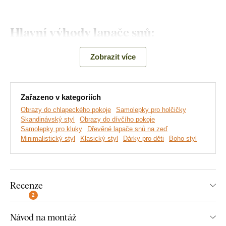
Hlavní výhody lapače snů:
Krásná samolepka s dětským motivem
Zobrazit více
Hodí se do dětského pokoje
Jednoduchá montáž na stěnu
Zařazeno v kategoriích
Obrazy do chlapeckého pokoje
Samolepky pro holčičky
Dřevěný 3 mm silný materiál
Skandinávský styl
Obrazy do dívčího pokoje
Samolepky pro kluky
Dřevěné lapače snů na zeď
Působí uklidňujícím dojmem
Minimalistický styl
Klasický styl
Dárky pro děti
Boho styl
Recenze
Montáž, kterou zvládne každý:
2
Návod na montáž
Instalace dekorace je opravdu snadná :) Pro zavěšení