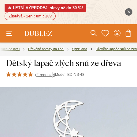
🔥 LETNÍ VÝPRODEJ: slevy až do 30 %!
Zůstává -
14h
:
8m
:
27v
race do bytu
Dřevěné obrazy na zeď
Spiritualita
Dřevěné lapače snů na zeď
Dětský lapač zlých snů ze dřeva
(
2 recenze
)
Model:
BD-NS-48