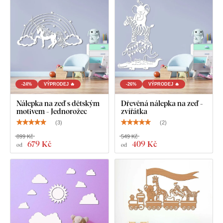
Deska splňuje
evropský emisní standard E1
– je bezpečná a
vhodná do interiéru
(včetně dětského pokoje).
Co najdete v balení?
-24%
VÝPRODEJ 🔥
-26%
VÝPRODEJ 🔥
Dětský lapač zlých snů
Nálepka na zeď s dětským
Dřevěná nálepka na zeď -
motivem - Jednorožec
zvířátka
(
3
)
(
2
)
899 Kč
549 Kč
679 Kč
409 Kč
od
od