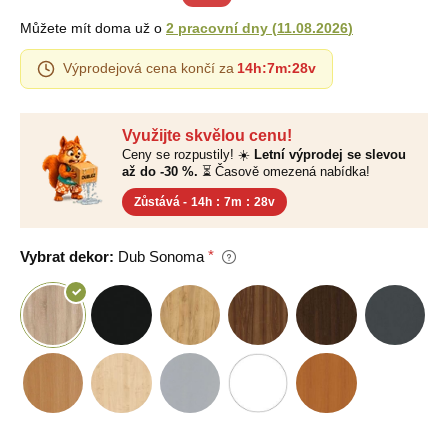
Můžete mít doma už o
2 pracovní dny
(
11.08.2026
)
Výprodejová cena končí za
14h
:
7m
:
27v
Využijte skvělou cenu!
Ceny se rozpustily! ☀️
Letní výprodej se slevou
až do -30 %.
⏳ Časově omezená nabídka!
Zůstává -
14h
:
7m
:
27v
Vybrat dekor:
Dub Sonoma