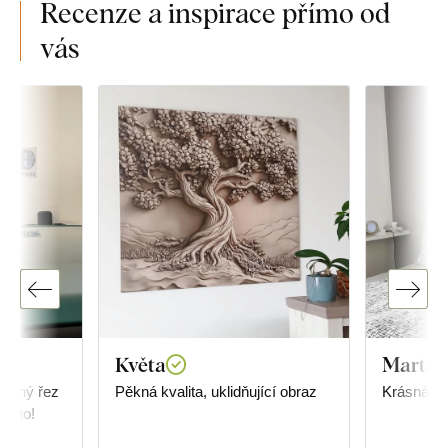
Recenze a inspirace přímo od
vás
Květa
Marta 
řesný řez
Pěkná kvalita, uklidňující obraz
Krásná de
ji to!