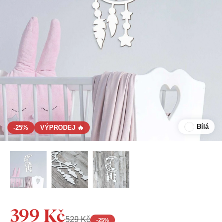
Bílá
-25%
VÝPRODEJ 🔥
399 Kč
529 Kč
-
25
%