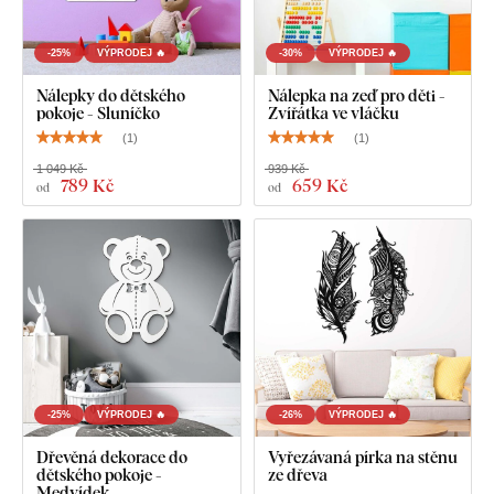
-25%
VÝPRODEJ 🔥
-30%
VÝPRODEJ 🔥
Nálepky do dětského
Nálepka na zeď pro děti -
pokoje - Sluníčko
Zvířátka ve vláčku
(
1
)
(
1
)
1 049 Kč
939 Kč
789 Kč
659 Kč
od
od
-25%
VÝPRODEJ 🔥
-26%
VÝPRODEJ 🔥
Dřevěná dekorace do
Vyřezávaná pírka na stěnu
dětského pokoje -
ze dřeva
Medvídek