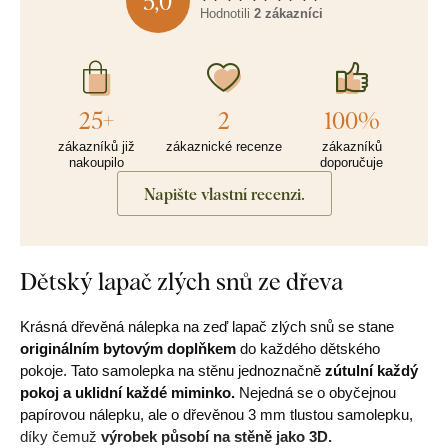
5,0
Hodnotili
2 zákazníci
25+
2
100%
zákazníků již
zákaznické recenze
zákazníků
nakoupilo
doporučuje
Napište vlastní recenzi.
Dětský lapač zlých snů ze dřeva
Krásná dřevěná nálepka na zeď lapač zlých snů se stane
originálním bytovým doplňkem
do každého dětského
pokoje. Tato samolepka na stěnu jednoznačně
zútulní každý
pokoj a uklidní každé miminko.
Nejedná se o obyčejnou
papírovou nálepku, ale o dřevěnou 3 mm tlustou samolepku,
díky čemuž
výrobek působí na stěně jako 3D.