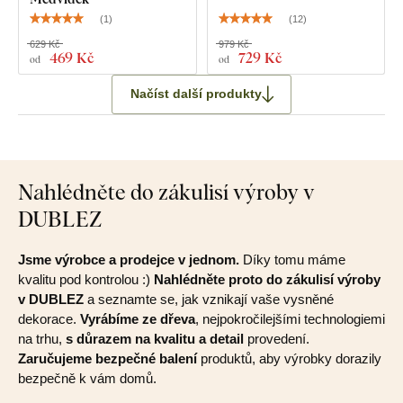
(
1
)
(
12
)
629 Kč
979 Kč
469 Kč
729 Kč
od
od
Načíst další produkty
Nahlédněte do zákulisí výroby v
DUBLEZ
Jsme výrobce a prodejce v jednom.
Díky tomu máme
kvalitu pod kontrolou :)
Nahlédněte proto do zákulisí výroby
v DUBLEZ
a seznamte se, jak vznikají vaše vysněné
dekorace.
Vyrábíme ze dřeva
, nejpokročilejšími technologiemi
na trhu,
s důrazem na kvalitu a detail
provedení.
Zaručujeme bezpečné balení
produktů, aby výrobky dorazily
bezpečně k vám domů.