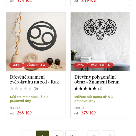
579 Kč
259 Kč
od
od
-24%
VÝPRODEJ 🔥
-26%
VÝPRODEJ 🔥
Dřevěné znamení
Dřevěný polygonální
zvěrokruhu na zeď - Rak
obraz - Znamení Beran
(
0
)
(
1
)
Můžete mít doma už o 3
Můžete mít doma už o 3
pracovní dny
pracovní dny
339 Kč
509 Kč
259 Kč
379 Kč
od
od