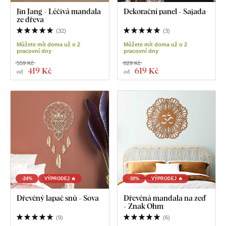
Jin Jang - Léčivá mandala
Dekorační panel - Sajada
ze dřeva
(
32
)
(
3
)
Můžete mít doma už o 2
Můžete mít doma už o 2
pracovní dny
pracovní dny
559 Kč
829 Kč
419 Kč
619 Kč
od
od
-24%
VÝPRODEJ 🔥
-30%
VÝPRODEJ 🔥
Dřevěný lapač snů - Sova
Dřevěná mandala na zeď
- Znak Ohm
(
9
)
(
6
)