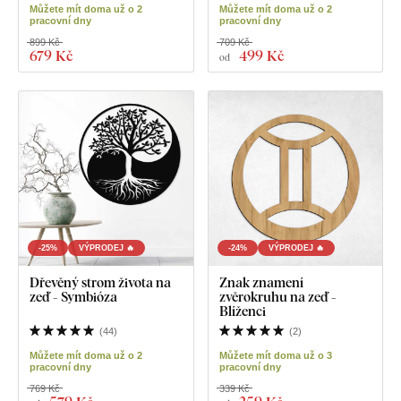
Můžete mít doma už o 2
Můžete mít doma už o 2
pracovní dny
pracovní dny
899 Kč
709 Kč
679 Kč
499 Kč
od
-25%
VÝPRODEJ 🔥
-24%
VÝPRODEJ 🔥
Dřevěný strom života na
Znak znamení
zeď - Symbióza
zvěrokruhu na zeď -
Blíženci
(
44
)
(
2
)
Můžete mít doma už o 2
Můžete mít doma už o 3
pracovní dny
pracovní dny
769 Kč
339 Kč