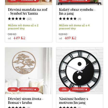
-25%
VÝPRODEJ 🔥
-24%
VÝPRODEJ 🔥
Dřevěná mandala na zeď
Kulatý obraz symbolu -
- Symbol Sri Yantra
Jin a jang
(
12
)
(
4
)
Můžete mít doma už o 2
Můžete mít doma už o 4
pracovní dny
pracovní dny
599 Kč
619 Kč
449 Kč
469 Kč
od
od
-26%
VÝPRODEJ 🔥
-25%
VÝPRODEJ 🔥
Dřevěný strom života -
Nástěnné hodiny s
Bonsai v kruhu
motivem Jin jang