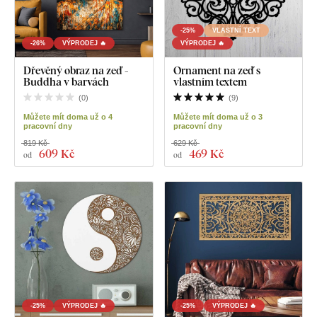
-25%
VLASTNÍ TEXT
-26%
VÝPRODEJ 🔥
VÝPRODEJ 🔥
Dřevěný obraz na zeď -
Ornament na zeď s
Buddha v barvách
vlastním textem
(
0
)
(
9
)
Můžete mít doma už o 4
Můžete mít doma už o 3
pracovní dny
pracovní dny
819 Kč
629 Kč
609 Kč
469 Kč
od
od
-25%
VÝPRODEJ 🔥
-25%
VÝPRODEJ 🔥