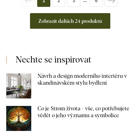
1
2
3
6
...
Zobrazit dalších 24 produktů
Nechte se inspirovat
Návrh a design moderního interiéru v
skandinávském stylu bydlení
Co je Strom života - vše, co potřebujete
vědět o jeho významu a symbolice