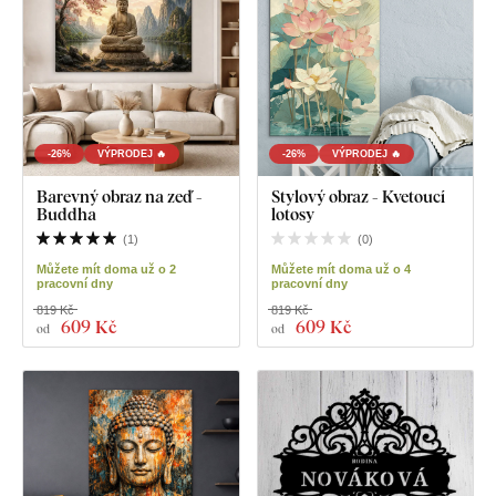
-26%
VÝPRODEJ 🔥
-26%
VÝPRODEJ 🔥
Barevný obraz na zeď -
Stylový obraz - Kvetoucí
Buddha
lotosy
(
1
)
(
0
)
Můžete mít doma už o 2
Můžete mít doma už o 4
pracovní dny
pracovní dny
819 Kč
819 Kč
609 Kč
609 Kč
od
od