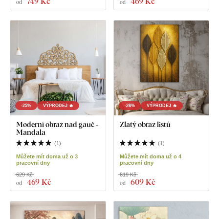
749 Kč
469 Kč
od
od
-25%
VÝPRODEJ 🔥
-26%
VÝPRODEJ 🔥
Moderní obraz nad gauč -
Zlatý obraz listů
Mandala
(
1
)
(
1
)
Můžete mít doma už o 3
Můžete mít doma už o 4
pracovní dny
pracovní dny
629 Kč
819 Kč
469 Kč
609 Kč
od
od