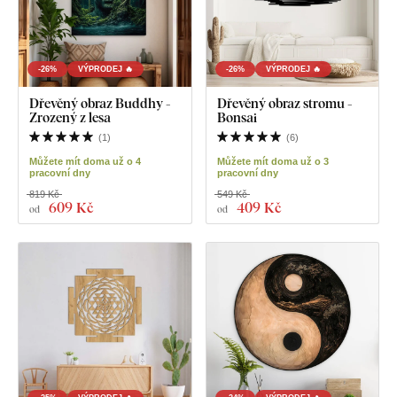
-26%
VÝPRODEJ 🔥
-26%
VÝPRODEJ 🔥
Dřevěný obraz Buddhy -
Dřevěný obraz stromu -
Zrozený z lesa
Bonsai
(
1
)
(
6
)
Můžete mít doma už o 4
Můžete mít doma už o 3
pracovní dny
pracovní dny
819 Kč
549 Kč
609 Kč
409 Kč
od
od