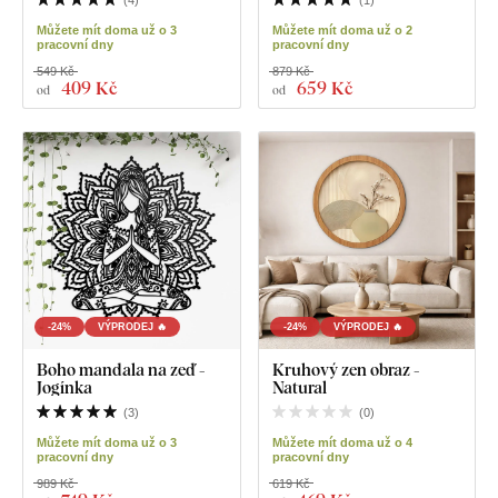
(
4
)
(
1
)
Můžete mít doma už o 3
Můžete mít doma už o 2
pracovní dny
pracovní dny
549 Kč
879 Kč
409 Kč
659 Kč
od
od
-24%
VÝPRODEJ 🔥
-24%
VÝPRODEJ 🔥
Boho mandala na zeď -
Kruhový zen obraz -
Jogínka
Natural
(
3
)
(
0
)
Můžete mít doma už o 3
Můžete mít doma už o 4
pracovní dny
pracovní dny
989 Kč
619 Kč