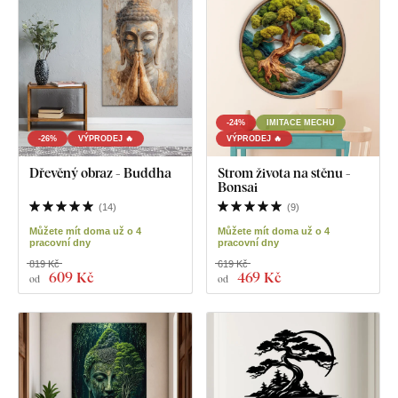
-24%
IMITACE MECHU
-26%
VÝPRODEJ 🔥
VÝPRODEJ 🔥
Dřevěný obraz - Buddha
Strom života na stěnu -
Bonsai
(
14
)
(
9
)
Můžete mít doma už o 4
Můžete mít doma už o 4
pracovní dny
pracovní dny
819 Kč
619 Kč
609 Kč
469 Kč
od
od