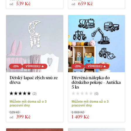
539 Kč
659 Kč
od
od
-25%
VÝPRODEJ 🔥
-25%
VÝPRODEJ 🔥
Dětský lapač zlých snů ze
Dřevěná nálepka do
dřeva
dětského pokoje - Autíčka
5 ks
(
2
)
(
0
)
Můžete mít doma už o 3
Můžete mít doma už o 3
pracovní dny
pracovní dny
529 Kč
1 869 Kč
399 Kč
1 409 Kč
od