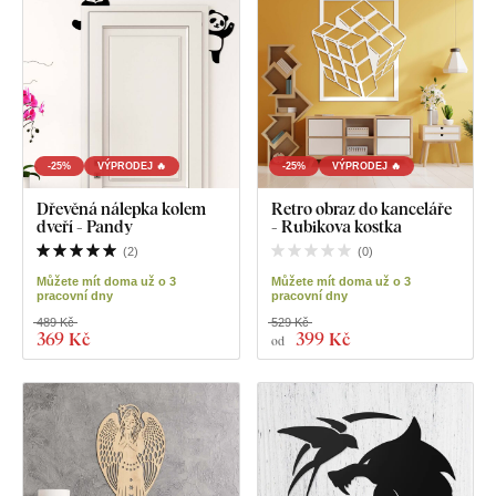
-25%
VÝPRODEJ 🔥
-25%
VÝPRODEJ 🔥
Dřevěná nálepka kolem
Retro obraz do kanceláře
dveří - Pandy
- Rubikova kostka
(
2
)
(
0
)
Můžete mít doma už o 3
Můžete mít doma už o 3
pracovní dny
pracovní dny
489 Kč
529 Kč
369 Kč
399 Kč
od