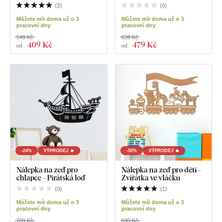
(
2
)
(
0
)
Můžete mít doma už o 3
Můžete mít doma už o 3
pracovní dny
pracovní dny
549 Kč
639 Kč
409 Kč
479 Kč
od
od
-24%
VÝPRODEJ 🔥
-30%
VÝPRODEJ 🔥
Nálepka na zeď pro
Nálepka na zeď pro děti -
chlapce - Pirátská loď
Zvířátka ve vláčku
(
0
)
(
1
)
Můžete mít doma už o 3
Můžete mít doma už o 3
pracovní dny
pracovní dny
709 Kč
939 Kč