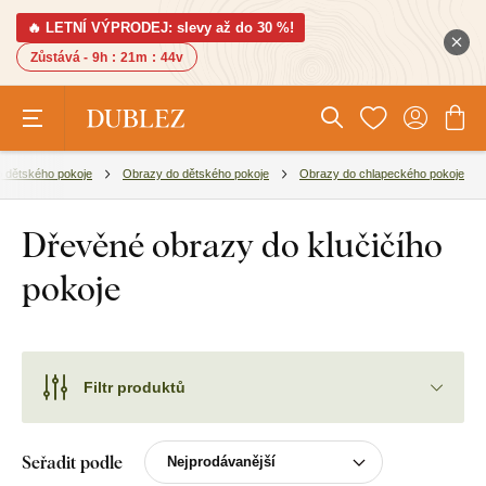
🔥 LETNÍ VÝPRODEJ: slevy až do 30 %!
Zůstává -
9h
:
21m
:
43v
 dětského pokoje
Obrazy do dětského pokoje
Obrazy do chlapeckého pokoje
Dřevěné obrazy do klučičího
pokoje
Filtr produktů
Seřadit podle