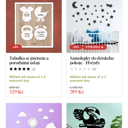
-24%
-25%
VÝPRODEJ 🔥
Tabulka se jménem a
Samolepky do dětského
porodními údaji
pokoje - Hvězdy
(
2
)
(
0
)
Můžete mít doma už o 3
Můžete mít doma už o 3
pracovní dny
pracovní dny
699 Kč
1 049 Kč
529 Kč
789 Kč