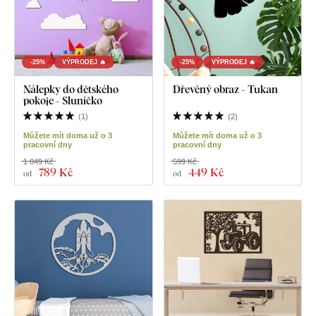
-25%
VÝPRODEJ 🔥
-25%
VÝPRODEJ 🔥
Nálepky do dětského
Dřevěný obraz - Tukan
pokoje - Sluníčko
(
1
)
(
2
)
Můžete mít doma už o 3
Můžete mít doma už o 3
pracovní dny
pracovní dny
1 049 Kč
599 Kč
789 Kč
449 Kč
od
od