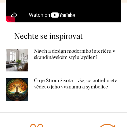
Nechte se inspirovat
Návrh a design moderního interiéru v
skandinávském stylu bydlení
Co je Strom života - vše, co potřebujete
vědět o jeho významu a symbolice