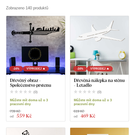
Zobrazeno 140 produktů
-24%
VÝPRODEJ 🔥
-24%
VÝPRODEJ 🔥
Dřevěný obraz -
Dřevěná nálepka na stěnu
Společenstvo prstenu
- Letadlo
(
0
)
(
0
)
Můžete mít doma už o 3
Můžete mít doma už o 3
pracovní dny
pracovní dny
739 Kč
619 Kč
559 Kč
469 Kč
od
od