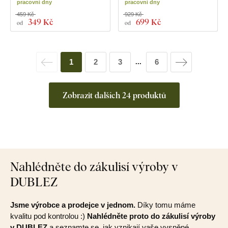
pracovní dny
pracovní dny
459 Kč
929 Kč
349 Kč
699 Kč
od
od
1
2
3
6
...
Zobrazit dalších 24 produktů
Nahlédněte do zákulisí výroby v
DUBLEZ
Jsme výrobce a prodejce v jednom.
Díky tomu máme
kvalitu pod kontrolou :)
Nahlédněte proto do zákulisí výroby
v DUBLEZ
a seznamte se, jak vznikají vaše vysněné