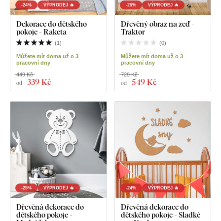
-24%
VÝPRODEJ 🔥
-25%
VÝPRODEJ 🔥
Dekorace do dětského
Dřevěný obraz na zeď -
pokoje - Raketa
Traktor
(
1
)
(
0
)
Můžete mít doma už o 3
Můžete mít doma už o 3
pracovní dny
pracovní dny
449 Kč
729 Kč
339 Kč
549 Kč
od
od
-25%
VÝPRODEJ 🔥
-24%
VÝPRODEJ 🔥
Dřevěná dekorace do
Dřevěná dekorace do
dětského pokoje -
dětského pokoje - Sladké