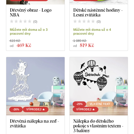
Dřevěný obraz - Logo
Dětské nástěnné hodiny -
NBA
Lesní zvířátka
(
0
)
(
0
)
Můžete mít doma už o 3
Můžete mít doma už o 4
pracovní dny
pracovní dny
619 Kč
1 089 Kč
469 Kč
819 Kč
od
od
-25%
VLASTNÍ TEXT
-26%
VÝPRODEJ 🔥
VÝPRODEJ 🔥
Dřevěná nálepka na zeď -
Nálepka do dětského
zvířátka
pokoje s vlastním textem -
3 balóny