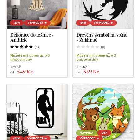
-25%
VÝPRODEJ 🔥
-24%
VÝPRODEJ 🔥
Dekorace do ložnice -
Dřevěný symbol na stěnu
Andílek
- Zaklínač
(
4
)
(
0
)
Můžete mít doma už o 3
Můžete mít doma už o 3
pracovní dny
pracovní dny
729 Kč
739 Kč
549 Kč
559 Kč
od
od
NOVINKA
-25%
-24%
VÝPRODEJ 🔥
VÝPRODEJ 🔥