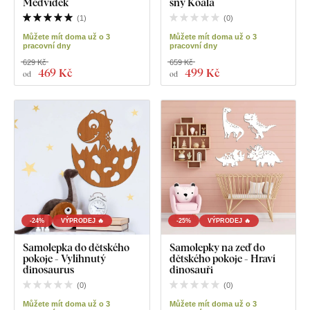
Medvídek
sny Koala
(
1
)
(
0
)
Můžete mít doma už o 3
Můžete mít doma už o 3
pracovní dny
pracovní dny
629 Kč
659 Kč
469 Kč
499 Kč
od
od
-24%
VÝPRODEJ 🔥
-25%
VÝPRODEJ 🔥
Samolepka do dětského
Samolepky na zeď do
pokoje - Vylíhnutý
dětského pokoje - Hraví
dinosaurus
dinosauři
(
0
)
(
0
)
Můžete mít doma už o 3
Můžete mít doma už o 3