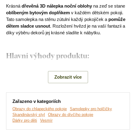
Krásná
dřevěná 3D nálepka noční oblohy
na zeď se stane
oblíbeným bytovým doplňkem
v každém dětském pokoji.
Tato samolepka na stěnu zútulní každý pokojíček a
pomůže
dětem sladce usnout
. Rozložení hvězd je na vaší fantazii a
díky výběru dekorů jej krásné sladíte k nábytku.
Hlavní výhody produktu:
Krásná samolepka s dětským motivem
Zobrazit více
Ekologická výroba
Jednoduchá montáž na stěnu
Zařazeno v kategoriích
Dřevěný 3 mm silný materiál
Obrazy do chlapeckého pokoje
Samolepky pro holčičky
Levná dekorace
Skandinávský styl
Obrazy do dívčího pokoje
Dárky pro děti
Vesmír
Rozměry a počet hvězd v balení: