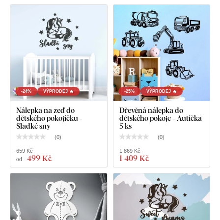
Co najdete v balení?
Dřevěná nálepka na zeď - Hvězdy
-24%
VÝPRODEJ 🔥
-25%
VÝPRODEJ 🔥
Nálepka na zeď do
Dřevěná nálepka do
dětského pokojíčku -
dětského pokoje - Autíčka
Sladké sny
5 ks
(
0
)
(
0
)
659 Kč
1 869 Kč
499 Kč
1 409 Kč
od