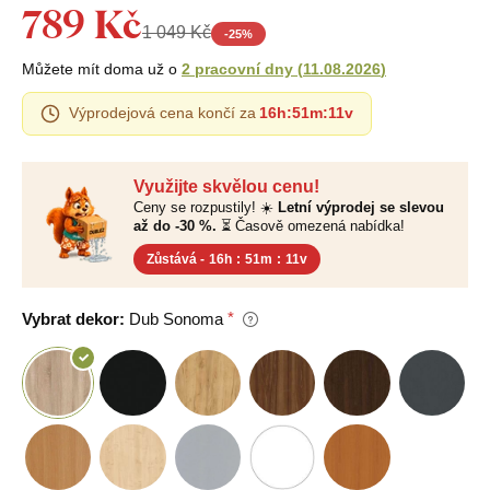
789 Kč
1 049 Kč
-
25
%
Můžete mít doma už o
2 pracovní dny
(
11.08.2026
)
Výprodejová cena končí za
16h
:
51m
:
10v
Využijte skvělou cenu!
Ceny se rozpustily! ☀️
Letní výprodej se slevou
až do -30 %.
⏳ Časově omezená nabídka!
Zůstává -
16h
:
51m
:
10v
Vybrat dekor:
Dub Sonoma