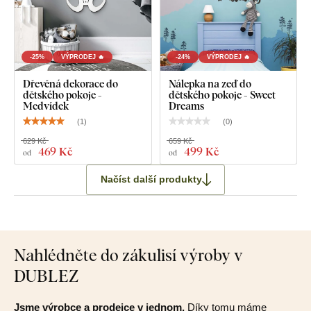
-25%
VÝPRODEJ 🔥
-24%
VÝPRODEJ 🔥
Dřevěná dekorace do
Nálepka na zeď do
dětského pokoje -
dětského pokoje - Sweet
Medvídek
Dreams
(
1
)
(
0
)
629 Kč
659 Kč
469 Kč
499 Kč
od
od
Načíst další produkty
Nahlédněte do zákulisí výroby v
DUBLEZ
Jsme výrobce a prodejce v jednom.
Díky tomu máme