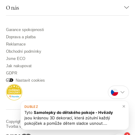
O nás
Garance spokojenosti
Doprava a platba
Reklamace
Obchodní podmínky
Jsme ECO
Jak nakupovat
GDPR
Nastavit cookies
×
DUBLEZ
Tyto
Samolepky do dětského pokoje - Hvězdy
jsou krásnou 3D dekorací, která zútulní každý
Copyright © DUBLEZ 2026 | Všechna práva vyhrazena
pokojíček a pomůže dětem sladce usnout.
Tvorba výkonných internetových obchodů od
RIESENIA
Mrkněte i na další
alternativy z kategorie vesmír
,
třeba [Dřevěná nálepka na stěnu - Fáze měsíce]