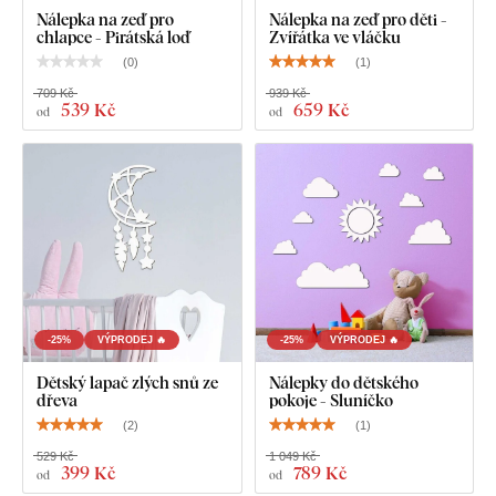
Nálepka na zeď pro
Nálepka na zeď pro děti -
chlapce - Pirátská loď
Zvířátka ve vláčku
(
0
)
(
1
)
709 Kč
939 Kč
539 Kč
659 Kč
od
od
Na výběr máte z
12 dekorů
s polomatným lakem, který
zvyšuje
odolnost proti běžnému poškrábání
.
Tloušťka 3
mm
dodává produktu
3D efekt
s jemným stínováním, díky
čemuž na stěně působí čistě a elegantně – na rozdíl od
tenkých papírových samolepek.
-25%
VÝPRODEJ 🔥
-25%
VÝPRODEJ 🔥
Dětský lapač zlých snů ze
Nálepky do dětského
Deska splňuje
evropský emisní standard E1
– je bezpečná a
dřeva
pokoje - Sluníčko
vhodná do interiéru
(včetně dětského pokoje).
(
2
)
(
1
)
529 Kč
1 049 Kč
399 Kč
789 Kč
od
od