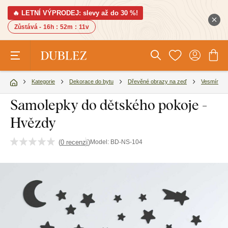
🔥 LETNÍ VÝPRODEJ: slevy až do 30 %!
Zůstává -
16h
:
52m
:
10v
Kategorie
Dekorace do bytu
Dřevěné obrazy na zeď
Vesmír
Samolepky do dětského pokoje -
Hvězdy
(
0 recenzí
)
Model:
BD-NS-104