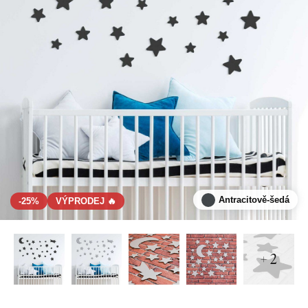
Antracitově-šedá
-25%
VÝPRODEJ 🔥
+ 2