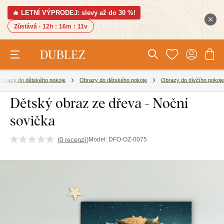
🔥 LETNÍ VÝPRODEJ: slevy až do 30 %!
Zůstává -
12h
:
16m
:
10v
Obrazy do dětského pokoje
Obrazy do dětského pokoje
Obrazy do dívčího pokoje
Dětský obraz ze dřeva - Noční
sovička
(
0 recenzí
)
Model:
DFO-OZ-0075