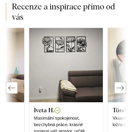
Recenze a inspirace přímo od
vás
Iveta H.
Tünde 
Maximální spokojenost,
Vkusné, u
bezchybná práce, krásně
ložnice.
rozjasní váš prostor, určitě