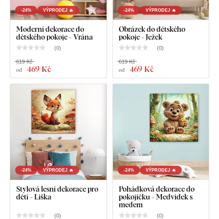
-24%
VÝPRODEJ 🔥
-24%
VÝPRODEJ 🔥
Moderní dekorace do
Obrázek do dětského
dětského pokoje - Vrána
pokoje - Ježek
(
0
)
(
0
)
619 Kč
619 Kč
469 Kč
469 Kč
od
od
-24%
VÝPRODEJ 🔥
-24%
VÝPRODEJ 🔥
Stylová lesní dekorace pro
Pohádková dekorace do
děti - Liška
pokojíčku - Medvídek s
medem
(
0
)
(
0
)