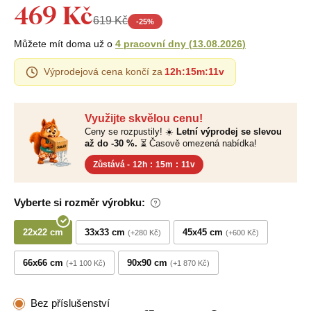
469 Kč
619 Kč
-
25
%
Můžete mít doma už o
4 pracovní dny
(
13.08.2026
)
Výprodejová cena končí za
12h
:
15m
:
10v
Využijte skvělou cenu!
Ceny se rozpustily! ☀️
Letní výprodej se slevou
až do -30 %.
⏳ Časově omezená nabídka!
Zůstává -
12h
:
15m
:
10v
Vyberte si rozměr výrobku:
22x22 cm
33x33 cm
45x45 cm
+280 Kč
+600 Kč
66x66 cm
90x90 cm
+1 100 Kč
+1 870 Kč
Bez příslušenství