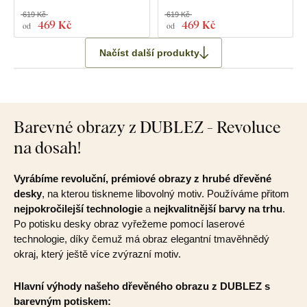
619 Kč
619 Kč
469 Kč
469 Kč
od
od
Načíst další produkty
Barevné obrazy z DUBLEZ - Revoluce
na dosah!
Vyrábíme revoluční, prémiové obrazy z hrubé dřevěné
desky
, na kterou tiskneme libovolný motiv. Používáme přitom
nejpokročilejší technologie
a
nejkvalitnější barvy na trhu
.
Po potisku desky obraz vyřežeme pomocí laserové
technologie, díky čemuž má obraz elegantní tmavěhnědý
okraj, který ještě více zvýrazní motiv.
Hlavní výhody našeho dřevěného obrazu z DUBLEZ s
barevným potiskem: