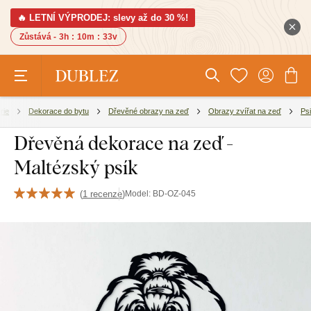
🔥 LETNÍ VÝPRODEJ: slevy až do 30 %!
Zůstává -
3h
:
10m
:
33v
rie
Dekorace do bytu
Dřevěné obrazy na zeď
Obrazy zvířat na zeď
Psi
Dřevěná dekorace na zeď -
Maltézský psík
(
1 recenze
)
Model:
BD-OZ-045