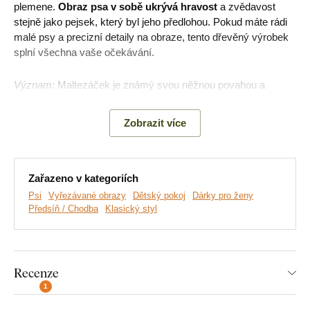
plemene.
Obraz psa v sobě ukrývá hravost
a zvědavost
stejně jako pejsek, který byl jeho předlohou. Pokud máte rádi
malé psy a precizní detaily na obraze, tento dřevěný výrobek
splní všechna vaše očekávání.
Význam:
Maltezáček je známý svou něžnou povahou a
náklonností k lidem, což z něj dělá oblíbeného domácího
mazlíčka.
Zobrazit více
Hlavní výhody produktu:
Zařazeno v kategoriích
Psi
Vyřezávané obrazy
Dětský pokoj
Dárky pro ženy
Unikátní design
Předsíň / Chodba
Klasický styl
Ideální jako dárek
Vhodné do dětského pokoje
Recenze
Vyřezávaný obraz ze dřeva
1
Na výběr mnoho dekorů