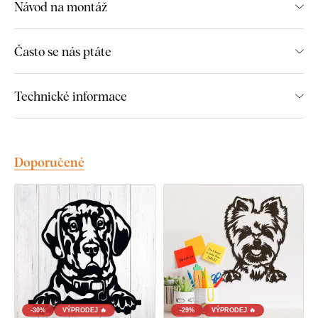
Návod na montáž
Často se nás ptáte
Montáž, kterou zvládne každý:
Technické informace
Instalace dekorace je opravdu snadná :) Pro zavěšení
doporučujeme použít pěnovou lepicí pásku nebo malé hřebíky.
Bez vrtání, jednoduše a rychle.
Doporučené
Toto příslušenství si můžete pohodlně
dokoupit přímo v
našem e-shopu
u produktu.
U každé velikosti produktu vám automaticky doporučíme
potřebné množství pěnové pásky. Pokud si chcete montáž
ještě více usnadnit,
můžeme vám pásku profesionálně
předlepit přímo na dekoraci
– stačí zvolit tuto možnost v
nabídce.
-30%
VÝPRODEJ 🔥
-29%
VÝPRODEJ 🔥