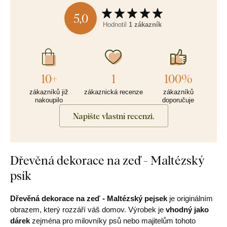
5,0
Hodnotil
1 zákazník
10+
1
100%
zákazníků již
zákaznická recenze
zákazníků
nakoupilo
doporučuje
Napište vlastní recenzi.
Dřevěná dekorace na zeď - Maltézský
psík
Dřevěná dekorace na zeď - Maltézský pejsek
je originálním
obrazem, který rozzáří váš domov. Výrobek je
vhodný jako
dárek
zejména pro milovníky psů nebo majitelům tohoto