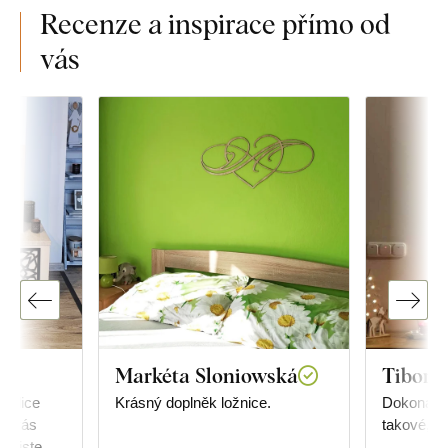
Recenze a inspirace přímo od
vás
Markéta Sloniowská
Tibor R
velice
Krásný doplněk ložnice.
Dokonalé,
 u vás
takové, ja
d, jste