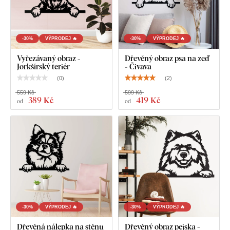
-30%
VÝPRODEJ 🔥
-30%
VÝPRODEJ 🔥
Vyřezávaný obraz -
Dřevěný obraz psa na zeď
Jorkšírský teriér
- Čivava
(
0
)
(
2
)
559 Kč
599 Kč
389 Kč
419 Kč
od
od
-30%
VÝPRODEJ 🔥
-30%
VÝPRODEJ 🔥
Dřevěná nálepka na stěnu
Dřevěný obraz pejska -