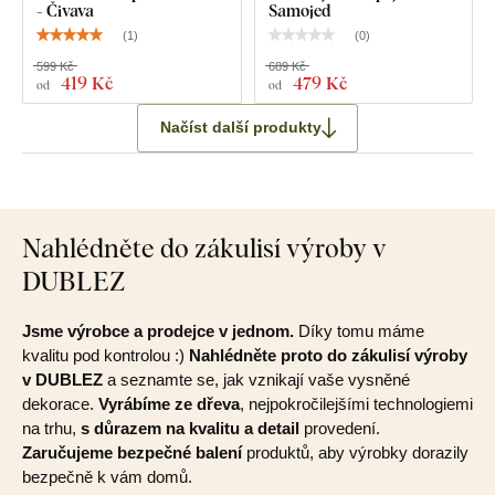
- Čivava
Samojed
(
1
)
(
0
)
599 Kč
689 Kč
419 Kč
479 Kč
od
od
Načíst další produkty
Nahlédněte do zákulisí výroby v
DUBLEZ
Jsme výrobce a prodejce v jednom.
Díky tomu máme
kvalitu pod kontrolou :)
Nahlédněte proto do zákulisí výroby
v DUBLEZ
a seznamte se, jak vznikají vaše vysněné
dekorace.
Vyrábíme ze dřeva
, nejpokročilejšími technologiemi
na trhu,
s důrazem na kvalitu a detail
provedení.
Zaručujeme bezpečné balení
produktů, aby výrobky dorazily
bezpečně k vám domů.