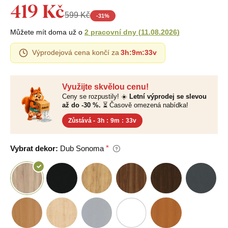
419 Kč
599 Kč
-
31
%
Můžete mít doma už o
2 pracovní dny
(
11.08.2026
)
Výprodejová cena končí za
3h
:
9m
:
32v
Využijte skvělou cenu!
Ceny se rozpustily! ☀️
Letní výprodej se slevou
až do -30 %.
⏳ Časově omezená nabídka!
Zůstává -
3h
:
9m
:
32v
Vybrat dekor:
Dub Sonoma