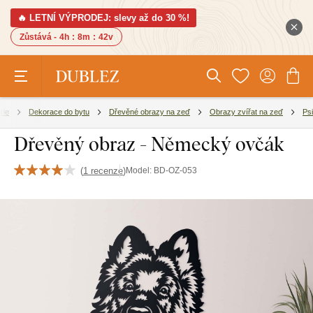
🔥 LETNÍ VÝPRODEJ: slevy až do 30 %!
Zůstává -
4h
:
8m
:
41v
rie
Dekorace do bytu
Dřevěné obrazy na zeď
Obrazy zvířat na zeď
Psi
Dřevěný obraz - Německý ovčák
(
1 recenze
)
Model:
BD-OZ-053