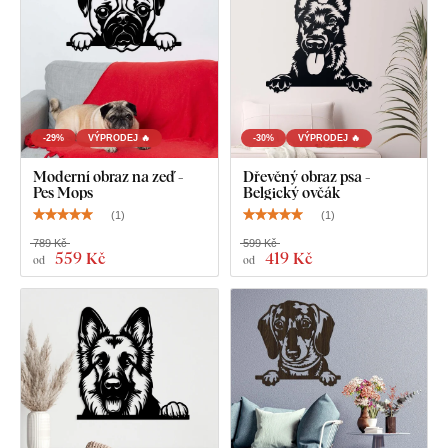
Výrobek je
vyřezávaný laserovou technologií
ze dřevěné
HDF desky – dřevovláknitá deska s vysokou hustotou
,
která vzniká slisováním dřevěných vláken a pryskyřice pod
tlakem. Materiál je
pevný
(tloušťka 3 mm),
tvarově stálý a má
hladký povrch
. Díky své pevnosti umožňuje
precizní řezání i
jemných, tenkých detailů
.
-29%
VÝPRODEJ 🔥
-30%
VÝPRODEJ 🔥
Moderní obraz na zeď -
Dřevěný obraz psa -
Pes Mops
Belgický ovčák
(
1
)
(
1
)
789 Kč
599 Kč
559 Kč
419 Kč
od
od
Na výběr máte z
12 dekorů
s polomatným lakem, který
zvyšuje
odolnost proti běžnému poškrábání
.
Tloušťka 3
mm
dodává produktu
3D efekt
s jemným stínováním, díky