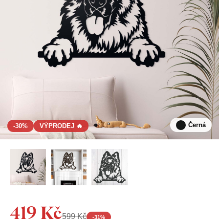
Černá
-30%
VÝPRODEJ 🔥
419 Kč
599 Kč
-
31
%