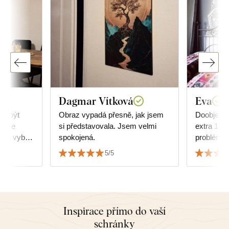
Dagmar Vítková
Eva
ly být
Obraz vypadá přesně, jak jsem
Doobjedna
em se
si představovala. Jsem velmi
extra 17 k
 si vybrat
spokojená.
problém, 
ale
srdečně d
5/5
k nábytku.
Inspirace přímo do vaší
schránky