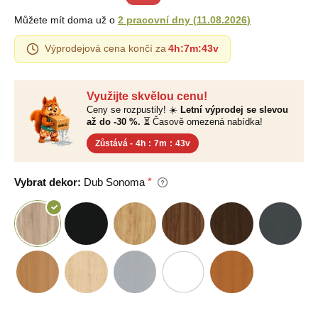
Můžete mít doma už o
2 pracovní dny
(
11.08.2026
)
Výprodejová cena končí za
4h
:
7m
:
42v
Využijte skvělou cenu!
Ceny se rozpustily! ☀️
Letní výprodej se slevou
až do -30 %.
⏳ Časově omezená nabídka!
Zůstává -
4h
:
7m
:
42v
Vybrat dekor:
Dub Sonoma