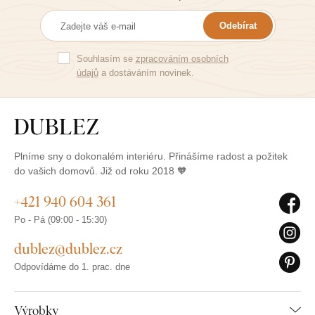
Odebírat
Souhlasím se
zpracováním osobních
údajů
a dostáváním novinek.
Plníme sny o dokonalém interiéru. Přinášíme radost a požitek
do vašich domovů. Již od roku 2018 🧡
+421 940 604 361
Po - Pá (09:00 - 15:30)
dublez@dublez.cz
Odpovídáme do 1. prac. dne
Výrobky