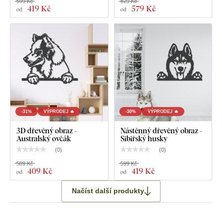
599 Kč
829 Kč
419 Kč
579 Kč
od
od
-31%
VÝPRODEJ 🔥
-30%
VÝPRODEJ 🔥
3D dřevěný obraz -
Nástěnný dřevěný obraz -
Australský ovčák
Sibiřský husky
(
0
)
(
0
)
589 Kč
599 Kč
409 Kč
419 Kč
od
od
Načíst další produkty