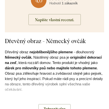
4,0
Hodnotil
1 zákazník
Napište vlastní recenzi.
Dřevěný obraz - Německý ovčák
Dřevěný obraz
nejoblíbenějšího plemene
- dlouhosrstý
Německý ovčák.
Nástěnný obraz psa je
originální dekorací
na zeď
, která rozzáří domov. Tento produkt je vhodný jako
dárek pro milovníky psů nebo majitele tohoto plemene
.
Obraz psa ztělesňuje hravost a zvědavost stejně jako pejsek,
který byl jeho inspirací. Pokud máte rádi psy a precizní detaily
na obraze, tento dřevěný výrobek splní všechna vaše
očekávání.
Význam:
Německý ovčák je známý svou inteligencí,
vytrvalostí a služebními schopnostmi. Je věrný, ochranářský
Zobrazit více