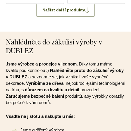
Načíst další produkty
Nahlédněte do zákulisí výroby v
DUBLEZ
Jsme výrobce a prodejce v jednom.
Díky tomu máme
kvalitu pod kontrolou :)
Nahlédněte proto do zákulisí výroby
v DUBLEZ
a seznamte se, jak vznikají vaše vysněné
dekorace.
Vyrábíme ze dřeva
, nejpokročilejšími technologiemi
na trhu,
s důrazem na kvalitu a detail
provedení.
Zaručujeme bezpečné balení
produktů, aby výrobky dorazily
bezpečně k vám domů.
Vsadte na jistotu a nakupte u nás:
Jsme ověřený výrobce