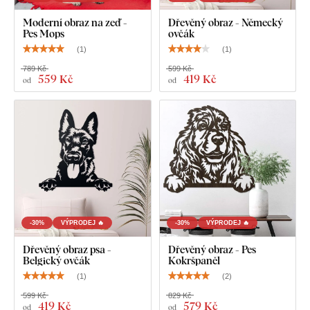
Moderní obraz na zeď -
Dřevěný obraz - Německý
Pes Mops
ovčák
(
1
)
(
1
)
789 Kč
599 Kč
559 Kč
419 Kč
od
od
-30%
VÝPRODEJ 🔥
-30%
VÝPRODEJ 🔥
Dřevěný obraz psa -
Dřevěný obraz - Pes
Belgický ovčák
Kokršpaněl
(
1
)
(
2
)
599 Kč
829 Kč
419 Kč
579 Kč
od
od