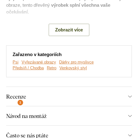
obraze, tento dřevěný
výrobek splní všechna vaše
očekávání.
Význam:
Knírači jsou známí svou zvědavostí a inteligencí.
Zobrazit více
Jsou velmi loajální a věrní svým majitelům. Jejich veselá a
energická povaha dělá z knírače skvělého společníka pro
rodiny, děti a jednotlivce.
Zařazeno v kategoriích
Psi
Vyřezávané obrazy
Dárky pro myslivce
Hlavní výhody produktu:
Předsíň / Chodba
Retro
Venkovský styl
Krásná dřevěná dekorace
Recenze
Ideální dárek pro pejskaře
1
Jednoduchá montáž na zeď
Návod na montáž
Dřevěný 3 mm tlustý materiál
Na výběr mnoho dekorů
Často se nás ptáte