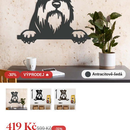
Antracitově-šedá
-30%
VÝPRODEJ 🔥
419 Kč
599 Kč
-
31
%