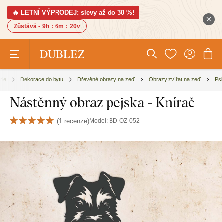
🔥 LETNÍ VÝPRODEJ: slevy až do 30 %!
Zůstává -
9h
:
6m
:
19v
rie
Dekorace do bytu
Dřevěné obrazy na zeď
Obrazy zvířat na zeď
Psi
Nástěnný obraz pejska - Knírač
(
1 recenze
)
Model:
BD-OZ-052