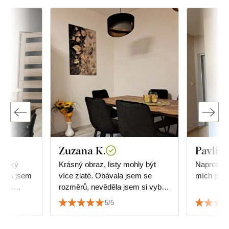
Zuzana K.
Pavlína
Široký
Krásný obraz, listy mohly být
Naprostá 
nala jsem
více zlaté. Obávala jsem se
mích před
la k
rozměrů, nevěděla jsem si vybrat
áž ve
jakou velikost obrazu, ale
5/5
dokonale pasuje a ladí k nábytku.