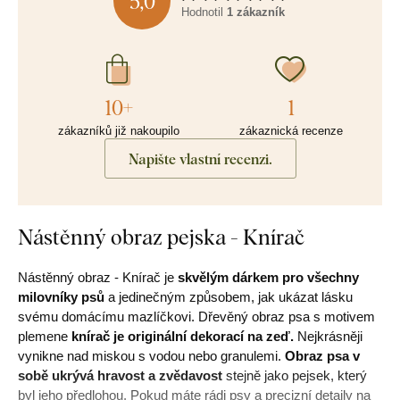
5,0
Hodnotil
1 zákazník
10+
1
zákazníků již nakoupilo
zákaznická recenze
Napište vlastní recenzi.
Nástěnný obraz pejska - Knírač
Nástěnný obraz - Knírač je
skvělým dárkem pro všechny
milovníky psů
a jedinečným způsobem, jak ukázat lásku
svému domácímu mazlíčkovi. Dřevěný obraz psa s motivem
plemene
knírač je originální dekorací na zeď.
Nejkrásněji
vynikne nad miskou s vodou nebo granulemi.
Obraz psa v
sobě ukrývá hravost a zvědavost
stejně jako pejsek, který
byl jeho předlohou. Pokud máte rádi psy a precizní detaily na